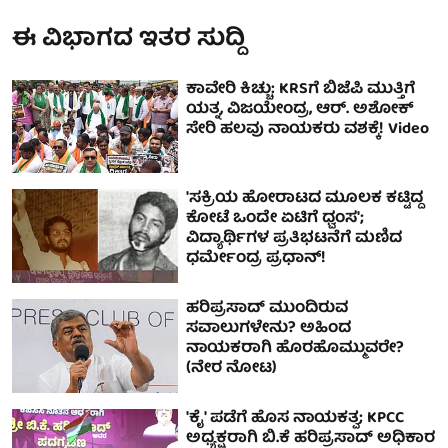
ಈ ವಿಭಾಗದ ಇತರ ಸುದ್ದಿ
ಕಾವೇರಿ ಕಿಚ್ಚು: KRSಗೆ ಬಿಜೆಪಿ ಮುತ್ತಿಗೆ
ಯತ್ನ, ವಿಜಯೇಂದ್ರ, ಆರ್. ಅಶೋಕ್
ಸೇರಿ ಹಲವು ನಾಯಕರು ವಶಕ್ಕೆ! Video
'ಸಕ್ರಿಯ ಹೋರಾಟದ ಮೂಲಕ ಕಟ್ಟಿದ್ದ
ಕೋಟೆ ಒಂದೇ ಏಟಿಗೆ ಧ್ವಂಸ';
ವಿದ್ಯಾರ್ಥಿಗಳ ಪ್ರತಿಭಟನೆಗೆ ಮಣಿದ
ಧರ್ಮೇಂದ್ರ ಪ್ರಧಾನ್!
ಹರಿಪ್ರಸಾದ್ ಮುಂದಿರುವ
ಸವಾಲುಗಳೇನು? ಅಹಿಂದ
ನಾಯಕರಾಗಿ ಹೊರಹೊಮ್ಮುವರೇ?
(ನೇರ ನೋಟ)
'ಕೈ' ಪಡೆಗೆ ಹೊಸ ನಾಯಕತ್ವ; KPCC
ಅಧ್ಯಕ್ಷರಾಗಿ ಬಿ.ಕೆ ಹರಿಪ್ರಸಾದ್ ಅಧಿಕಾರ