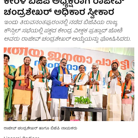
ಕೇರಳ ಬಿಜೆಪಿ ಅಧ್ಯಕ್ಷರಾಗಿ ರಾಜೀವ್‌
ಚಂದ್ರಶೇಖರ್‌ ಅಧಿಕಾರ ಸ್ವೀಕಾರ
ಇಂದು ತಿರುವನಂತಪುರಂನಲ್ಲಿ ನಡೆದ ಬಿಜೆಪಿಯ ರಾಜ್ಯ
ಕೌನ್ಸಿಲ್ ಸಭೆಯಲ್ಲಿ ಪಕ್ಷದ ಕೇಂದ್ರ ವೀಕ್ಷಕ ಪ್ರಹ್ಲಾದ್ ಜೋಶಿ
ಅವರು ರಾಜೀವ್‌ ಚಂದ್ರಶೇಖರ್‌ ಆಯ್ಕೆಯನ್ನು ಘೋಷಿಸಿದರು.
ರಾಜೀವ್‌ ಚಂದ್ರಶೇಖರ್‌ ಹಾಗೂ ಬಿಜೆಪಿ ನಾಯಕರು