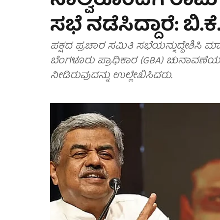
ನಾಲ್ವರೊಂದಿಗೆ ರಾಮ್
ಸಭೆ ನಡೆಸಿದ್ದಾರೆ: ಬಿ.ಕ
ಪಕ್ಷದ ಪ್ರಚಾರ ಸಮಿತಿ ಸಭೆಯನ್ನುದ್ದೇಶಿಸಿ 
ಬೆಂಗಳೂರು ಪ್ರಾಧಿಕಾರ (GBA) ಚುನಾವಣೆಯ
ನೀಡಿರುವುದನ್ನು ಉಲ್ಲೇಖಿಸಿದರು.