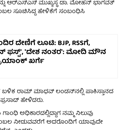
ನು ಆರ್‌ಎಸ್‌ಎಸ್ ಮುಖ್ಯಸ್ಥ ಡಾ. ಮೋಹನ್ ಭಾಗವತ್
ಬೆಂಬಲ ಸೂಚಿಸಿದ್ದ ಹೇಳಿಕೆಗೆ ಸಂಬಂಧಿಸಿ
ರ ದೇಣಿಗೆ ಲೂಟಿ: BJP, RSSಗೆ,
 ಫಸ್ಟ್', 'ದೇಶ ನಂತರ': ಮೋದಿ ಮೌನ
 ಪ್ರಿಯಾಂಕ್ ಖರ್ಗೆ
ಬಳಿಕ ರಾಮ್ ಮಾಧವ್ ಲಂಡನ್‌ನಲ್ಲಿ ಪಾಕಿಸ್ತಾನದ
ಿಪ್ರಸಾದ್ ಹೇಳಿದರು.
ಂಧಿ ಅಧಿಕಾರದಲ್ಲಿದ್ದಾಗ ನಮ್ಮ ನಿಲುವು
ೆಗೆ ಬೆಂಬಲ ನೀಡುವವರೆಗೆ ಅದರೊಂದಿಗೆ ಯಾವುದೇ