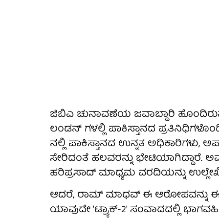
ಜಿಬಿಎ ಚುನಾವಣೆಯ ಜವಾಬ್ದಾರಿ ಹೊಂದ
ಲಂಡನ್ ಗಳಲ್ಲಿ ಪಾಕಿಸ್ತಾನದ ಪ್ರತಿನಿಧಿಗಳೊಂದಿ
ನಲ್ಲಿ ಪಾಕಿಸ್ತಾನದ ಉನ್ನತ ಅಧಿಕಾರಿಗಳು
ಸೇರಿದಂತೆ ಹಲವರನ್ನು ಭೇಟಿಯಾಗಿದ್ದಾರೆ. ಅವರ
ಹರಿಪ್ರಸಾದ್ ಮಾಧ್ಯಮ ವರದಿಯನ್ನು ಉಲ್ಲೇಖಿ
ಆದರೆ, ರಾಮ್ ಮಾಧವ್ ಈ ಆರೋಪವನ್ನು ಈಗಾಗಲ
ಯಾವುದೇ 'ಟ್ರ್ಯಾಕ್-2' ಸಂವಾದದಲ್ಲಿ ಭಾಗವಹಿಸಿಲ