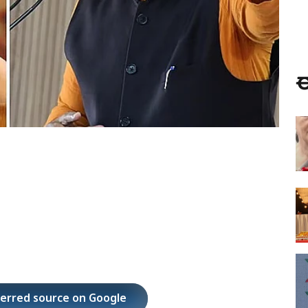
ಈ
ferred source on Google