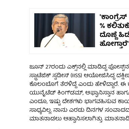
'ಕಾಂಗ್ರೆ
% ಕಲಿತುಕೊ
ದೊಣ್ಣೆ ಹ
ಹೋಗ್ತಾರೆ'
ಜೂನ್ 27ರಂದು ಎಕ್ಸ್‌ನಲ್ಲಿ ಮಾಡಿದ್ದ ಪೋಸ್ಟ್‌ನಲ
ಸ್ಟ್ರಾಟೆಜಿಕ್ ಸ್ಟಡೀಸ್ (IISS) ಆಯೋಜಿಸಿದ್ದ
ಕೊಲಂಬೊಗೆ ತೆರಳಿದ್ದೆ ಎಂದು ಹೇಳಿದ್ದಾರೆ. ಈ
ಯುನೈಟೆಡ್ ಕಿಂಗ್‌ಡಮ್, ಅಫ್ಘಾನಿಸ್ತಾನ ಹಾಗೂ
ಎಂದೂ, ಇಷ್ಟು ದೇಶಗಳು ಭಾಗವಹಿಸುವ ಕಾರ್
ಸಾಧ್ಯವಿಲ್ಲ. ನಾನು ಎರಡು ದಿನಗಳ ಸಂವಾದದಲ್
ಮಾತನಾಡಲು ಆಹ್ವಾನಿಸಲಾಗಿತ್ತು. ಮಾತನಾಡಿ 