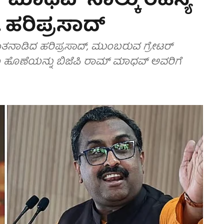
 ಮಾಧವ್ ನಾಲ್ಕು ರಹಸ್ಯ
ೆ. ಹರಿಪ್ರಸಾದ್
ಮಾತನಾಡಿದ ಹರಿಪ್ರಸಾದ್, ಮುಂಬರುವ ಗ್ರೇಟರ್
 ಹೊಣೆಯನ್ನು ಬಿಜೆಪಿ ರಾಮ್ ಮಾಧವ್ ಅವರಿಗೆ