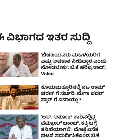
 ವಿಭಾಗದ ಇತರ ಸುದ್ದಿ
'ಬಿಜೆಪಿಯವರು ಮಹಿಳೆಯರಿಗೆ
ಎಷ್ಟು ಅವಕಾಶ ನೀಡಿದ್ದಾರೆ ಎಂದು
ನೋಡಬೇಕು': ಬಿ.ಕೆ ಹರಿಪ್ರಸಾದ್;
Video
ಕೊಯಮತ್ತೂರಿನಲ್ಲಿ ನಟ ರಾಮ್
ಚರಣ್ ಗೆ ಸರ್ಜರಿ: ಮೆಗಾ ಪವರ್
ಸ್ಟಾರ್ ಗೆ ಏನಾಯ್ತು ?
'ಆರ್. ಅಶೋಕ್ ಕಾರಿನಲ್ಲಿದ್ದ
ಪೆಟ್ರೋಲ್ ಬಾಂಬ್, ಕತ್ತಿ ಬಗ್ಗೆ
ತನಿಖೆಯಾಗಲಿ': ಮೊಟ್ಟೆ ಎಸೆತ
ಘಟನೆ ಸಮರ್ಥಿಸಿಕೊಂಡ ಬಿ.ಕೆ