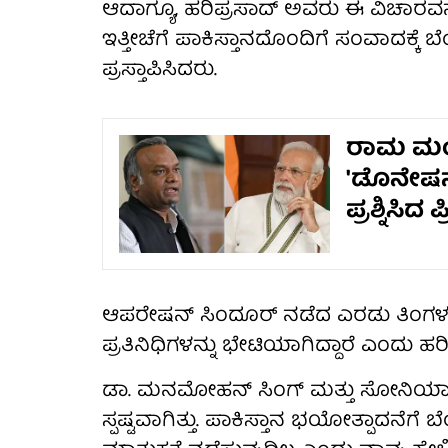
ಆದಾಗ್ಯೂ, ಹರಿಪ್ರಸಾದ್ ಅವರು ಈ ವಿಚಾರವನ್
ಇತ್ತೀಚೆಗೆ ಪಾಕಿಸ್ತಾನದೊಂದಿಗೆ ಸಂವಾದಕ್ಕೆ 
ಪ್ರಸ್ತಾಪಿಸಿದರು.
ರಾಮ ಮಂದಿ
'ಡೊನೇಷನ್
ಪ್ರಶ್ನಿಸಿದ
ಆಪರೇಷನ್ ಸಿಂದೂರ್ ನಡೆದ ಎರಡು ತಿಂಗಳ 
ಪ್ರತಿನಿಧಿಗಳನ್ನು ಭೇಟಿಯಾಗಿದ್ದಾರೆ ಎಂದು ಹರ
ಡಾ. ಮನಮೋಹನ್ ಸಿಂಗ್ ಮತ್ತು ಸೋನಿಯಾ ಗಾ
ಸ್ಪಷ್ಟವಾಗಿತ್ತು. ಪಾಕಿಸ್ತಾನ ಭಯೋತ್ಪಾದನ