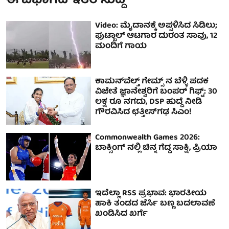
ಈ ವಿಭಾಗದ ಇತರ ಸುದ್ದಿ
Video: ಮೈದಾನಕ್ಕೆ ಅಪ್ಪಳಿಸಿದ ಸಿಡಿಲು;
ಫುಟ್ಬಾಲ್ ಆಟಗಾರ ದುರಂತ ಸಾವು, 12
ಮಂದಿಗೆ ಗಾಯ
ಕಾಮನ್‌ವೆಲ್ತ್ ಗೇಮ್ಸ್ ನ ಬೆಳ್ಳಿ ಪದಕ
ವಿಜೇತೆ ಜ್ಞಾನೇಶ್ವರಿಗೆ ಬಂಪರ್ ಗಿಫ್ಟ್: 30
ಲಕ್ಷ ರೂ ನಗದು, DSP ಹುದ್ದೆ ನೀಡಿ
ಗೌರವಿಸಿದ ಛತ್ತೀಸ್‌ಗಢ ಸಿಎಂ!
Commonwealth Games 2026:
ಬಾಕ್ಸಿಂಗ್ ನಲ್ಲಿ ಚಿನ್ನ ಗೆದ್ದ ಸಾಕ್ಷಿ, ಪ್ರಿಯಾ
ಇದೆಲ್ಲಾ RSS ಪ್ರಭಾವ: ಭಾರತೀಯ
ಹಾಕಿ ತಂಡದ ಜೆರ್ಸಿ ಬಣ್ಣ ಬದಲಾವಣೆ
ಖಂಡಿಸಿದ ಖರ್ಗೆ