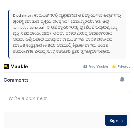
Disclaimer
: ಕಾಮೆಂಟ್‌ಗಳಲ್ಲಿ ವ್ಯಕ್ತಪಡಿಸಿದ ಅಭಿಪ್ರಾಯಗಳು ಅವುಗಳನ್ನು
ಪೋಸ್ಟ್ ಮಾಡುವ ವ್ಯಕ್ತಿಯ ಸಂಪೂರ್ಣ ಜವಾಬ್ದಾರಿಯಾಗಿದೆ; ಅವು
kannadaprabha.com
ನ ಅಭಿಪ್ರಾಯಗಳನ್ನು ಪ್ರತಿಬಿಂಬಿಸುವುದಿಲ್ಲ. ಒಬ್ಬ
ವ್ಯಕ್ತಿ, ಸಮುದಾಯ, ಧರ್ಮ ಅಥವಾ ದೇಶದ ವಿರುದ್ಧ ಅವಹೇಳನಕಾರಿ
ಅಥವಾ ಅಶ್ಲೀಲವಾದ ಯಾವುದೇ ಕಾಮೆಂಟ್‌ಗಳು ಭಾರತ ಸರ್ಕಾರದ
ಮಾಹಿತಿ ತಂತ್ರಜ್ಞಾನ ನೀತಿಯ ಅಡಿಯಲ್ಲಿ ಶಿಕ್ಷಾರ್ಹವಾಗಿವೆ. ಅಂತಹ
ಕಾಮೆಂಟ್‌ಗಳ ವಿರುದ್ಧ ಸೂಕ್ತ ಕಾನೂನು ಕ್ರಮ ಕೈಗೊಳ್ಳಲಾಗುವುದು.