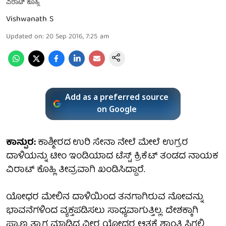
ವಿರಾಟ್ ಕೊಹ್ಲಿ
Vishwanath S
Updated on
:
20 Sep 2016, 7:25 am
Add as a preferred source
on Google
ಕಾನ್ಪುರ:
ಕಾಶ್ಮೀರದ
ಉರಿ ಸೇನಾ ನೇಲೆ ಮೇಲೆ ಉಗ್ರರ
ದಾಳಿಯನ್ನು ಟೀಂ ಇಂಡಿಯಾದ ಟೆಸ್ಟ್ ಕ್ರಿಕೆಟ್ ತಂಡದ ನಾಯಕ
ವಿರಾಟ್ ಕೊಹ್ಲಿ ತೀವ್ರವಾಗಿ ಖಂಡಿಸಿದ್ದಾರೆ.
ಯೋಧರ ಮೇಲಿನ ದಾಳಿಯಿಂದ ತನಗಾಗಿರುವ ನೋವನ್ನು
ಭಾವನೆಗಳಿಂದ ವ್ಯಕ್ತಪಡಿಸಲು ಸಾಧ್ಯವಾಗುತ್ತಿಲ್ಲ. ದೇಶಕ್ಕಾಗಿ
ಪ್ರಾಣ ತ್ಯಾಗ ಮಾಡಿದ ವೀರ ಯೋಧರ ಆತ್ಮಕ್ಕೆ ಶಾಂತಿ ಸಿಗಲಿ