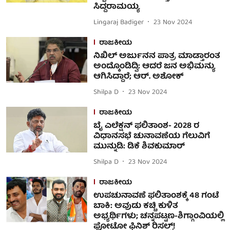
ಸಿದ್ದರಾಮಯ್ಯ
Lingaraj Badiger
23 Nov 2024
ರಾಜಕೀಯ
ನಿಖಿಲ್ ಅರ್ಜುನನ ಪಾತ್ರ ಮಾಡ್ತಾರಂತ
ಅಂದ್ಕೊಂಡಿದ್ವಿ: ಆದರೆ ಜನ ಅಭಿಮನ್ಯು
ಆಗಿಸಿದ್ದಾರೆ; ಆರ್. ಅಶೋಕ್
Shilpa D
23 Nov 2024
ರಾಜಕೀಯ
ಬೈ ಎಲೆಕ್ಷನ್ ಫಲಿತಾಂಶ- 2028 ರ
ವಿಧಾನಸಭೆ ಚುನಾವಣೆಯ ಗೆಲುವಿಗೆ
ಮುನ್ನುಡಿ: ಡಿಕೆ ಶಿವಕುಮಾರ್‌
Shilpa D
23 Nov 2024
ರಾಜಕೀಯ
ಉಪಚುನಾವಣೆ ಫಲಿತಾಂಶಕ್ಕೆ 48 ಗಂಟೆ
ಬಾಕಿ: ಅವುಡು ಕಚ್ಚಿ ಕುಳಿತ
ಅಭ್ಯರ್ಥಿಗಳು; ಚನ್ನಪಟ್ಟಣ-ಶಿಗ್ಗಾಂವಿಯಲ್ಲಿ
ಫೋಟೋ ಫಿನಿಶ್‌ ರಿಸಲ್ಟ್!