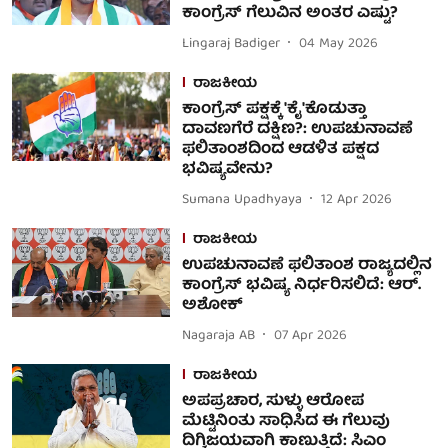
ಕಾಂಗ್ರೆಸ್‌ ಗೆಲುವಿನ ಅಂತರ ಎಷ್ಟು?
Lingaraj Badiger
04 May 2026
ರಾಜಕೀಯ
ಕಾಂಗ್ರೆಸ್ ಪಕ್ಷಕ್ಕೆ 'ಕೈ'ಕೊಡುತ್ತಾ
ದಾವಣಗೆರೆ ದಕ್ಷಿಣ?: ಉಪಚುನಾವಣೆ
ಫಲಿತಾಂಶದಿಂದ ಆಡಳಿತ ಪಕ್ಷದ
ಭವಿಷ್ಯವೇನು?
Sumana Upadhyaya
12 Apr 2026
ರಾಜಕೀಯ
ಉಪಚುನಾವಣೆ ಫಲಿತಾಂಶ ರಾಜ್ಯದಲ್ಲಿನ
ಕಾಂಗ್ರೆಸ್ ಭವಿಷ್ಯ ನಿರ್ಧರಿಸಲಿದೆ: ಆರ್.
ಅಶೋಕ್
Nagaraja AB
07 Apr 2026
ರಾಜಕೀಯ
ಅಪಪ್ರಚಾರ, ಸುಳ್ಳು ಆರೋಪ
ಮೆಟ್ಟಿನಿಂತು ಸಾಧಿಸಿದ ಈ ಗೆಲುವು
ದಿಗ್ವಿಜಯವಾಗಿ ಕಾಣುತ್ತಿದೆ: ಸಿಎಂ