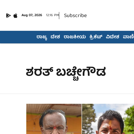
Subscribe
Aug 07, 2026
12:16 PM
ರಾಜ್ಯ
ದೇಶ
ರಾಜಕೀಯ
ಕ್ರಿಕೆಟ್
ವಿದೇಶ
ವಾಣಿಜ
ಶರತ್ ಬಚ್ಚೇಗೌಡ