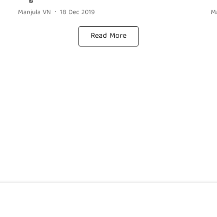
Manjula VN
18 Dec 2019
M
Read More