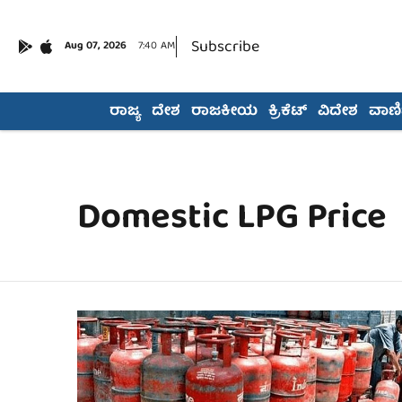
Subscribe
Aug 07, 2026
7:40 AM
ರಾಜ್ಯ
ದೇಶ
ರಾಜಕೀಯ
ಕ್ರಿಕೆಟ್
ವಿದೇಶ
ವಾಣಿಜ
Domestic LPG Price