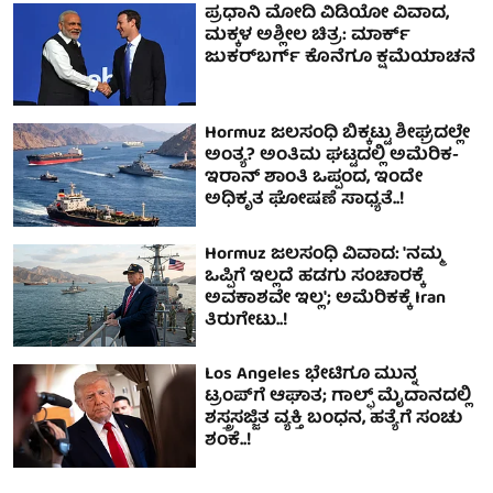
ಪ್ರಧಾನಿ ಮೋದಿ ವಿಡಿಯೋ ವಿವಾದ,
ಮಕ್ಕಳ ಅಶ್ಲೀಲ ಚಿತ್ರ: ಮಾರ್ಕ್
ಜುಕರ್‌ಬರ್ಗ್ ಕೊನೆಗೂ ಕ್ಷಮೆಯಾಚನೆ
Hormuz ಜಲಸಂಧಿ ಬಿಕ್ಕಟ್ಟು ಶೀಘ್ರದಲ್ಲೇ
ಅಂತ್ಯ? ಅಂತಿಮ ಘಟ್ಟದಲ್ಲಿ ಅಮೆರಿಕ-
ಇರಾನ್ ಶಾಂತಿ ಒಪ್ಪಂದ, ಇಂದೇ
ಅಧಿಕೃತ ಘೋಷಣೆ ಸಾಧ್ಯತೆ..!
Hormuz ಜಲಸಂಧಿ ವಿವಾದ: 'ನಮ್ಮ
ಒಪ್ಪಿಗೆ ಇಲ್ಲದೆ ಹಡಗು ಸಂಚಾರಕ್ಕೆ
ಅವಕಾಶವೇ ಇಲ್ಲ'; ಅಮೆರಿಕಕ್ಕೆ Iran
ತಿರುಗೇಟು..!
Los Angeles ಭೇಟಿಗೂ ಮುನ್ನ
ಟ್ರಂಪ್‌ಗೆ ಆಘಾತ; ಗಾಲ್ಫ್‌ ಮೈದಾನದಲ್ಲಿ
ಶಸ್ತ್ರಸಜ್ಜಿತ ವ್ಯಕ್ತಿ ಬಂಧನ, ಹತ್ಯೆಗೆ ಸಂಚು
ಶಂಕೆ..!