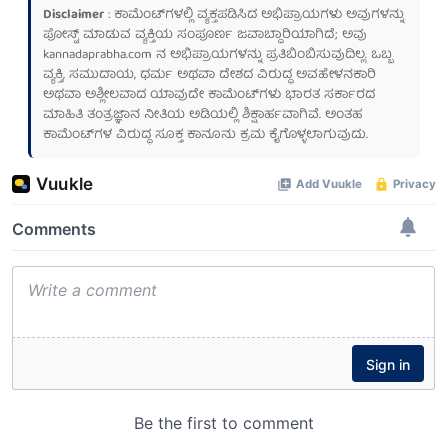
Disclaimer
: ಕಾಮೆಂಟ್‌ಗಳಲ್ಲಿ ವ್ಯಕ್ತಪಡಿಸಿದ ಅಭಿಪ್ರಾಯಗಳು ಅವುಗಳನ್ನು
ಪೋಸ್ಟ್ ಮಾಡುವ ವ್ಯಕ್ತಿಯ ಸಂಪೂರ್ಣ ಜವಾಬ್ದಾರಿಯಾಗಿದೆ; ಅವು
kannadaprabha.com
ನ ಅಭಿಪ್ರಾಯಗಳನ್ನು ಪ್ರತಿಬಿಂಬಿಸುವುದಿಲ್ಲ. ಒಬ್ಬ
ವ್ಯಕ್ತಿ, ಸಮುದಾಯ, ಧರ್ಮ ಅಥವಾ ದೇಶದ ವಿರುದ್ಧ ಅವಹೇಳನಕಾರಿ
ಅಥವಾ ಅಶ್ಲೀಲವಾದ ಯಾವುದೇ ಕಾಮೆಂಟ್‌ಗಳು ಭಾರತ ಸರ್ಕಾರದ
ಮಾಹಿತಿ ತಂತ್ರಜ್ಞಾನ ನೀತಿಯ ಅಡಿಯಲ್ಲಿ ಶಿಕ್ಷಾರ್ಹವಾಗಿವೆ. ಅಂತಹ
ಕಾಮೆಂಟ್‌ಗಳ ವಿರುದ್ಧ ಸೂಕ್ತ ಕಾನೂನು ಕ್ರಮ ಕೈಗೊಳ್ಳಲಾಗುವುದು.