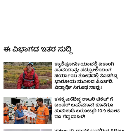
ಈ ವಿಭಾಗದ ಇತರ ಸುದ್ದಿ
ಕ್ಯಾಲಿಫೋರ್ನಿಯಾದಲ್ಲಿ ಏಕಾಂಗಿ
ಪಾದಯಾತ್ರೆ: ಪೆಟ್ರೋಲಿಯಂಗೆ
ಪರ್ಯಾಯ ಶೋಧದಲ್ಲಿ ತೊಡಗಿದ್ದ
ಭಾರತೀಯ ಮೂಲದ ಪಿಎಚ್‌ಡಿ
ವಿದ್ಯಾರ್ಥಿ ನಿಗೂಢ ಸಾವು!
ಕಸಕ್ಕೆ ಎಸೆದಿದ್ದ ಲಾಟರಿ ಟಿಕೆಟ್ ಗೆ
ಬಂಪರ್ ಬಹುಮಾನ! ಕೊನೆಗೂ
ಹುಡುಕಾಡಿ ಬರೋಬ್ಬರಿ 10.9 ಕೋಟಿ
ರೂ ಗೆದ್ದ ಮಹಿಳೆ!