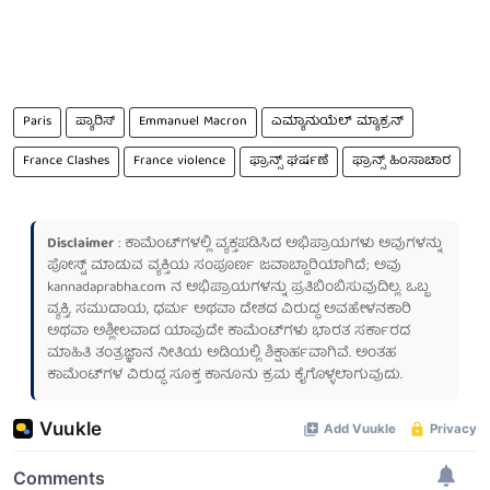
Paris
ಪ್ಯಾರಿಸ್
Emmanuel Macron
ಎಮ್ಯಾನುಯೆಲ್ ಮ್ಯಾಕ್ರನ್
France Clashes
France violence
ಫ್ರಾನ್ಸ್ ಘರ್ಷಣೆ
ಫ್ರಾನ್ಸ್ ಹಿಂಸಾಚಾರ
Disclaimer
: ಕಾಮೆಂಟ್‌ಗಳಲ್ಲಿ ವ್ಯಕ್ತಪಡಿಸಿದ ಅಭಿಪ್ರಾಯಗಳು ಅವುಗಳನ್ನು
ಪೋಸ್ಟ್ ಮಾಡುವ ವ್ಯಕ್ತಿಯ ಸಂಪೂರ್ಣ ಜವಾಬ್ದಾರಿಯಾಗಿದೆ; ಅವು
kannadaprabha.com
ನ ಅಭಿಪ್ರಾಯಗಳನ್ನು ಪ್ರತಿಬಿಂಬಿಸುವುದಿಲ್ಲ. ಒಬ್ಬ
ವ್ಯಕ್ತಿ, ಸಮುದಾಯ, ಧರ್ಮ ಅಥವಾ ದೇಶದ ವಿರುದ್ಧ ಅವಹೇಳನಕಾರಿ
ಅಥವಾ ಅಶ್ಲೀಲವಾದ ಯಾವುದೇ ಕಾಮೆಂಟ್‌ಗಳು ಭಾರತ ಸರ್ಕಾರದ
ಮಾಹಿತಿ ತಂತ್ರಜ್ಞಾನ ನೀತಿಯ ಅಡಿಯಲ್ಲಿ ಶಿಕ್ಷಾರ್ಹವಾಗಿವೆ. ಅಂತಹ
ಕಾಮೆಂಟ್‌ಗಳ ವಿರುದ್ಧ ಸೂಕ್ತ ಕಾನೂನು ಕ್ರಮ ಕೈಗೊಳ್ಳಲಾಗುವುದು.