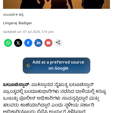
ಸಾಂದರ್ಭಿಕ ಚಿತ್ರ
Lingaraj Badiger
Updated on
:
07 Jul 2026, 3:14 pm
Add as a preferred source
on Google
ಬಲೂಚಿಸ್ತಾನ್
: ಪಾಕಿಸ್ತಾನದ ನೈಋತ್ಯ ಬಲೂಚಿಸ್ತಾನ್
ಪ್ರಾಂತ್ಯದಲ್ಲಿ ಬಂದೂಕುಧಾರಿಗಳು ನಡೆಸಿದ ದಾಳಿಯಲ್ಲಿ ಕನಿಷ್ಠ
ಒಂಬತ್ತು ಪೊಲೀಸ್ ಅಧಿಕಾರಿಗಳು ಸಾವನ್ನಪ್ಪಿದ್ದಾರೆ ಮತ್ತು
ಹಲವರು ಕಾಣೆಯಾಗಿದ್ದಾರೆ ಎಂದು ಸ್ಥಳೀಯ ಸರ್ಕಾರಿ
ಅಧಿಕಾರಿಯೊಬ್ಬರು ಬಿಬಿಸಿ ಉರ್ದುಗೆ ತಿಳಿಸಿದ್ದಾರೆ.