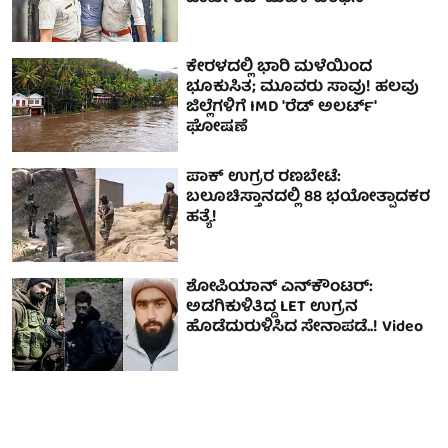
ಕೇರಳದಲ್ಲಿ ಭಾರಿ ಮಳೆಯಿಂದ
ಭೂಕುಸಿತ; ಮೂವರು ಸಾವು! ಹಲವು
ಜಿಲ್ಲೆಗಳಿಗೆ IMD 'ರೆಡ್ ಅಲರ್ಟ್'
ಘೋಷಣೆ
ಪಾಕ್ ಉಗ್ರರ ರಣಬೇಟೆ:
ಬಲೂಚಿಸ್ತಾನದಲ್ಲಿ 88 ಭಯೋತ್ಪಾದಕರ
ಹತ್ಯೆ!
ಶೋಪಿಯಾನ್‌ ಎನ್‌ಕೌಂಟರ್‌:
ಅಡಗಿಕುಳಿತಿದ್ದ LET ಉಗ್ರನ
ಹೊಡೆದುರುಳಿಸಿದ ಸೇನಾಪಡೆ..! Video