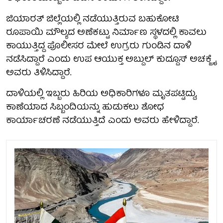
ಜಿಯಾರತ್ ಜಿಲ್ಲೆಯಲ್ಲಿ ನಡೆಯುತ್ತಿರುವ ಬಹುಕೋಟಿ
ರೂಪಾಯಿ ಮೌಲ್ಯದ ಅಣೆಕಟ್ಟು ನಿರ್ಮಾಣ ಸ್ಥಳದಲ್ಲಿ ಕಾವಲು
ಕಾಯುತ್ತಿದ್ದ ಪೊಲೀಸರ ಮೇಲೆ ಉಗ್ರರು ಗುಂಡಿನ ದಾಳಿ
ನಡೆಸಿದ್ದಾರೆ ಎಂದು ಉಪ ಆಯುಕ್ತ ಅಬ್ದುಲ್ ಕುದ್ದೂಸ್ ಅಚಕ್ಜೈ
ಅವರು ತಿಳಿಸಿದ್ದಾರೆ.
ದಾಳಿಯಲ್ಲಿ ಇಬ್ಬರು ಹಿರಿಯ ಅಧಿಕಾರಿಗಳೂ ಮೃತಪಟ್ಟಿದ್ದು,
ಕಾಣೆಯಾದ ಸಿಬ್ಬಂದಿಯನ್ನು ಹುಡುಕಲು ಶೋಧ
ಕಾರ್ಯಾಚರಣೆ ನಡೆಯುತ್ತಿದೆ ಎಂದು ಅವರು ಹೇಳಿದ್ದಾರೆ.