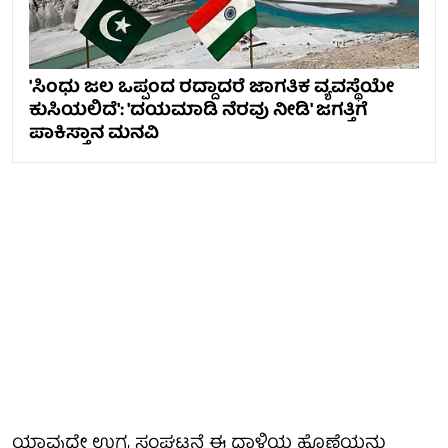
'ಸಿಂಧು ಜಲ ಒಪ್ಪಂದ ರದ್ದಾದರೆ ಜಾಗತಿಕ ವ್ಯವಸ್ಥೆಯೇ
ಕುಸಿಯಲಿದೆ': 'ದಯಮಾಡಿ ನೆರವು ನೀಡಿ' ಜಗತ್ತಿಗೆ
ಪಾಕಿಸ್ತಾನ ಮನವಿ
ಯಾವುದೇ ಉಗ್ರ ಸಂಘಟನೆ ಈ ದಾಳಿಯ ಹೊಣೆಯನ್ನು