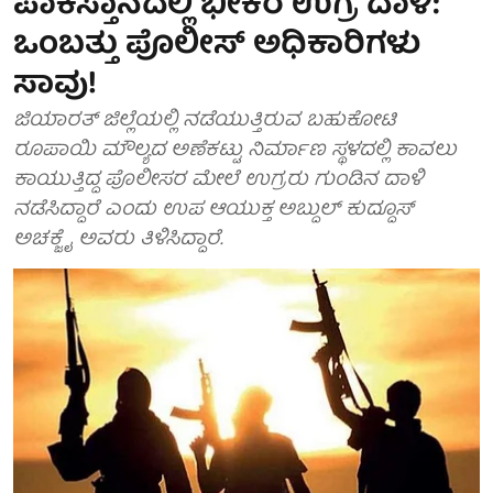
ಪಾಕಿಸ್ತಾನದಲ್ಲಿ ಭೀಕರ ಉಗ್ರ ದಾಳಿ:
ಒಂಬತ್ತು ಪೊಲೀಸ್ ಅಧಿಕಾರಿಗಳು
ಸಾವು!
ಜಿಯಾರತ್ ಜಿಲ್ಲೆಯಲ್ಲಿ ನಡೆಯುತ್ತಿರುವ ಬಹುಕೋಟಿ
ರೂಪಾಯಿ ಮೌಲ್ಯದ ಅಣೆಕಟ್ಟು ನಿರ್ಮಾಣ ಸ್ಥಳದಲ್ಲಿ ಕಾವಲು
ಕಾಯುತ್ತಿದ್ದ ಪೊಲೀಸರ ಮೇಲೆ ಉಗ್ರರು ಗುಂಡಿನ ದಾಳಿ
ನಡೆಸಿದ್ದಾರೆ ಎಂದು ಉಪ ಆಯುಕ್ತ ಅಬ್ದುಲ್ ಕುದ್ದೂಸ್
ಅಚಕ್ಜೈ ಅವರು ತಿಳಿಸಿದ್ದಾರೆ.