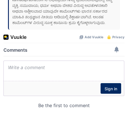
kannadaprabha.com
ನ ಅಭಿಪ್ರಾಯಗಳನ್ನು ಪ್ರತಿಬಿಂಬಿಸುವುದಿಲ್ಲ. ಒಬ್ಬ
ವ್ಯಕ್ತಿ, ಸಮುದಾಯ, ಧರ್ಮ ಅಥವಾ ದೇಶದ ವಿರುದ್ಧ ಅವಹೇಳನಕಾರಿ
ಅಥವಾ ಅಶ್ಲೀಲವಾದ ಯಾವುದೇ ಕಾಮೆಂಟ್‌ಗಳು ಭಾರತ ಸರ್ಕಾರದ
ಮಾಹಿತಿ ತಂತ್ರಜ್ಞಾನ ನೀತಿಯ ಅಡಿಯಲ್ಲಿ ಶಿಕ್ಷಾರ್ಹವಾಗಿವೆ. ಅಂತಹ
ಕಾಮೆಂಟ್‌ಗಳ ವಿರುದ್ಧ ಸೂಕ್ತ ಕಾನೂನು ಕ್ರಮ ಕೈಗೊಳ್ಳಲಾಗುವುದು.