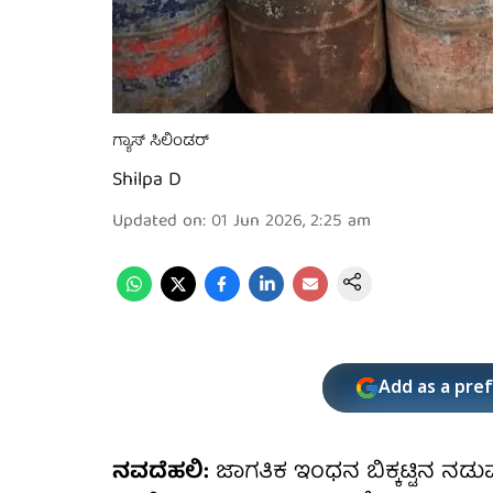
ಗ್ಯಾಸ್ ಸಿಲಿಂಡರ್
Shilpa D
Updated on
:
01 Jun 2026, 2:25 am
Add as a pre
ನವದೆಹಲಿ:
ಜಾಗತಿಕ ಇಂಧನ ಬಿಕ್ಕಟ್ಟಿನ ನಡುವೆ