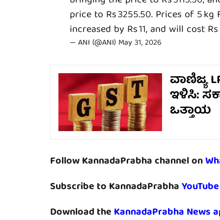
bringing the price to Rs 3113.50, an
price to Rs 3255.50. Prices of 5 kg
increased by Rs 11, and will cost Rs
— ANI (@ANI)
May 31, 2026
ವಾಣಿಜ್ಯ L
ಇಳಿಸಿ: ಸ
ಒತ್ತಾಯ
Follow KannadaPrabha channel on
Wh
Subscribe to KannadaPrabha
YouTube
Download the
KannadaPrabha News a