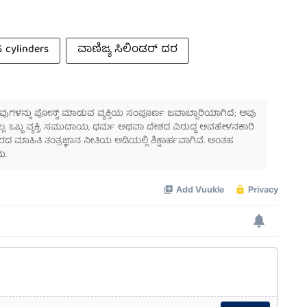
 cylinders
ವಾಣಿಜ್ಯ ಸಿಲಿಂಡರ್ ದರ
 ಅವುಗಳನ್ನು ಪೋಸ್ಟ್ ಮಾಡುವ ವ್ಯಕ್ತಿಯ ಸಂಪೂರ್ಣ ಜವಾಬ್ದಾರಿಯಾಗಿದೆ; ಅವು
ಲ್ಲ. ಒಬ್ಬ ವ್ಯಕ್ತಿ, ಸಮುದಾಯ, ಧರ್ಮ ಅಥವಾ ದೇಶದ ವಿರುದ್ಧ ಅವಹೇಳನಕಾರಿ
ಾಹಿತಿ ತಂತ್ರಜ್ಞಾನ ನೀತಿಯ ಅಡಿಯಲ್ಲಿ ಶಿಕ್ಷಾರ್ಹವಾಗಿವೆ. ಅಂತಹ
ು.