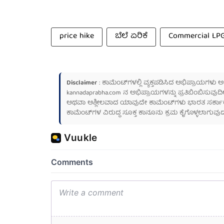
price hike
ಬೆಲೆ ಏರಿಕೆ
Commercial LPG
Disclaimer
: ಕಾಮೆಂಟ್‌ಗಳಲ್ಲಿ ವ್ಯಕ್ತಪಡಿಸಿದ ಅಭಿಪ್ರಾಯಗಳು
kannadaprabha.com
ನ ಅಭಿಪ್ರಾಯಗಳನ್ನು ಪ್ರತಿಬಿಂಬಿಸುವುದಿ
ಅಥವಾ ಅಶ್ಲೀಲವಾದ ಯಾವುದೇ ಕಾಮೆಂಟ್‌ಗಳು ಭಾರತ ಸರ್ಕಾರದ ಮ
ಕಾಮೆಂಟ್‌ಗಳ ವಿರುದ್ಧ ಸೂಕ್ತ ಕಾನೂನು ಕ್ರಮ ಕೈಗೊಳ್ಳಲಾಗುವುದ