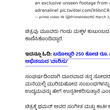
an exclusive unseen footage from
adrenaline!
pic.twitter.com/X6bn
— prime video IN (@PrimeVideoIN)
March 3
ಚಿತ್ರವು ಮೂವರು ಗಂಡು ಮಕ್ಕಳ ಕುಟುಂಬದ ಸುತ
ಕಾಣಿಸಿಕೊಂಡಿದ್ದಾರೆ.
ಇದನ್ನೂ ಓದಿ:
ಬರೋಬ್ಬರಿ 250 ಕೋಟಿ ರೂ. ಗ
ಅಭಿನಯದ 'ವಾರಿಸು'
ಸಂಘರ್ಷದಿಂದಾಗಿ ದೂರವಾದ ತನ್ನ ಸೋದರರನ
ಮನೆಯಲ್ಲಿ ಮುರಿದುಹೋದ ಸಂಬಂಧಗಳನ್ನು ಹೇಗ
ಉದ್ಯಮವನ್ನು ಹೇಗೆ ಉನ್ನತೀಕರಿಸುತ್ತಾನೆ ಎಂಬ
ಚಿತ್ರಕ್ಕೆ ಥಮನ್ ಅವರ ಸಂಗೀತ ಮತ್ತು ಕಾರ್