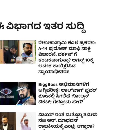
 ವಿಭಾಗದ ಇತರ ಸುದ್ದಿ
ರೇಣುಕಾಸ್ವಾಮಿ ಕೊಲೆ ಪ್ರಕರಣ:
A-14 ಪ್ರದೋಶ್ ಮಾಫಿ ಸಾಕ್ಷಿ
ವಿಚಾರಣೆ, ದರ್ಶನ್ ಗೆ
ಕಂಟಕವಾಗುತ್ತಾ? ಆಗಸ್ಟ್ 10ಕ್ಕೆ
ಆದೇಶ ಕಾಯ್ದಿರಿಸಿದ
ನ್ಯಾಯಾಧೀಶರು!
BiggBoss ಅಭಿಮಾನಿಗಳಿಗೆ
ಅಗ್ನಿಪರೀಕ್ಷೆ! ಲಾಲ್‌ಬಾಗ್ ಫ್ಲವರ್
ಶೋನಲ್ಲಿ ಸಿಗಲಿದೆ ಗೋಲ್ಡನ್
ಟಿಕೆಟ್; ಗೆಲ್ಲೋದು ಹೇಗೆ?
ವಿಜಯ್ ರಂತೆ ಮತ್ತೊಬ್ಬ ತಮಿಳು
ನಟ ಆರ್. ಮಾಧವನ್
ರಾಜಕೀಯಕ್ಕೆ ಎಂಟ್ರಿ ಆಗ್ತಾರಾ?