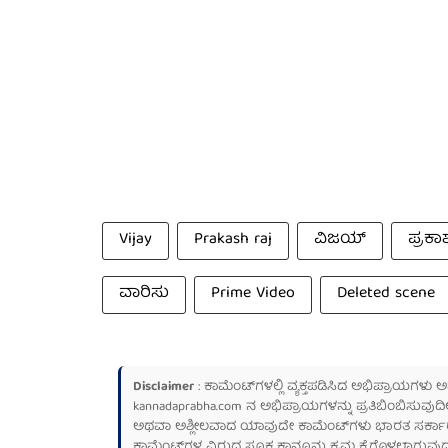
Vijay
Prakash raj
ವಿಜಯ್
ಪ್ರಕಾ
ವಾರಿಸು
Prime Video
Deleted scene
Disclaimer
: ಕಾಮೆಂಟ್‌ಗಳಲ್ಲಿ ವ್ಯಕ್ತಪಡಿಸಿದ ಅಭಿಪ್ರಾಯಗಳು
kannadaprabha.com
ನ ಅಭಿಪ್ರಾಯಗಳನ್ನು ಪ್ರತಿಬಿಂಬಿಸುವುದಿ
ಅಥವಾ ಅಶ್ಲೀಲವಾದ ಯಾವುದೇ ಕಾಮೆಂಟ್‌ಗಳು ಭಾರತ ಸರ್ಕಾರದ ಮ
ಕಾಮೆಂಟ್‌ಗಳ ವಿರುದ್ಧ ಸೂಕ್ತ ಕಾನೂನು ಕ್ರಮ ಕೈಗೊಳ್ಳಲಾಗುವುದ