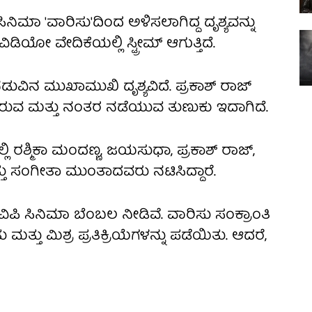
ಿಮಾ 'ವಾರಿಸು'ದಿಂದ ಅಳಿಸಲಾಗಿದ್ದ ದೃಶ್ಯವನ್ನು
ಡಿಯೋ ವೇದಿಕೆಯಲ್ಲಿ ಸ್ಟ್ರೀಮ್ ಆಗುತ್ತಿದೆ.
 ನಡುವಿನ ಮುಖಾಮುಖಿ ದೃಶ್ಯವಿದೆ. ಪ್ರಕಾಶ್ ರಾಜ್
ುವ ಮತ್ತು ನಂತರ ನಡೆಯುವ ತುಣುಕು ಇದಾಗಿದೆ.
ಲ್ಲಿ ರಶ್ಮಿಕಾ ಮಂದಣ್ಣ, ಜಯಸುಧಾ, ಪ್ರಕಾಶ್ ರಾಜ್,
ು ಸಂಗೀತಾ ಮುಂತಾದವರು ನಟಿಸಿದ್ದಾರೆ.
ತು ಪಿವಿಪಿ ಸಿನಿಮಾ ಬೆಂಬಲ ನೀಡಿವೆ. ವಾರಿಸು ಸಂಕ್ರಾಂತಿ
 ಮತ್ತು ಮಿಶ್ರ ಪ್ರತಿಕ್ರಿಯೆಗಳನ್ನು ಪಡೆಯಿತು. ಆದರೆ,