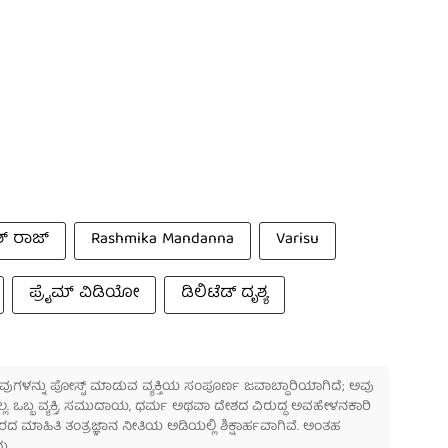
ಶ್ ರಾಜ್
Rashmika Mandanna
Varisu
ಪ್ರೈಮ್ ವಿಡಿಯೋ
ಡಿಲಿಟೆಡ್ ದೃಶ್ಯ
 ಅವುಗಳನ್ನು ಪೋಸ್ಟ್ ಮಾಡುವ ವ್ಯಕ್ತಿಯ ಸಂಪೂರ್ಣ ಜವಾಬ್ದಾರಿಯಾಗಿದೆ; ಅವು
ಲ್ಲ. ಒಬ್ಬ ವ್ಯಕ್ತಿ, ಸಮುದಾಯ, ಧರ್ಮ ಅಥವಾ ದೇಶದ ವಿರುದ್ಧ ಅವಹೇಳನಕಾರಿ
ಾಹಿತಿ ತಂತ್ರಜ್ಞಾನ ನೀತಿಯ ಅಡಿಯಲ್ಲಿ ಶಿಕ್ಷಾರ್ಹವಾಗಿವೆ. ಅಂತಹ
ು.