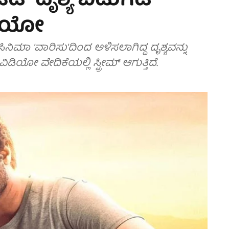
ಟೆಡ್ ದೃಶ್ಯ ಬಿಡುಗಡೆ
ಡಿಯೋ
ಿಮಾ 'ವಾರಿಸು'ದಿಂದ ಅಳಿಸಲಾಗಿದ್ದ ದೃಶ್ಯವನ್ನು
ಡಿಯೋ ವೇದಿಕೆಯಲ್ಲಿ ಸ್ಟ್ರೀಮ್ ಆಗುತ್ತಿದೆ.