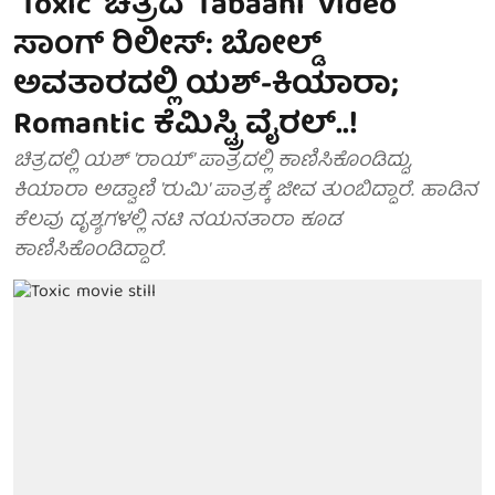
'Toxic' ಚಿತ್ರದ 'Tabaahi' Video
ಸಾಂಗ್ ರಿಲೀಸ್: ಬೋಲ್ಡ್
ಅವತಾರದಲ್ಲಿ ಯಶ್-ಕಿಯಾರಾ;
Romantic ಕೆಮಿಸ್ಟ್ರಿ ವೈರಲ್..!
ಚಿತ್ರದಲ್ಲಿ ಯಶ್ 'ರಾಯ್' ಪಾತ್ರದಲ್ಲಿ ಕಾಣಿಸಿಕೊಂಡಿದ್ದು,
ಕಿಯಾರಾ ಅಡ್ವಾಣಿ 'ರುಮಿ' ಪಾತ್ರಕ್ಕೆ ಜೀವ ತುಂಬಿದ್ದಾರೆ. ಹಾಡಿನ
ಕೆಲವು ದೃಶ್ಯಗಳಲ್ಲಿ ನಟಿ ನಯನತಾರಾ ಕೂಡ
ಕಾಣಿಸಿಕೊಂಡಿದ್ದಾರೆ.