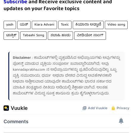
Subscribe
and Receive exclusive content and
updates on your favorite topics
yash
ಯಶ್
Kiara Advani
Toxic
ಕಿಯಾರಾ ಅಡ್ವಾಣಿ
Video song
ಟಾಕ್ಸಿಕ್
Tabaahi Song
ತಬಾಹಿ ಹಾಡು
ವೀಡಿಯೋ ಸಾಂಗ್
Disclaimer
: ಕಾಮೆಂಟ್‌ಗಳಲ್ಲಿ ವ್ಯಕ್ತಪಡಿಸಿದ ಅಭಿಪ್ರಾಯಗಳು ಅವುಗಳನ್ನು
ಪೋಸ್ಟ್ ಮಾಡುವ ವ್ಯಕ್ತಿಯ ಸಂಪೂರ್ಣ ಜವಾಬ್ದಾರಿಯಾಗಿದೆ; ಅವು
kannadaprabha.com
ನ ಅಭಿಪ್ರಾಯಗಳನ್ನು ಪ್ರತಿಬಿಂಬಿಸುವುದಿಲ್ಲ. ಒಬ್ಬ
ವ್ಯಕ್ತಿ, ಸಮುದಾಯ, ಧರ್ಮ ಅಥವಾ ದೇಶದ ವಿರುದ್ಧ ಅವಹೇಳನಕಾರಿ
ಅಥವಾ ಅಶ್ಲೀಲವಾದ ಯಾವುದೇ ಕಾಮೆಂಟ್‌ಗಳು ಭಾರತ ಸರ್ಕಾರದ
ಮಾಹಿತಿ ತಂತ್ರಜ್ಞಾನ ನೀತಿಯ ಅಡಿಯಲ್ಲಿ ಶಿಕ್ಷಾರ್ಹವಾಗಿವೆ. ಅಂತಹ
ಕಾಮೆಂಟ್‌ಗಳ ವಿರುದ್ಧ ಸೂಕ್ತ ಕಾನೂನು ಕ್ರಮ ಕೈಗೊಳ್ಳಲಾಗುವುದು.