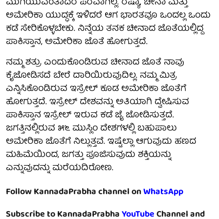
ಮುಗಿಯುವಂತಾದರೆ ಪರವಾಗಿಲ್ಲ. ರಷ್ಯಾ, ಚೀನಾ ಮತ್ತು
ಅಮೇರಿಕಾ ಯುದ್ಧಕ್ಕೆ ಇಳಿದರೆ ಆಗ ಭಾರತವೂ ಒಂದಲ್ಲ ಒಂದು
ಕಡೆ ಸೇರಿಕೊಳ್ಳಬೇಕು. ನಿನ್ನೆಯ ತನಕ ಚೀನಾದ ಜೊತೆಯಲ್ಲಿದ್ದ
ಪಾಕಿಸ್ತಾನ, ಅಮೇರಿಕಾ ಜೊತೆ ಹೋಗುತ್ತದೆ.
ನಮ್ಮ ಶತ್ರು ಎಂದುಕೊಂಡಿರುವ ಚೀನಾದ ಜೊತೆ ನಾವು
ಕೈಜೋಡಿಸದೆ ಬೇರೆ ದಾರಿಯಿರುವುದಿಲ್ಲ. ನಮ್ಮ ಮಿತ್ರ
ಎನ್ನಿಸಿಕೊಂಡಿರುವ ಇಸ್ರೇಲ್ ಕೂಡ ಅಮೇರಿಕಾ ಜೊತೆಗೆ
ಹೋಗುತ್ತದೆ. ಇಸ್ರೇಲ್ ದೇಶವನ್ನು ಅತಿಯಾಗಿ ದ್ವೇಷಿಸುವ
ಪಾಕಿಸ್ತಾನ ಇಸ್ರೇಲ್ ಇರುವ ಕಡೆ ಜೈ ಜೋಡಿಸುತ್ತದೆ.
ಜಗತ್ತಿನಲ್ಲಿರುವ ೫೬ ಮುಸ್ಲಿಂ ದೇಶಗಳಲ್ಲಿ ಬಹುಪಾಲು
ಅಮೇರಿಕಾ ಜೊತೆಗೆ ನಿಲ್ಲುತ್ತವೆ. ಇಷ್ಟೆಲ್ಲಾ ಆಗುವುದು ಹಣದ
ಮಹಿಮೆಯಿಂದ, ಜಗತ್ತು ಪೂಜಿಸುವುದು ಶಕ್ತಿಯನ್ನು
ಎನ್ನುವುದನ್ನು ಮರೆಯದಿರೋಣ.
Follow KannadaPrabha channel on
WhatsApp
Subscribe to KannadaPrabha
YouTube
Channel and