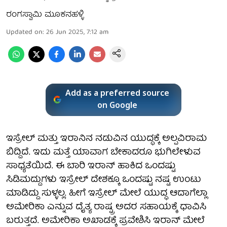
ರಂಗಸ್ವಾಮಿ ಮೂಕನಹಳ್ಳಿ
Updated on
:
26 Jun 2025, 7:12 am
Add as a preferred source
on Google
ಇಸ್ರೇಲ್ ಮತ್ತು ಇರಾನಿನ ನಡುವಿನ ಯುದ್ಧಕ್ಕೆ ಅಲ್ಪವಿರಾಮ
ಬಿದ್ದಿದೆ. ಇದು ಮತ್ತೆ ಯಾವಾಗ ಬೇಕಾದರೂ ಭುಗಿಲೇಳುವ
ಸಾಧ್ಯತೆಯಿದೆ. ಈ ಬಾರಿ ಇರಾನ್ ಹಾಕಿದ ಒಂದಷ್ಟು
ಸಿಡಿಮದ್ದುಗಳು ಇಸ್ರೇಲ್ ದೇಶಕ್ಕೂ ಒಂದಷ್ಟು ನಷ್ಟ ಉಂಟು
ಮಾಡಿದ್ದು ಸುಳ್ಳಲ್ಲ. ಹೀಗೆ ಇಸ್ರೇಲ್ ಮೇಲೆ ಯುದ್ಧ ಆದಾಗೆಲ್ಲಾ
ಅಮೇರಿಕಾ ಎನ್ನುವ ದೈತ್ಯ ರಾಷ್ಟ್ರ ಅದರ ಸಹಾಯಕ್ಕೆ ಧಾವಿಸಿ
ಬರುತ್ತದೆ. ಅಮೇರಿಕಾ ಅಖಾಡಕ್ಕೆ ಪ್ರವೇಶಿಸಿ ಇರಾನ್ ಮೇಲೆ