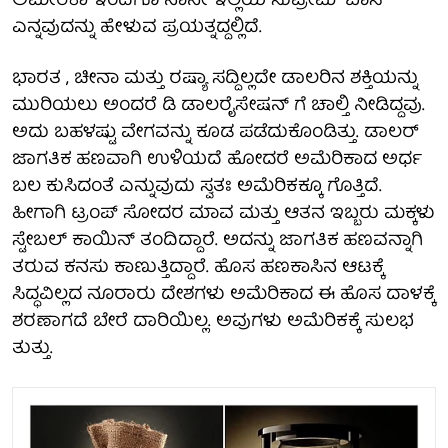
ಅಮೇರಿಕಾ ಇಂದಿಗೂ ನಾನೇ ಇಲ್ಲಿಯ ಸುಪ್ರೀಮ್ ಬಾಸ್
ಎನ್ನವುದನ್ನು ಹೇಳುವ ಪ್ರಯತ್ನದ್ದಲ್ಲಿದೆ.
ಭಾರತ , ಚೀನಾ ಮತ್ತು ರಷ್ಯಾ ಸದ್ದಿಲ್ಲದೇ ಡಾಲರಿನ ಶಕ್ತಿಯನ್ನು
ಮುರಿಯಲು ಅಂದರೆ ಡಿ ಡಾಲರೈಸೇಷನ್ ಗೆ ಚಾಲ್ತಿ ನೀಡಿದ್ದವು.
ಅದು ಬಹಳಷ್ಟು ವೇಗವನ್ನು ಕೂಡ ಪಡೆದುಕೊಂಡಿತ್ತು. ಡಾಲರ್
ಜಾಗತಿಕ ಹಣವಾಗಿ ಉಳಿಯದೆ ಹೋದರೆ ಅಮೆರಿಕಾದ ಅರ್ಧ
ಬಲ ಕುಸಿದಂತೆ ಎನ್ನುವುದು ಸ್ವತಃ ಅಮೆರಿಕಕ್ಕೂ ಗೊತ್ತಿದೆ.
ಹೀಗಾಗಿ ಟ್ರಂಪ್ ಸೋದರ ಮಾವ ಮತ್ತು ಆತನ ಇಬ್ಬರು ಮಕ್ಕಳು
ಸ್ಟೇಬಲ್ ಕಾಯಿನ್ ತಂದಿದ್ದಾರೆ. ಅದನ್ನು ಜಾಗತಿಕ ಹಣವನ್ನಾಗಿ
ತರುವ ಕನಸು ಕಾಣುತ್ತಿದ್ದಾರೆ. ಹೊಸ ಹಣಕಾಸಿನ ಆಟಕ್ಕೆ
ಸಿದ್ಧವಿಲ್ಲದ ನೂರಾರು ದೇಶಗಳು ಅಮೆರಿಕಾದ ಈ ಹೊಸ ದಾಳಕ್ಕೆ
ಶರಣಾಗದೆ ಬೇರೆ ದಾರಿಯಿಲ್ಲ. ಅವುಗಳು ಅಮೆರಿಕಕ್ಕೆ ಸುಲಭ
ತುತ್ತು.