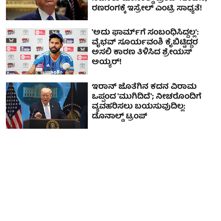
ರಣರಂಗಕ್ಕೆ ಇಸ್ರೇಲ್ ಎಂಟ್ರಿ ಸಾಧ್ಯತೆ!
'ಅದು ಫಾರ್ಮ್‌ಗೆ ಸಂಬಂಧಿಸಿದ್ದಲ್ಲ':
ವೈಭವ್ ಸೂರ್ಯವಂಶಿ ಕೈಬಿಟ್ಟಿದ್ದರ
ಅಸಲಿ ಕಾರಣ ತಿಳಿಸಿದ ಶ್ರೇಯಸ್
ಅಯ್ಯರ್!
ಇರಾನ್ ಜೊತೆಗಿನ ಕದನ ವಿರಾಮ
ಒಪ್ಪಂದ 'ಮುಗಿದಿದೆ'; ನೀಚರೊಂದಿಗೆ
ವ್ಯವಹರಿಸಲು ಬಯಸುವುದಿಲ್ಲ:
ಡೊನಾಲ್ಡ್ ಟ್ರಂಪ್