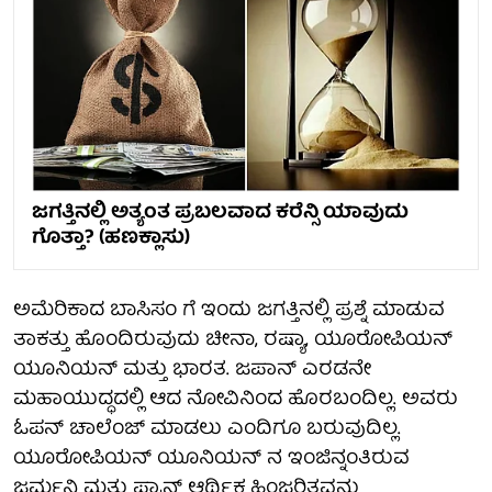
ಜಗತ್ತಿನಲ್ಲಿ ಅತ್ಯಂತ ಪ್ರಬಲವಾದ ಕರೆನ್ಸಿ ಯಾವುದು
ಗೊತ್ತಾ? (ಹಣಕ್ಲಾಸು)
ಅಮೆರಿಕಾದ ಬಾಸಿಸಂ ಗೆ ಇಂದು ಜಗತ್ತಿನಲ್ಲಿ ಪ್ರಶ್ನೆ ಮಾಡುವ
ತಾಕತ್ತು ಹೊಂದಿರುವುದು ಚೀನಾ, ರಷ್ಯಾ, ಯೂರೋಪಿಯನ್
ಯೂನಿಯನ್ ಮತ್ತು ಭಾರತ. ಜಪಾನ್ ಎರಡನೇ
ಮಹಾಯುದ್ಧದಲ್ಲಿ ಆದ ನೋವಿನಿಂದ ಹೊರಬಂದಿಲ್ಲ. ಅವರು
ಓಪನ್ ಚಾಲೆಂಜ್ ಮಾಡಲು ಎಂದಿಗೂ ಬರುವುದಿಲ್ಲ.
ಯೂರೋಪಿಯನ್ ಯೂನಿಯನ್ ನ ಇಂಜಿನ್ನಂತಿರುವ
ಜರ್ಮನಿ ಮತ್ತು ಫ್ರಾನ್ಸ್ ಆರ್ಥಿಕ ಹಿಂಜರಿತವನ್ನು