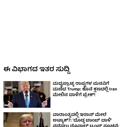
ಈ ವಿಭಾಗದ ಇತರ ಸುದ್ದಿ
ಮಧ್ಯಪ್ರಾಚ್ಯ ರಾಷ್ಟ್ರಗಳ ಮನವಿಗೆ
ಮಣಿದ Trump: ಕೊನೆ ಕ್ಷಣದಲ್ಲಿ Iran
ಮೇಲಿನ ದಾಳಿಗೆ ಬ್ರೇಕ್‌!
ವಾರಾಂತ್ಯದಲ್ಲಿ ಇರಾನ್ ಮೇಲೆ
ಅಟ್ಯಾಕ್?: 'ದೊಡ್ಡ ಬಾಂಬ್ ದಾಳಿ'
ನಡೆಸಲು ಡೊನಾಲ್ಡ್ ಟ್ರಂಪ್ ಸೂಚನೆ;