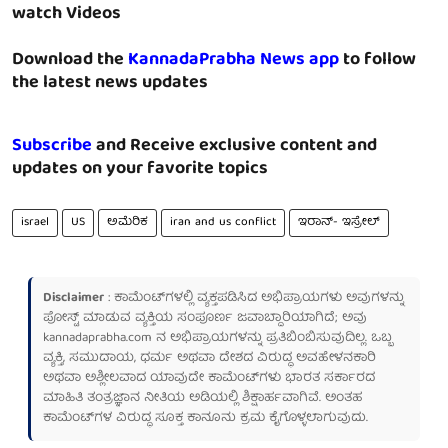
watch Videos
Download the
KannadaPrabha News app
to follow
the latest news updates
Subscribe
and Receive exclusive content and
updates on your favorite topics
israel
US
ಅಮೆರಿಕ
iran and us conflict
ಇರಾನ್- ಇಸ್ರೇಲ್
Disclaimer
: ಕಾಮೆಂಟ್‌ಗಳಲ್ಲಿ ವ್ಯಕ್ತಪಡಿಸಿದ ಅಭಿಪ್ರಾಯಗಳು ಅವುಗಳನ್ನು
ಪೋಸ್ಟ್ ಮಾಡುವ ವ್ಯಕ್ತಿಯ ಸಂಪೂರ್ಣ ಜವಾಬ್ದಾರಿಯಾಗಿದೆ; ಅವು
kannadaprabha.com
ನ ಅಭಿಪ್ರಾಯಗಳನ್ನು ಪ್ರತಿಬಿಂಬಿಸುವುದಿಲ್ಲ. ಒಬ್ಬ
ವ್ಯಕ್ತಿ, ಸಮುದಾಯ, ಧರ್ಮ ಅಥವಾ ದೇಶದ ವಿರುದ್ಧ ಅವಹೇಳನಕಾರಿ
ಅಥವಾ ಅಶ್ಲೀಲವಾದ ಯಾವುದೇ ಕಾಮೆಂಟ್‌ಗಳು ಭಾರತ ಸರ್ಕಾರದ
ಮಾಹಿತಿ ತಂತ್ರಜ್ಞಾನ ನೀತಿಯ ಅಡಿಯಲ್ಲಿ ಶಿಕ್ಷಾರ್ಹವಾಗಿವೆ. ಅಂತಹ
ಕಾಮೆಂಟ್‌ಗಳ ವಿರುದ್ಧ ಸೂಕ್ತ ಕಾನೂನು ಕ್ರಮ ಕೈಗೊಳ್ಳಲಾಗುವುದು.