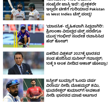
ಸಂಖ್ಯೆನೇ ಜಾಸ್ತಿ ಇದೆ': ಪ್ರೇಕ್ಷಕರೇ
ಇಲ್ಲದೇ ಟೀಕೆಗೆ ಗುರಿಯಾದ Pakistan
vs West Indies ಟೆಸ್ಟ್ ಪಂದ್ಯ!
'ಮಾನಸಿಕ- ದೈಹಿಕವಾಗಿ ಸಿದ್ಧವಾಗಿರಿ':
ಶ್ರೀಲಂಕಾ ವಿರುದ್ಧದ ಟೆಸ್ಟ್ ಸರಣಿಗೂ
ಮುನ್ನ 'ಗಂಭೀರ' ಸಂದೇಶ ರವಾನಿಸಿದ
ಹೆಡ್ ಕೋಚ್!
ಏಕದಿನ ವಿಶ್ವಕಪ್‌ 2027ಕ್ಕೆ ಭಾರತದ
ತಂಡ ಹೆಸರಿಸಿದ ಸುನೀಲ್ ಗವಾಸ್ಕರ್;
10ಕ್ಕೆ 9 ಅಂಕ ನೀಡಿದ ಆಕಾಶ್ ಚೋಪ್ರಾ!
ಜಸ್ಪ್ರೀತ್ ಬುಮ್ರಾಗೆ 'ಒಂದು ವರ್ಷ
ವಿರಾಮ' ನೀಡಿ; ಮೊಹಮ್ಮದ್ ಶಮಿ,
ಭುವನೇಶ್ವರ್ ಕುಮಾರ್‌ಗೆ ಅವಕಾಶ
ನೀಡಿ: ಭಾರತದ ಮಾಜಿ ಆಟಗಾರ