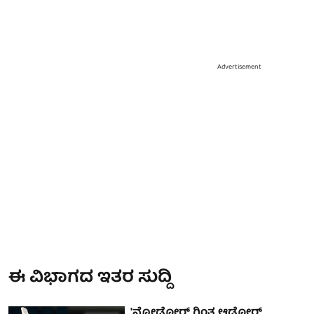
Advertisement
ಈ ವಿಭಾಗದ ಇತರ ಸುದ್ದಿ
'ನೋಡೋರ್ ಗಿಂತ ಆಡೋರ್