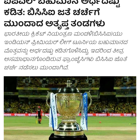
ಐಪಿಎಲ್ ಬಹುಮಾನ ಅರ್ಧದಷ್ಟು
ಕಡಿತ: ಬಿಸಿಸಿಐ ಜತೆ ಚರ್ಚೆಗೆ
ಮುಂದಾದ ಅತೃಪ್ತ ತಂಡಗಳು
ಭಾರತೀಯ ಕ್ರಿಕೆಟ್ ನಿಯಂತ್ರಣ ಮಂಡಳಿ(ಬಿಸಿಸಿಐ)ಯು
ಇಂಡಿಯನ್‌ ಪ್ರೀಮಿಯರ್‌ ಲೀಗ್‌ ಟೂರ್ನಿಯ ಬಹುಮಾನದ
ಮೊತ್ತವನ್ನು ಅರ್ಧದಷ್ಟು ಕಡಿತಗೊಳಿಸಿದ್ದು, ಇದರಿಂದ ತೀವ್ರ
ಅಸಮಾಧಾನಗೊಂಡಿರುವ ಫ್ರಾಂಚೈಸಿಗಳು ಬಿಸಿಸಿಐ ಜೊತೆ
ಚರ್ಚೆ ನಡೆಸಲು ಮುಂದಾಗಿವೆ.