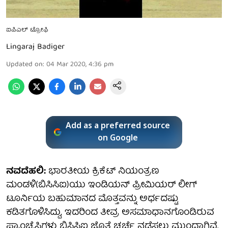
ಐಪಿಎಲ್ ಟ್ರೋಫಿ
Lingaraj Badiger
Updated on
:
04 Mar 2020, 4:36 pm
Add as a preferred source
on Google
ನವದೆಹಲಿ:
ಭಾರತೀಯ ಕ್ರಿಕೆಟ್ ನಿಯಂತ್ರಣ
ಮಂಡಳಿ(ಬಿಸಿಸಿಐ)ಯು ಇಂಡಿಯನ್‌ ಪ್ರೀಮಿಯರ್‌ ಲೀಗ್‌
ಟೂರ್ನಿಯ ಬಹುಮಾನದ ಮೊತ್ತವನ್ನು ಅರ್ಧದಷ್ಟು
ಕಡಿತಗೊಳಿಸಿದ್ದು, ಇದರಿಂದ ತೀವ್ರ ಅಸಮಾಧಾನಗೊಂಡಿರುವ
ಫ್ರಾಂಚೈಸಿಗಳು ಬಿಸಿಸಿಐ ಜೊತೆ ಚರ್ಚೆ ನಡೆಸಲು ಮುಂದಾಗಿವೆ.