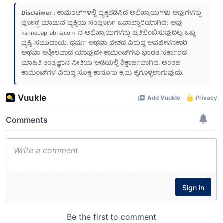
Disclaimer
: ಕಾಮೆಂಟ್‌ಗಳಲ್ಲಿ ವ್ಯಕ್ತಪಡಿಸಿದ ಅಭಿಪ್ರಾಯಗಳು ಅವುಗಳನ್ನು
ಪೋಸ್ಟ್ ಮಾಡುವ ವ್ಯಕ್ತಿಯ ಸಂಪೂರ್ಣ ಜವಾಬ್ದಾರಿಯಾಗಿದೆ; ಅವು
kannadaprabha.com
ನ ಅಭಿಪ್ರಾಯಗಳನ್ನು ಪ್ರತಿಬಿಂಬಿಸುವುದಿಲ್ಲ. ಒಬ್ಬ
ವ್ಯಕ್ತಿ, ಸಮುದಾಯ, ಧರ್ಮ ಅಥವಾ ದೇಶದ ವಿರುದ್ಧ ಅವಹೇಳನಕಾರಿ
ಅಥವಾ ಅಶ್ಲೀಲವಾದ ಯಾವುದೇ ಕಾಮೆಂಟ್‌ಗಳು ಭಾರತ ಸರ್ಕಾರದ
ಮಾಹಿತಿ ತಂತ್ರಜ್ಞಾನ ನೀತಿಯ ಅಡಿಯಲ್ಲಿ ಶಿಕ್ಷಾರ್ಹವಾಗಿವೆ. ಅಂತಹ
ಕಾಮೆಂಟ್‌ಗಳ ವಿರುದ್ಧ ಸೂಕ್ತ ಕಾನೂನು ಕ್ರಮ ಕೈಗೊಳ್ಳಲಾಗುವುದು.