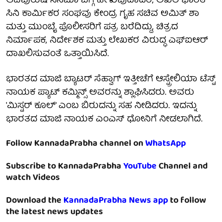
ಆದಿಪುರುಷ ಸಿನಿಮಾ ಬಗ್ಗೆ ಹೇಳುವುದಾದರೆ, ಅಖಿಲ ಭಾರತ
ಸಿನಿ ಕಾರ್ಮಿಕರ ಸಂಘವು ಕೇಂದ್ರ ಗೃಹ ಸಚಿವ ಅಮಿತ್ ಶಾ
ಮತ್ತು ಮುಂಬೈ ಪೊಲೀಸರಿಗೆ ಪತ್ರ ಬರೆದಿದ್ದು, ಚಿತ್ರದ
ನಿರ್ಮಾಪಕ, ನಿರ್ದೇಶಕ ಮತ್ತು ಲೇಖಕರ ವಿರುದ್ಧ ಎಫ್‌ಐಆರ್
ದಾಖಲಿಸುವಂತೆ ಒತ್ತಾಯಿಸಿದೆ.
ಭಾರತದ ಮಾಜಿ ಬ್ಯಾಟರ್ ಸೆಹ್ವಾಗ್ ಇತ್ತೀಚೆಗೆ ಆಸ್ಟ್ರೇಲಿಯಾ ಟೆಸ್ಟ್
ನಾಯಕ ಪ್ಯಾಟ್ ಕಮ್ಮಿನ್ಸ್ ಅವರನ್ನು ಶ್ಲಾಘಿಸಿದರು. ಅವರು
'ಮಿಸ್ಟರ್ ಕೂಲ್' ಎಂಬ ಬಿರುದನ್ನು ಸಹ ನೀಡಿದರು. ಇದನ್ನು
ಭಾರತದ ಮಾಜಿ ನಾಯಕ ಎಂಎಸ್ ಧೋನಿಗೆ ನೀಡಲಾಗಿದೆ.
Follow KannadaPrabha channel on
WhatsApp
Subscribe to KannadaPrabha
YouTube
Channel and
watch Videos
Download the
KannadaPrabha News app
to follow
the latest news updates