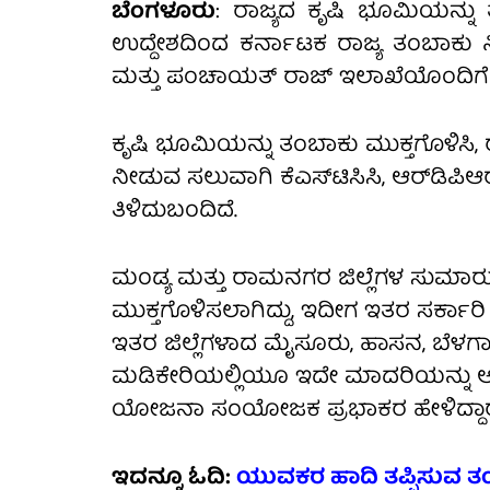
ಬೆಂಗಳೂರು
: ರಾಜ್ಯದ ಕೃಷಿ ಭೂಮಿಯನ್ನ
ಉದ್ದೇಶದಿಂದ ಕರ್ನಾಟಕ ರಾಜ್ಯ ತಂಬಾಕು ನಿ
ಮತ್ತು ಪಂಚಾಯತ್ ರಾಜ್ ಇಲಾಖೆಯೊಂದಿಗೆ (
ಕೃಷಿ ಭೂಮಿಯನ್ನು ತಂಬಾಕು ಮುಕ್ತಗೊಳಿಸಿ, ರ
ನೀಡುವ ಸಲುವಾಗಿ ಕೆಎಸ್‌ಟಿಸಿಸಿ, ಆರ್‌ಡಿ
ತಿಳಿದುಬಂದಿದೆ.
ಮಂಡ್ಯ ಮತ್ತು ರಾಮನಗರ ಜಿಲ್ಲೆಗಳ ಸುಮಾರು
ಮುಕ್ತಗೊಳಿಸಲಾಗಿದ್ದು, ಇದೀಗ ಇತರ ಸರ್ಕಾ
ಇತರ ಜಿಲ್ಲೆಗಳಾದ ಮೈಸೂರು, ಹಾಸನ, ಬೆಳಗಾವಿ
ಮಡಿಕೇರಿಯಲ್ಲಿಯೂ ಇದೇ ಮಾದರಿಯನ್ನು ಅನು
ಯೋಜನಾ ಸಂಯೋಜಕ ಪ್ರಭಾಕರ ಹೇಳಿದ್ದಾರ
ಇದನ್ನೂ ಓದಿ:
ಯುವಕರ ಹಾದಿ ತಪ್ಪಿಸುವ ತಂ