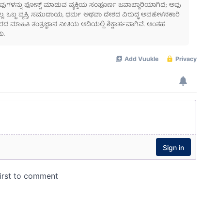
 ಅವುಗಳನ್ನು ಪೋಸ್ಟ್ ಮಾಡುವ ವ್ಯಕ್ತಿಯ ಸಂಪೂರ್ಣ ಜವಾಬ್ದಾರಿಯಾಗಿದೆ; ಅವು
ಲ್ಲ. ಒಬ್ಬ ವ್ಯಕ್ತಿ, ಸಮುದಾಯ, ಧರ್ಮ ಅಥವಾ ದೇಶದ ವಿರುದ್ಧ ಅವಹೇಳನಕಾರಿ
ಾಹಿತಿ ತಂತ್ರಜ್ಞಾನ ನೀತಿಯ ಅಡಿಯಲ್ಲಿ ಶಿಕ್ಷಾರ್ಹವಾಗಿವೆ. ಅಂತಹ
ು.