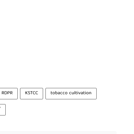
RDPR
KSTCC
tobacco cultivation
ೆ