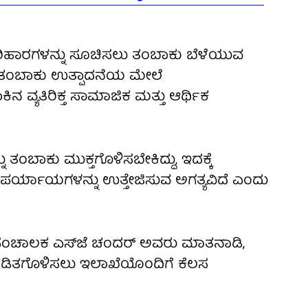
ಹಾರಗಳನ್ನು ಸೂಚಿಸಲು ತಂಬಾಕು ಬೆಳೆಯುವ
ತರ ತಂಬಾಕು ಉತ್ಪಾದನೆಯ ಮೇಲೆ
್ಯತಿರಿಕ್ತ ಸಾಮಾಜಿಕ ಮತ್ತು ಆರ್ಥಿಕ
 ತಂಬಾಕು ಮುಕ್ತಗೊಳಿಸಬೇಕಿದ್ದು, ಇದಕ್ಕೆ
ರ್ಯಾಯಗಳನ್ನು ಉತ್ತೇಜಿಸುವ ಅಗತ್ಯವಿದೆ ಎಂದು
ದ ಸಂಚಾಲಕ ಎಸ್‌ಜೆ ಚಂದರ್ ಅವರು ಮಾತನಾಡಿ,
 ಕಡಿತಗೊಳಿಸಲು ಇಲಾಖೆಯೊಂದಿಗೆ ಕೆಲಸ