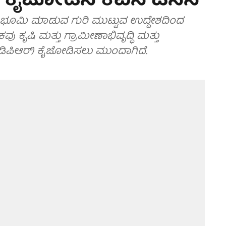
 ಕೈಜೋಡಿಸಿ ಕೆಎಸ್‌ಟಿಸಿಸಿ
ತ ಭೂಮಿ ಮಾಡುವ ಗುರಿ ಮುಟ್ಟುವ ಉದ್ದೇಶದಿಂದ
ಕೃಷಿ ಮತ್ತು ಗ್ರಾಮೀಣಾಭಿವೃದ್ಧಿ ಮತ್ತು
ಿಪಿಆರ್) ಕೈಜೋಡಿಸಲು ಮುಂದಾಗಿದೆ.