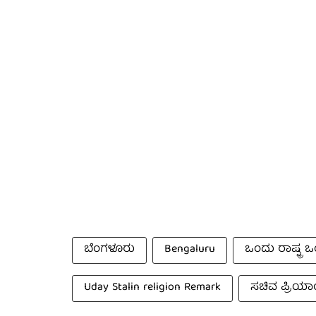
ಬೆಂಗಳೂರು
Bengaluru
ಒಂದು ರಾಷ್ಟ್ರ
Uday Stalin religion Remark
ಸಚಿವ ಪ್ರಿಯಾಂ