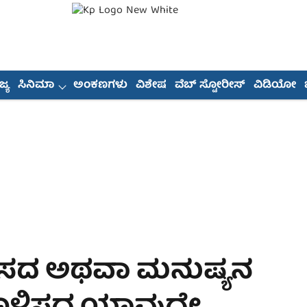
್ಯ
ಸಿನಿಮಾ
ಅಂಕಣಗಳು
ವಿಶೇಷ
ವೆಬ್ ಸ್ಟೋರೀಸ್
ವಿಡಿಯೋ
ಹಿಸದ ಅಥವಾ ಮನುಷ್ಯನ