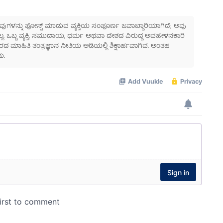
 ಅವುಗಳನ್ನು ಪೋಸ್ಟ್ ಮಾಡುವ ವ್ಯಕ್ತಿಯ ಸಂಪೂರ್ಣ ಜವಾಬ್ದಾರಿಯಾಗಿದೆ; ಅವು
ಲ್ಲ. ಒಬ್ಬ ವ್ಯಕ್ತಿ, ಸಮುದಾಯ, ಧರ್ಮ ಅಥವಾ ದೇಶದ ವಿರುದ್ಧ ಅವಹೇಳನಕಾರಿ
ಾಹಿತಿ ತಂತ್ರಜ್ಞಾನ ನೀತಿಯ ಅಡಿಯಲ್ಲಿ ಶಿಕ್ಷಾರ್ಹವಾಗಿವೆ. ಅಂತಹ
ು.