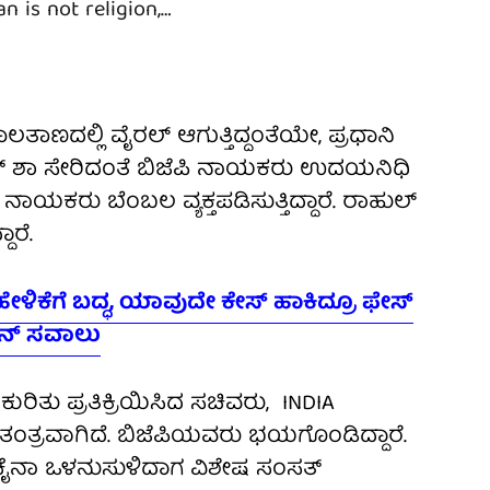
 is not religion,…
ಾಣದಲ್ಲಿ ವೈರಲ್ ಆಗುತ್ತಿದ್ದಂತೆಯೇ, ಪ್ರಧಾನಿ
ತ್ ಶಾ ಸೇರಿದಂತೆ ಬಿಜೆಪಿ ನಾಯಕರು ಉದಯನಿಧಿ
ಗಳ ನಾಯಕರು ಬೆಂಬಲ ವ್ಯಕ್ತಪಡಿಸುತ್ತಿದ್ದಾರೆ. ರಾಹುಲ್
ಾರೆ.
ೇಳಿಕೆಗೆ ಬದ್ಧ, ಯಾವುದೇ ಕೇಸ್ ಹಾಕಿದ್ರೂ ಫೇಸ್
ಿನ್ ಸವಾಲು
ುರಿತು ಪ್ರತಿಕ್ರಿಯಿಸಿದ ಸಚಿವರು, INDIA
ಂತ್ರವಾಗಿದೆ. ಬಿಜೆಪಿಯವರು ಭಯಗೊಂಡಿದ್ದಾರೆ.
ಚೈನಾ ಒಳನುಸುಳಿದಾಗ ವಿಶೇಷ ಸಂಸತ್