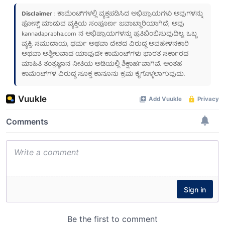
Disclaimer
: ಕಾಮೆಂಟ್‌ಗಳಲ್ಲಿ ವ್ಯಕ್ತಪಡಿಸಿದ ಅಭಿಪ್ರಾಯಗಳು ಅವುಗಳನ್ನು
ಪೋಸ್ಟ್ ಮಾಡುವ ವ್ಯಕ್ತಿಯ ಸಂಪೂರ್ಣ ಜವಾಬ್ದಾರಿಯಾಗಿದೆ; ಅವು
kannadaprabha.com
ನ ಅಭಿಪ್ರಾಯಗಳನ್ನು ಪ್ರತಿಬಿಂಬಿಸುವುದಿಲ್ಲ. ಒಬ್ಬ
ವ್ಯಕ್ತಿ, ಸಮುದಾಯ, ಧರ್ಮ ಅಥವಾ ದೇಶದ ವಿರುದ್ಧ ಅವಹೇಳನಕಾರಿ
ಅಥವಾ ಅಶ್ಲೀಲವಾದ ಯಾವುದೇ ಕಾಮೆಂಟ್‌ಗಳು ಭಾರತ ಸರ್ಕಾರದ
ಮಾಹಿತಿ ತಂತ್ರಜ್ಞಾನ ನೀತಿಯ ಅಡಿಯಲ್ಲಿ ಶಿಕ್ಷಾರ್ಹವಾಗಿವೆ. ಅಂತಹ
ಕಾಮೆಂಟ್‌ಗಳ ವಿರುದ್ಧ ಸೂಕ್ತ ಕಾನೂನು ಕ್ರಮ ಕೈಗೊಳ್ಳಲಾಗುವುದು.