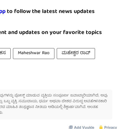
pp
to follow the latest news updates
nt and updates on your favorite topics
ಕಸ
Maheshwar Rao
ಮಹೇಶ್ವರ ರಾವ್
 ಅವುಗಳನ್ನು ಪೋಸ್ಟ್ ಮಾಡುವ ವ್ಯಕ್ತಿಯ ಸಂಪೂರ್ಣ ಜವಾಬ್ದಾರಿಯಾಗಿದೆ; ಅವು
ಲ್ಲ. ಒಬ್ಬ ವ್ಯಕ್ತಿ, ಸಮುದಾಯ, ಧರ್ಮ ಅಥವಾ ದೇಶದ ವಿರುದ್ಧ ಅವಹೇಳನಕಾರಿ
ಾಹಿತಿ ತಂತ್ರಜ್ಞಾನ ನೀತಿಯ ಅಡಿಯಲ್ಲಿ ಶಿಕ್ಷಾರ್ಹವಾಗಿವೆ. ಅಂತಹ
ು.