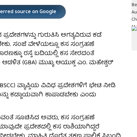
ferred source on Google
 ಪ್ರದೇಶಗಳನ್ನು ಗುರುತಿಸಿ ಅಗತ್ಯವಿರುವ ಕಡೆ
ಸಬೇಕು. ಸಂಜೆ ವೇಳೆಯಲ್ಲೂ ಕಸ ಸಂಗ್ರಹಣೆ
ಣಕ್ಕೂ ರಸ್ತೆ ಬದಿಯಲ್ಲಿ ಕಸ ಸೇರದಂತೆ
 ಆಡಳಿತ (GBA) ಮುಖ್ಯ ಆಯುಕ್ತ ಎಂ. ಮಹೇಶ್ವರ್
CC) ವ್ಯಾಪ್ತಿಯ ವಿವಿಧ ಪ್ರದೇಶಗಳಿಗೆ ಭೇಟಿ ನೀಡಿ
ತೆಯನ್ನು ಕಡ್ಡಾಯವಾಗಿ ಕಾಪಾಡಬೇಕು ಎಂದು
ಯುವಂತೆ ಸೂಚಿಸಿದ ಅವರು, ಕಸ ಸಂಗ್ರಹಣೆ
ುದೇ ಪ್ರದೇಶದಲ್ಲಿ ಕಸ ರಾಶಿಯಾಗಿದ್ದರೆ
ೀಡಬೇಕು. ಮಾಹಿತಿ ದೊರೆತ ತಕ್ಷಣ ಪಾಲಿಕೆ ಸಿಬ್ಬಂದಿ