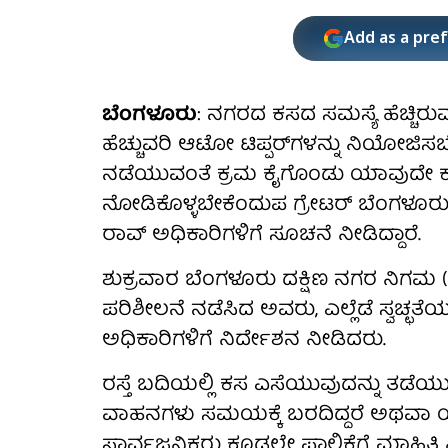
Add as a pre
ಬೆಂಗಳೂರು
: ನಗರದ ಕಸದ ಸಮಸ್ಯೆ ಹೆಚ್ಚಿರುವ
ಹೆಚ್ಚುವರಿ ಆಟೋ ಟಿಪ್ಪರ್‌ಗಳನ್ನು ನಿಯೋಜಿ
ನಡೆಯುವಂತೆ ಕ್ರಮ ಕೈಗೊಂಡು ಯಾವುದೇ ಕಾರ
ನೋಡಿಕೊಳ್ಳಬೇಕೆಂದುಪ ಗ್ರೇಟರ್ ಬೆಂಗಳೂರು
ರಾವ್ ಅಧಿಕಾರಿಗಳಿಗೆ ಸೂಚನೆ ನೀಡಿದ್ದಾರೆ.
ಶುಕ್ರವಾರ ಬೆಂಗಳೂರು ದಕ್ಷಿಣ ನಗರ ನಿಗಮ (BS
ಪರಿಶೀಲನೆ ನಡೆಸಿದ ಅವರು, ಎಲ್ಲೆಡೆ ಸ್ವಚ್ಛ
ಅಧಿಕಾರಿಗಳಿಗೆ ನಿರ್ದೇಶನ ನೀಡಿದರು.
ರಸ್ತೆ ಬದಿಯಲ್ಲಿ ಕಸ ಎಸೆಯುವುದನ್ನು ತಡೆ
ವಾಹನಗಳು ಸಮಯಕ್ಕೆ ಬರದಿದ್ದರೆ ಅಥವಾ ಯಾವ
ಸಾರ್ವಜನಿಕರು ಕೂಡಲೇ ಪಾಲಿಕೆಗೆ ಮಾಹಿತಿ ನ