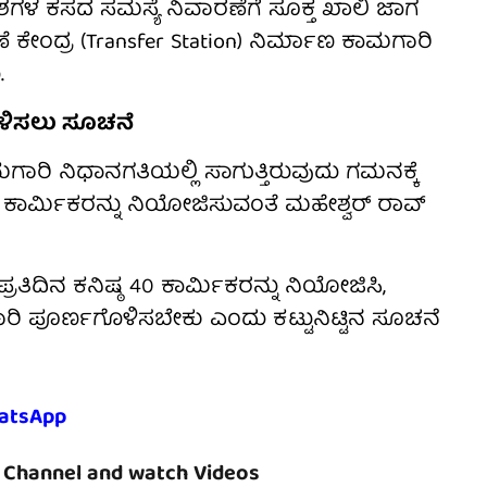
ಶಗಳ ಕಸದ ಸಮಸ್ಯೆ ನಿವಾರಣೆಗೆ ಸೂಕ್ತ ಖಾಲಿ ಜಾಗ
ಣೆ ಕೇಂದ್ರ (Transfer Station) ನಿರ್ಮಾಣ ಕಾಮಗಾರಿ
.
ೊಳಿಸಲು ಸೂಚನೆ
ಾರಿ ನಿಧಾನಗತಿಯಲ್ಲಿ ಸಾಗುತ್ತಿರುವುದು ಗಮನಕ್ಕೆ
ಚುವರಿ ಕಾರ್ಮಿಕರನ್ನು ನಿಯೋಜಿಸುವಂತೆ ಮಹೇಶ್ವರ್ ರಾವ್
ತಿದಿನ ಕನಿಷ್ಠ 40 ಕಾರ್ಮಿಕರನ್ನು ನಿಯೋಜಿಸಿ,
ಿ ಪೂರ್ಣಗೊಳಿಸಬೇಕು ಎಂದು ಕಟ್ಟುನಿಟ್ಟಿನ ಸೂಚನೆ
atsApp
Channel and watch Videos