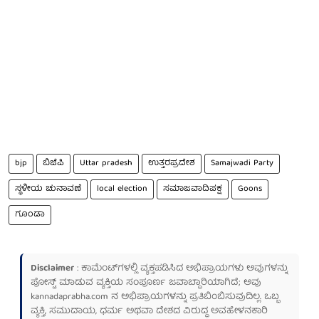
bjp
ಬಿಜೆಪಿ
Uttar pradesh
ಉತ್ತರಪ್ರದೇಶ
Samajwadi Party
ಸ್ಥಳೀಯ ಚುನಾವಣೆ
local election
ಸಮಾಜವಾದಿಪಕ್ಷ
Goons
ಗೂಂಡಾ
Disclaimer
: ಕಾಮೆಂಟ್‌ಗಳಲ್ಲಿ ವ್ಯಕ್ತಪಡಿಸಿದ ಅಭಿಪ್ರಾಯಗಳು ಅವುಗಳನ್ನು
ಪೋಸ್ಟ್ ಮಾಡುವ ವ್ಯಕ್ತಿಯ ಸಂಪೂರ್ಣ ಜವಾಬ್ದಾರಿಯಾಗಿದೆ; ಅವು
kannadaprabha.com
ನ ಅಭಿಪ್ರಾಯಗಳನ್ನು ಪ್ರತಿಬಿಂಬಿಸುವುದಿಲ್ಲ. ಒಬ್ಬ
ವ್ಯಕ್ತಿ, ಸಮುದಾಯ, ಧರ್ಮ ಅಥವಾ ದೇಶದ ವಿರುದ್ಧ ಅವಹೇಳನಕಾರಿ