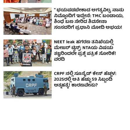
" ಭಯಪಡಬೇಕಾದ ಅಗತ್ಯವಿಲ್ಲ, ನಾನು
ನಿಮ್ಮೊಂದಿಗೆ ಇದ್ದೇನೆ: TMC ಬಂಡಾಯ,
ಶಿಂಧೆ ಬಣ ಸೇರಿದ ಶಿವಸೇನಾ
ಸಂಸದರಿಗೆ ಪ್ರಧಾನಿ ಮೋದಿ ಅಭಯ!
NEET leak ಹಗರಣ ತನಿಖೆಯಲ್ಲಿ
ಮೇಜರ್ ಟ್ವಿಸ್ಟ್; NTAಯ ವಿಷಯ
ತಜ್ಞರಿಂದಲೇ ಪ್ರಶ್ನೆ ಪತ್ರಿಕೆ ಸೋರಿಕೆ!
ವರದಿ
CRPF ನಲ್ಲಿ ಸೂಸೈಡ್ ಕೇಸ್ ಹೆಚ್ಚಳ:
2025ರಲ್ಲಿ ಅತಿ ಹೆಚ್ಚು 59 ಸಿಬ್ಬಂದಿ
ಆತ್ಮಹತ್ಯೆ! ಕಾರಣವೇನು?