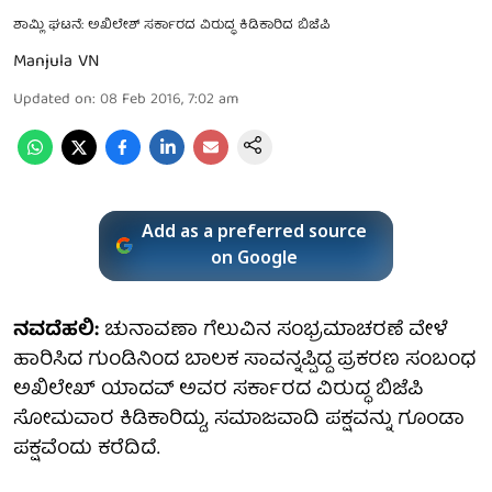
ಶಾಮ್ಲಿ ಘಟನೆ: ಅಖಿಲೇಶ್ ಸರ್ಕಾರದ ವಿರುದ್ಧ ಕಿಡಿಕಾರಿದ ಬಿಜೆಪಿ
Manjula VN
Updated on
:
08 Feb 2016, 7:02 am
Add as a preferred source
on Google
ನವದೆಹಲಿ:
ಚುನಾವಣಾ ಗೆಲುವಿನ ಸಂಭ್ರಮಾಚರಣೆ ವೇಳೆ
ಹಾರಿಸಿದ ಗುಂಡಿನಿಂದ ಬಾಲಕ ಸಾವನ್ನಪ್ಪಿದ್ದ ಪ್ರಕರಣ ಸಂಬಂಧ
ಅಖಿಲೇಖ್ ಯಾದವ್ ಅವರ ಸರ್ಕಾರದ ವಿರುದ್ಧ ಬಿಜೆಪಿ
ಸೋಮವಾರ ಕಿಡಿಕಾರಿದ್ದು, ಸಮಾಜವಾದಿ ಪಕ್ಷವನ್ನು ಗೂಂಡಾ
ಪಕ್ಷವೆಂದು ಕರೆದಿದೆ.