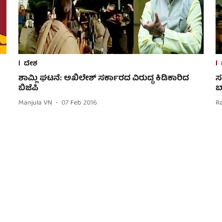
ದೇಶ
ಶಾಮ್ಲಿ ಘಟನೆ: ಅಖಿಲೇಶ್ ಸರ್ಕಾರದ ವಿರುದ್ಧ ಕಿಡಿಕಾರಿದ
ಸ
ಬಿಜೆಪಿ
ಬ
Manjula VN
07 Feb 2016
R