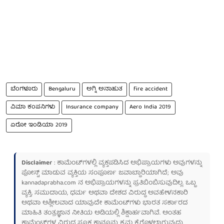
ಬೆಂಗಳೂರು
Bengaluru
ಅಗ್ನಿ ಅನಾಹುತ
fire accident
ವಿಮಾ ಕಂಪನಿಗಳು
Insurance company
Aero India 2019
ಏರೋ ಇಂಡಿಯಾ 2019
Disclaimer
: ಕಾಮೆಂಟ್‌ಗಳಲ್ಲಿ ವ್ಯಕ್ತಪಡಿಸಿದ ಅಭಿಪ್ರಾಯಗಳು ಅವುಗಳನ್ನು
ಪೋಸ್ಟ್ ಮಾಡುವ ವ್ಯಕ್ತಿಯ ಸಂಪೂರ್ಣ ಜವಾಬ್ದಾರಿಯಾಗಿದೆ; ಅವು
kannadaprabha.com
ನ ಅಭಿಪ್ರಾಯಗಳನ್ನು ಪ್ರತಿಬಿಂಬಿಸುವುದಿಲ್ಲ. ಒಬ್ಬ
ವ್ಯಕ್ತಿ, ಸಮುದಾಯ, ಧರ್ಮ ಅಥವಾ ದೇಶದ ವಿರುದ್ಧ ಅವಹೇಳನಕಾರಿ
ಅಥವಾ ಅಶ್ಲೀಲವಾದ ಯಾವುದೇ ಕಾಮೆಂಟ್‌ಗಳು ಭಾರತ ಸರ್ಕಾರದ
ಮಾಹಿತಿ ತಂತ್ರಜ್ಞಾನ ನೀತಿಯ ಅಡಿಯಲ್ಲಿ ಶಿಕ್ಷಾರ್ಹವಾಗಿವೆ. ಅಂತಹ
ಕಾಮೆಂಟ್‌ಗಳ ವಿರುದ್ಧ ಸೂಕ್ತ ಕಾನೂನು ಕ್ರಮ ಕೈಗೊಳ್ಳಲಾಗುವುದು.