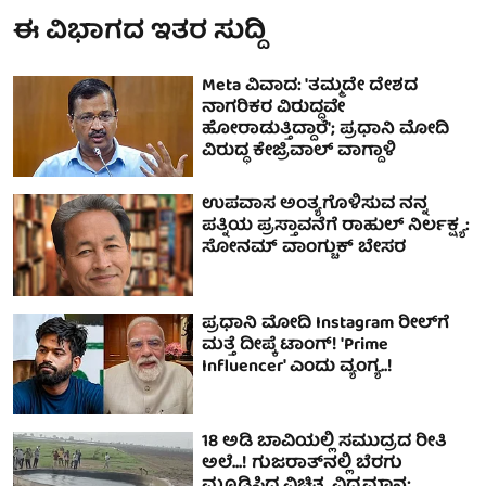
ಈ ವಿಭಾಗದ ಇತರ ಸುದ್ದಿ
Meta ವಿವಾದ: 'ತಮ್ಮದೇ ದೇಶದ
ನಾಗರಿಕರ ವಿರುದ್ಧವೇ
ಹೋರಾಡುತ್ತಿದ್ದಾರೆ'; ಪ್ರಧಾನಿ ಮೋದಿ
ವಿರುದ್ಧ ಕೇಜ್ರಿವಾಲ್‌ ವಾಗ್ದಾಳಿ
ಉಪವಾಸ ಅಂತ್ಯಗೊಳಿಸುವ ನನ್ನ
ಪತ್ನಿಯ ಪ್ರಸ್ತಾವನೆಗೆ ರಾಹುಲ್ ನಿರ್ಲಕ್ಷ್ಯ:
ಸೋನಮ್ ವಾಂಗ್ಚುಕ್ ಬೇಸರ
ಪ್ರಧಾನಿ ಮೋದಿ Instagram ರೀಲ್‌ಗೆ
ಮತ್ತೆ ದೀಪ್ಕೆ ಟಾಂಗ್‌! 'Prime
Influencer' ಎಂದು ವ್ಯಂಗ್ಯ..!
18 ಅಡಿ ಬಾವಿಯಲ್ಲಿ ಸಮುದ್ರದ ರೀತಿ
ಅಲೆ...! ಗುಜರಾತ್‌ನಲ್ಲಿ ಬೆರಗು