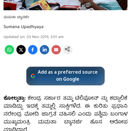
ಮಮತಾ ಬ್ಯಾನರ್ಜಿ
Sumana Upadhyaya
Updated on
:
03 Nov 2019, 3:01 am
Add as a preferred source
on Google
ಕೋಲ್ಕತ್ತಾ:
ಕೇಂದ್ರ ಸರ್ಕಾರ ತಮ್ಮ ಟೆಲಿಫೋನ್ ನ್ನು ಕದ್ದಾಲಿಕೆ
ಮಾಡಿದ್ದು ಇದಕ್ಕೆ ತಮ್ಮಲ್ಲಿ ಸಾಕ್ಷಿಗಳಿದೆ. ಈ ಕುರಿತು ಪ್ರಧಾನಿ
ನರೇಂದ್ರ ಮೋದಿ ಜಾಗ್ರತೆ ವಹಿಸಲಿ ಎಂದು ಪಶ್ಚಿಮ ಬಂಗಾಳ
ಮುಖ್ಯಮಂತ್ರಿ ಮಮತಾ ಬ್ಯಾನರ್ಜಿ ಹೊಸ ಆರೋಪ
ಮಾಡಿದ್ದಾರೆ.