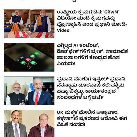
ರಾಷ್ಟ್ರೀಯ ಕೈಮಗ್ಗ ದಿನ: ‘GRWM’
ವಿಡಿಯೋ ಮಾಡಿ ಕೈಮಗ್ಗವನ್ನು
ಪ್ರೋತ್ಸಾಹಿಸಿ ಎಂದ ಪ್ರಧಾನಿ ಮೋದಿ-
Video
ಎಗ್ಗಿಲ್ಲದ AI ಕಂಟೆಂಟ್,
ಡೀಪ್‌ಫೇಕ್‌ಗಳಿಗೆ ಬ್ರೇಕ್: ಸಾಮಾಜಿಕ
ಜಾಲತಾಣಗಳಿಗೆ ಕೇಂದ್ರದ ಹೊಸ
ನಿಯಮ!
ಪ್ರಧಾನಿ ಮೋದಿಗೆ ಇಸ್ರೇಲ್ ಪ್ರಧಾನಿ
ನೆತನ್ಯಾಹು ದೂರವಾಣಿ ಕರೆ; ಪಶ್ಚಿಮ
ಏಷ್ಯಾ ಬಿಕ್ಕಟ್ಟು, ಕಾರ್ಯತಂತ್ರದ
ಸಂಬಂಧಗಳ ಬಗ್ಗೆ ಚರ್ಚೆ
UK ಮಕ್ಕಳ ಮೇಲಿನ ಅತ್ಯಾಚಾರ,
ಕಳ್ಳಸಾಗಣೆ ಪ್ರಕರಣದ ಆರೋಪಿ ಈಗ
ಪಿಒಕೆ ಸಂಸದ!