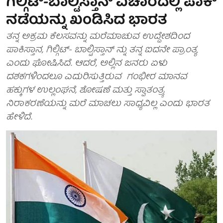
ಗಿಲ್ಗಿಟ್-ಬಾಲ್ಟಿಸ್ತಾನ್ ವಿಚಾರದಲ್ಲಿ ಪಾಕ್
ನಡೆಯನ್ನು ಖಂಡಿಸಿದ ಭಾರತ
ತನ್ನ ಅಕ್ರಮ ಕೆಲಸವನ್ನು ಮರೆಮಾಚುವ ಉದ್ದೇಶದಿಂದ
ಪಾಕಿಸ್ತಾನ, ಗಿಲ್ಗಿಟ್- ಬಾಲ್ಟಿಸ್ತಾನ್ ನ್ನು ತನ್ನ ಐದನೇ ಪ್ರಾಂತ್ಯ
ಎಂದು ಘೋಷಿಸಿದೆ. ಆದರೆ, ಅಲ್ಲಿನ ಜನರು ಏಳು
ದಶಕಗಳಿಂದಲೂ ಎದುರಿಸುತ್ತಿರುವ ಗಂಭೀರ ಮಾನವ
ಹಕ್ಕುಗಳ ಉಲ್ಲಂಘನೆ, ಶೋಷಣೆ ಮತ್ತು ಸ್ವಾತಂತ್ರ್ಯ
ನಿರಾಕರಣೆಯನ್ನು ಮರೆ ಮಾಚಲು ಸಾಧ್ಯವಿಲ್ಲ ಎಂದು ಭಾರತ
ಹೇಳಿದೆ.