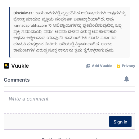
Disclaimer
: ಕಾಮೆಂಟ್‌ಗಳಲ್ಲಿ ವ್ಯಕ್ತಪಡಿಸಿದ ಅಭಿಪ್ರಾಯಗಳು ಅವುಗಳನ್ನು
ಪೋಸ್ಟ್ ಮಾಡುವ ವ್ಯಕ್ತಿಯ ಸಂಪೂರ್ಣ ಜವಾಬ್ದಾರಿಯಾಗಿದೆ; ಅವು
kannadaprabha.com
ನ ಅಭಿಪ್ರಾಯಗಳನ್ನು ಪ್ರತಿಬಿಂಬಿಸುವುದಿಲ್ಲ. ಒಬ್ಬ
ವ್ಯಕ್ತಿ, ಸಮುದಾಯ, ಧರ್ಮ ಅಥವಾ ದೇಶದ ವಿರುದ್ಧ ಅವಹೇಳನಕಾರಿ
ಅಥವಾ ಅಶ್ಲೀಲವಾದ ಯಾವುದೇ ಕಾಮೆಂಟ್‌ಗಳು ಭಾರತ ಸರ್ಕಾರದ
ಮಾಹಿತಿ ತಂತ್ರಜ್ಞಾನ ನೀತಿಯ ಅಡಿಯಲ್ಲಿ ಶಿಕ್ಷಾರ್ಹವಾಗಿವೆ. ಅಂತಹ
ಕಾಮೆಂಟ್‌ಗಳ ವಿರುದ್ಧ ಸೂಕ್ತ ಕಾನೂನು ಕ್ರಮ ಕೈಗೊಳ್ಳಲಾಗುವುದು.