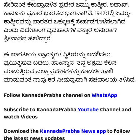
ಸೇರಿದಂತೆ ಕೇಂದ್ರಾಡಳಿತ ಪ್ರದೇಶ ಜಮ್ಮು-ಕಾಶ್ಮೀರ, ಲಡಾಖ್,
ಕಾನೂನು ಪ್ರಕಾರ ಭಾರತದ ಭಾಗವಾಗಿವೆ. 1947ರಲ್ಲಿ ಜಮ್ಮು-
ಕಾಶ್ಮೀರವನ್ನು ಭಾರತದ ಒಕ್ಕೂಟಕ್ಕೆ ಸೇರ್ಪಡೆಗೊಳಿಸಲಾಗಿದೆ
ಎಂದು ವಿದೇಶಾಂಗ ವ್ಯವಹಾರಗಳ ವಕ್ತಾರ ಅನುರಾಗ್
ಶ್ರೀವಾಸ್ತವ ಹೇಳಿದ್ದಾರೆ.
ಈ ಭಾರತೀಯ ಪ್ರಾಂತ್ಯಗಳ ಸ್ಥಿತಿಯನ್ನು ಬದಲಿಸಲು
ಪ್ರಯತ್ನಿಸುವ ಬದಲು, ಪಾಕಿಸ್ತಾನ ತನ್ನ ಅಕ್ರಮ ಕೆಲಸ
ಮಾಡುತ್ತಿರುವ ಎಲ್ಲಾ ಪ್ರದೇಶಗಳನ್ನು ಕೂಡಲೇ ಖಾಲಿ
ಮಾಡುವಂತೆ ನಾವು ಕರೆ ನೀಡುವುದಾಗಿ ಸಚಿವಾಲಯ ತಿಳಿಸಿದೆ.
Follow KannadaPrabha channel on
WhatsApp
Subscribe to KannadaPrabha
YouTube
Channel and
watch Videos
Download the
KannadaPrabha News app
to follow
the latest news updates