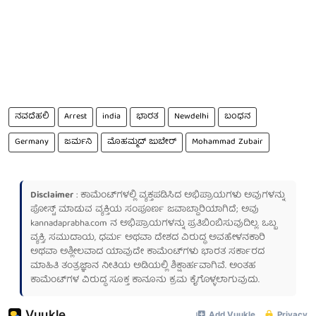
ನವದೆಹಲಿ
Arrest
india
ಭಾರತ
Newdelhi
ಬಂಧನ
Germany
ಜರ್ಮನಿ
ಮೊಹಮ್ಮದ್ ಜುಬೇರ್
Mohammad Zubair
Disclaimer
: ಕಾಮೆಂಟ್‌ಗಳಲ್ಲಿ ವ್ಯಕ್ತಪಡಿಸಿದ ಅಭಿಪ್ರಾಯಗಳು ಅವುಗಳನ್ನು
ಪೋಸ್ಟ್ ಮಾಡುವ ವ್ಯಕ್ತಿಯ ಸಂಪೂರ್ಣ ಜವಾಬ್ದಾರಿಯಾಗಿದೆ; ಅವು
kannadaprabha.com
ನ ಅಭಿಪ್ರಾಯಗಳನ್ನು ಪ್ರತಿಬಿಂಬಿಸುವುದಿಲ್ಲ. ಒಬ್ಬ
ವ್ಯಕ್ತಿ, ಸಮುದಾಯ, ಧರ್ಮ ಅಥವಾ ದೇಶದ ವಿರುದ್ಧ ಅವಹೇಳನಕಾರಿ
ಅಥವಾ ಅಶ್ಲೀಲವಾದ ಯಾವುದೇ ಕಾಮೆಂಟ್‌ಗಳು ಭಾರತ ಸರ್ಕಾರದ
ಮಾಹಿತಿ ತಂತ್ರಜ್ಞಾನ ನೀತಿಯ ಅಡಿಯಲ್ಲಿ ಶಿಕ್ಷಾರ್ಹವಾಗಿವೆ. ಅಂತಹ
ಕಾಮೆಂಟ್‌ಗಳ ವಿರುದ್ಧ ಸೂಕ್ತ ಕಾನೂನು ಕ್ರಮ ಕೈಗೊಳ್ಳಲಾಗುವುದು.