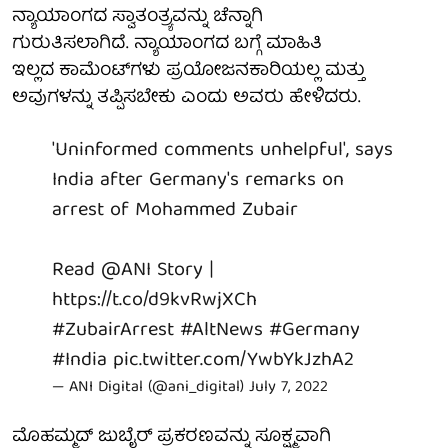
ನ್ಯಾಯಾಂಗದ ಸ್ವಾತಂತ್ರ್ಯವನ್ನು ಚೆನ್ನಾಗಿ
ಗುರುತಿಸಲಾಗಿದೆ. ನ್ಯಾಯಾಂಗದ ಬಗ್ಗೆ ಮಾಹಿತಿ
ಇಲ್ಲದ ಕಾಮೆಂಟ್‌ಗಳು ಪ್ರಯೋಜನಕಾರಿಯಲ್ಲ ಮತ್ತು
ಅವುಗಳನ್ನು ತಪ್ಪಿಸಬೇಕು ಎಂದು ಅವರು ಹೇಳಿದರು.
'Uninformed comments unhelpful', says
India after Germany's remarks on
arrest of Mohammed Zubair
Read
@ANI
Story |
https://t.co/d9kvRwjXCh
#ZubairArrest
#AltNews
#Germany
#India
pic.twitter.com/YwbYkJzhA2
— ANI Digital (@ani_digital)
July 7, 2022
ಮೊಹಮ್ಮದ್ ಜುಬೈರ್ ಪ್ರಕರಣವನ್ನು ಸೂಕ್ಷ್ಮವಾಗಿ