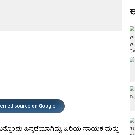
ಈ
ferred source on Google
್ಕೆ ಮತ್ತೊಂದು ಹಿನ್ನಡೆಯಾಗಿದ್ದು, ಹಿರಿಯ ನಾಯಕ ಮತ್ತು