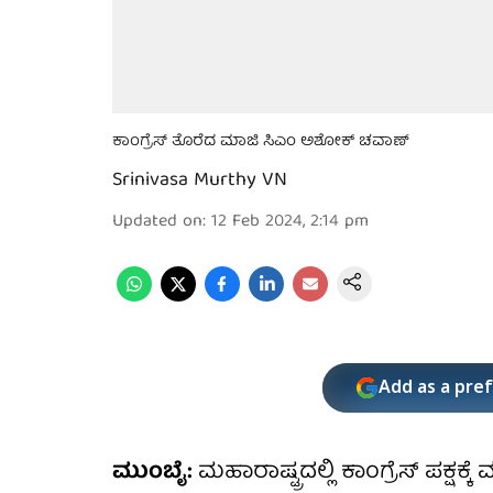
ಕಾಂಗ್ರೆಸ್ ತೊರೆದ ಮಾಜಿ ಸಿಎಂ ಅಶೋಕ್ ಚವಾಣ್
Srinivasa Murthy VN
Updated on
:
12 Feb 2024, 2:14 pm
Add as a pre
ಮುಂಬೈ:
ಮಹಾರಾಷ್ಟ್ರದಲ್ಲಿ ಕಾಂಗ್ರೆಸ್ ಪಕ್ಷಕ