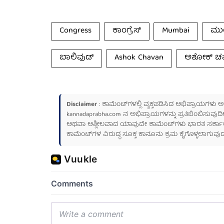
Congress
ಕಾಂಗ್ರೆಸ್
Mumbai
ಮು
ಬಾಲಿವುಡ್
Ashok Chavan
ಅಶೋಕ್ ಚ
Disclaimer
: ಕಾಮೆಂಟ್‌ಗಳಲ್ಲಿ ವ್ಯಕ್ತಪಡಿಸಿದ ಅಭಿಪ್ರಾಯಗಳು
kannadaprabha.com
ನ ಅಭಿಪ್ರಾಯಗಳನ್ನು ಪ್ರತಿಬಿಂಬಿಸುವುದಿ
ಅಥವಾ ಅಶ್ಲೀಲವಾದ ಯಾವುದೇ ಕಾಮೆಂಟ್‌ಗಳು ಭಾರತ ಸರ್ಕಾರದ ಮ
ಕಾಮೆಂಟ್‌ಗಳ ವಿರುದ್ಧ ಸೂಕ್ತ ಕಾನೂನು ಕ್ರಮ ಕೈಗೊಳ್ಳಲಾಗುವುದ