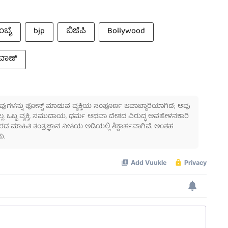
ಂಬೈ
bjp
ಬಿಜೆಪಿ
Bollywood
ವಾಣ್
 ಅವುಗಳನ್ನು ಪೋಸ್ಟ್ ಮಾಡುವ ವ್ಯಕ್ತಿಯ ಸಂಪೂರ್ಣ ಜವಾಬ್ದಾರಿಯಾಗಿದೆ; ಅವು
ಲ್ಲ. ಒಬ್ಬ ವ್ಯಕ್ತಿ, ಸಮುದಾಯ, ಧರ್ಮ ಅಥವಾ ದೇಶದ ವಿರುದ್ಧ ಅವಹೇಳನಕಾರಿ
ಾಹಿತಿ ತಂತ್ರಜ್ಞಾನ ನೀತಿಯ ಅಡಿಯಲ್ಲಿ ಶಿಕ್ಷಾರ್ಹವಾಗಿವೆ. ಅಂತಹ
ು.