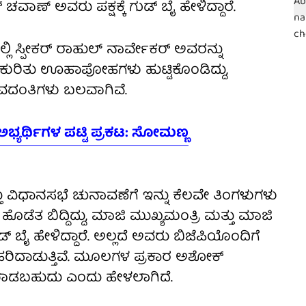
ಾಣ್ ಅವರು ಪಕ್ಷಕ್ಕೆ ಗುಡ್ ಬೈ ಹೇಳಿದ್ದಾರೆ.
ಸ್ಪೀಕರ್ ರಾಹುಲ್ ನಾರ್ವೇಕರ್ ಅವರನ್ನು
ುರಿತು ಊಹಾಪೋಹಗಳು ಹುಟ್ಟಿಕೊಂಡಿದ್ದು,
 ಈ ವದಂತಿಗಳು ಬಲವಾಗಿವೆ.
ಭ್ಯರ್ಥಿಗಳ ಪಟ್ಟಿ ಪ್ರಕಟ: ಸೋಮಣ್ಣ
್ತು ವಿಧಾನಸಭೆ ಚುನಾವಣೆಗೆ ಇನ್ನು ಕೆಲವೇ ತಿಂಗಳುಗಳು
ಹೊಡೆತ ಬಿದ್ದಿದ್ದು, ಮಾಜಿ ಮುಖ್ಯಮಂತ್ರಿ ಮತ್ತು ಮಾಜಿ
ಬೈ ಹೇಳಿದ್ದಾರೆ. ಅಲ್ಲದೆ ಅವರು ಬಿಜೆಪಿಯೊಂದಿಗೆ
 ಹರಿದಾಡುತ್ತಿವೆ. ಮೂಲಗಳ ಪ್ರಕಾರ ಅಶೋಕ್
ೆ ಮಾಡಬಹುದು ಎಂದು ಹೇಳಲಾಗಿದೆ.