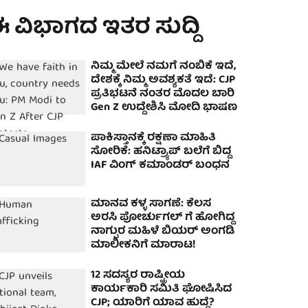
 ವಿಭಾಗದ ಇತರ ಸುದ್ದಿ
ನಿಮ್ಮ ಮೇಲೆ ನಮಗೆ ನಂಬಿಕೆ ಇದೆ,
ದೇಶಕ್ಕೆ ನಿಮ್ಮ ಅವಶ್ಯಕತೆ ಇದೆ: CJP
ಪ್ರತಿಭಟನೆ ನಂತರ ಮೊದಲ ಬಾರಿ
Gen Z ಉದ್ದೇಶಿಸಿ ಮೋದಿ ಭಾಷಣ
ಪಾಕಿಸ್ತಾನಕ್ಕೆ ರಕ್ಷಣಾ ಮಾಹಿತಿ
ಸೋರಿಕೆ: ಹನಿಟ್ರ್ಯಾಪ್‌ ಬಲೆಗೆ ಬಿದ್ದ
IAF ವಿಂಗ್‌ ಕಮಾಂಡರ್‌ ಬಂಧನ
ಮಾನವ ಕಳ್ಳ ಸಾಗಣೆ: ಕೆಲಸ
ಅರಸಿ ಪೋರ್ಚುಗಲ್ ಗೆ ಹೋಗಿದ್ದ
ನಾಗ್ಪುರ ಮಹಿಳೆ ಬಿಯರ್ ಅಂಗಡಿ
ಮಾಲೀಕನಿಗೆ ಮಾರಾಟ!
12 ಸದಸ್ಯರ ರಾಷ್ಟ್ರೀಯ
ಕಾರ್ಯಕಾರಿ ಸಮಿತಿ ಘೋಷಿಸಿದ
CJP; ಯಾರಿಗೆ ಯಾವ ಹುದ್ದೆ?