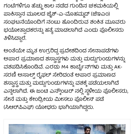
ಗಂಟೆಗಳಿಗೂ ಹೆಚ್ಚು ಕಾಲ ನಡೆದ ಗುಂಡಿನ ಚಕಮಕಿಯಲ್ಲಿ
ಪಾಕಿಸ್ತಾನ ಮೂಲದ ಜೈಶ್-ಎ-ಮೊಹಮ್ಮದ್ (ಜೆಇಎಂ)
ಸಂಘಟನೆಯೊಂದಿಗೆ ನಂಟು ಹೊಂದಿರುವ ಶಂಕಿತ ಮೂವರು
ಭಯೋತ್ಪಾದಕರನ್ನು ಹತ್ಯೆ ಮಾಡಲಾಗಿದೆ ಎಂದು ಪೊಲೀಸರು
ತಿಳಿಸಿದ್ದಾರೆ.
ಅಂತೆಯೇ ಮೃತ ಉಗ್ರರಿದ್ದ ಪ್ರದೇಶದಿಂದ ಸೇನಾಪಡೆಗಳು
ಅಪಾರ ಪ್ರಮಾಣದ ಶಸ್ತ್ರಾಸ್ತ್ರಗಳು ಮತ್ತು ಮದ್ದುಗುಂಡುಗಳನ್ನು
ವಶಪಡಿಸಿಕೊಂಡಿವೆ. ಎರಡು M4 ಕಾರ್ಬೈನ್‌ಗಳು ಮತ್ತು AK-
ಸರಣಿ ಅಸಾಲ್ಟ್ ರೈಫಲ್ ಸೇರಿದಂತೆ ಅಪಾರ ಪ್ರಮಾಣದ
ಶಸ್ತ್ರಾಸ್ತ್ರ ಮತ್ತು ಮದ್ದುಗುಂಡುಗಳನ್ನು ವಶಕ್ಕೆ ಪಡೆಯಲಾಗಿದೆ
ಎನ್ನಲಾಗಿದೆ. ಈ ಜಂಟಿ ಎನ್ಕೌಂಟರ್ ನಲ್ಲಿ ಸ್ಥಳೀಯ ಪೊಲೀಸರು,
ಸೇನೆ ಮತ್ತು ಕೇಂದ್ರೀಯ ಮೀಸಲು ಪೊಲೀಸ್ ಪಡೆ
(ಸಿಆರ್‌ಪಿಎಫ್) ಯೋಧರು ಭಾಗಿಯಾಗಿದ್ದರು.