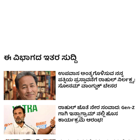
ಈ ವಿಭಾಗದ ಇತರ ಸುದ್ದಿ
ಉಪವಾಸ ಅಂತ್ಯಗೊಳಿಸುವ ನನ್ನ
ಪತ್ನಿಯ ಪ್ರಸ್ತಾವನೆಗೆ ರಾಹುಲ್ ನಿರ್ಲಕ್ಷ್ಯ:
ಸೋನಮ್ ವಾಂಗ್ಚುಕ್ ಬೇಸರ
ರಾಹುಲ್ ಜೊತೆ ನೇರ ಸಂವಾದ: Gen-Z
ಗಾಗಿ ಇನ್ಸ್ಟಾಗ್ರಾಮ್ ನಲ್ಲಿ ಹೊಸ
ಕಾರ್ಯಕ್ರಮ ಆರಂಭ!