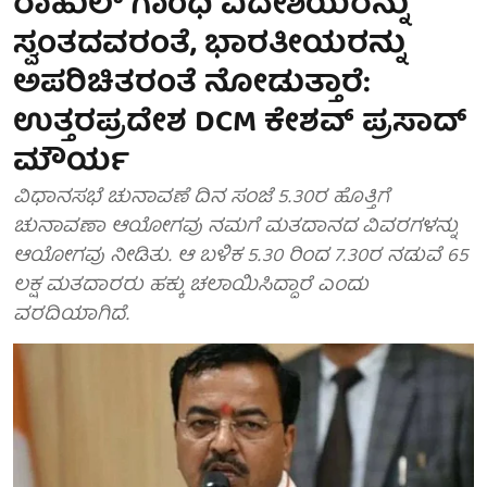
ರಾಹುಲ್ ಗಾಂಧಿ ವಿದೇಶಿಯರನ್ನು
ಸ್ವಂತದವರಂತೆ, ಭಾರತೀಯರನ್ನು
ಅಪರಿಚಿತರಂತೆ ನೋಡುತ್ತಾರೆ:
ಉತ್ತರಪ್ರದೇಶ DCM ಕೇಶವ್ ಪ್ರಸಾದ್
ಮೌರ್ಯ
ವಿಧಾನಸಭೆ ಚುನಾವಣೆ ದಿನ ಸಂಜೆ 5.30ರ ಹೊತ್ತಿಗೆ
ಚುನಾವಣಾ ಆಯೋಗವು ನಮಗೆ ಮತದಾನದ ವಿವರಗಳನ್ನು
ಆಯೋಗವು ನೀಡಿತು. ಆ ಬಳಿಕ 5.30 ರಿಂದ 7.30ರ ನಡುವೆ 65
ಲಕ್ಷ ಮತದಾರರು ಹಕ್ಕು ಚಲಾಯಿಸಿದ್ದಾರೆ ಎಂದು
ವರದಿಯಾಗಿದೆ.