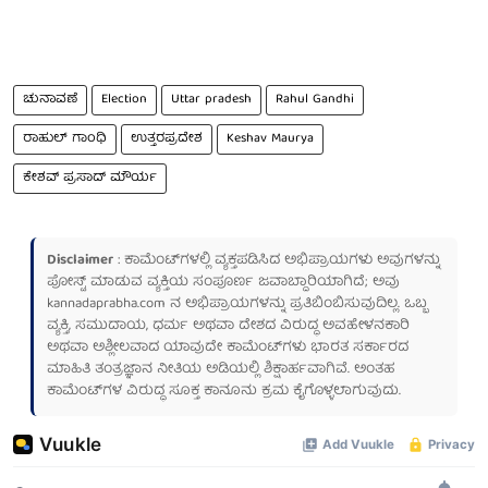
ಚುನಾವಣೆ
Election
Uttar pradesh
Rahul Gandhi
ರಾಹುಲ್ ಗಾಂಧಿ
ಉತ್ತರಪ್ರದೇಶ
Keshav Maurya
ಕೇಶವ್ ಪ್ರಸಾದ್ ಮೌರ್ಯ
Disclaimer
: ಕಾಮೆಂಟ್‌ಗಳಲ್ಲಿ ವ್ಯಕ್ತಪಡಿಸಿದ ಅಭಿಪ್ರಾಯಗಳು ಅವುಗಳನ್ನು
ಪೋಸ್ಟ್ ಮಾಡುವ ವ್ಯಕ್ತಿಯ ಸಂಪೂರ್ಣ ಜವಾಬ್ದಾರಿಯಾಗಿದೆ; ಅವು
kannadaprabha.com
ನ ಅಭಿಪ್ರಾಯಗಳನ್ನು ಪ್ರತಿಬಿಂಬಿಸುವುದಿಲ್ಲ. ಒಬ್ಬ
ವ್ಯಕ್ತಿ, ಸಮುದಾಯ, ಧರ್ಮ ಅಥವಾ ದೇಶದ ವಿರುದ್ಧ ಅವಹೇಳನಕಾರಿ
ಅಥವಾ ಅಶ್ಲೀಲವಾದ ಯಾವುದೇ ಕಾಮೆಂಟ್‌ಗಳು ಭಾರತ ಸರ್ಕಾರದ
ಮಾಹಿತಿ ತಂತ್ರಜ್ಞಾನ ನೀತಿಯ ಅಡಿಯಲ್ಲಿ ಶಿಕ್ಷಾರ್ಹವಾಗಿವೆ. ಅಂತಹ
ಕಾಮೆಂಟ್‌ಗಳ ವಿರುದ್ಧ ಸೂಕ್ತ ಕಾನೂನು ಕ್ರಮ ಕೈಗೊಳ್ಳಲಾಗುವುದು.