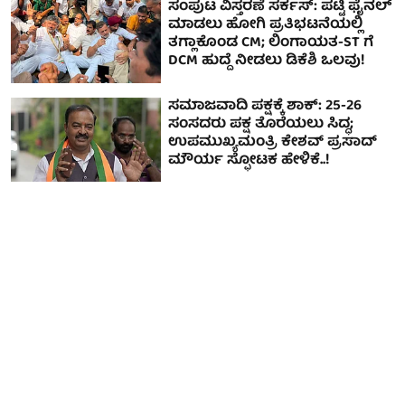
ಸಂಪುಟ ವಿಸ್ತರಣೆ ಸರ್ಕಸ್: ಪಟ್ಟಿ ಫೈನಲ್
ಮಾಡಲು ಹೋಗಿ ಪ್ರತಿಭಟನೆಯಲ್ಲಿ
ತಗ್ಲಾಕೊಂಡ CM; ಲಿಂಗಾಯತ-ST ಗೆ
DCM ಹುದ್ದೆ ನೀಡಲು ಡಿಕೆಶಿ ಒಲವು!
ಸಮಾಜವಾದಿ ಪಕ್ಷಕ್ಕೆ ಶಾಕ್: 25-26
ಸಂಸದರು ಪಕ್ಷ ತೊರೆಯಲು ಸಿದ್ಧ;
ಉಪಮುಖ್ಯಮಂತ್ರಿ ಕೇಶವ್ ಪ್ರಸಾದ್
ಮೌರ್ಯ ಸ್ಫೋಟಕ ಹೇಳಿಕೆ..!