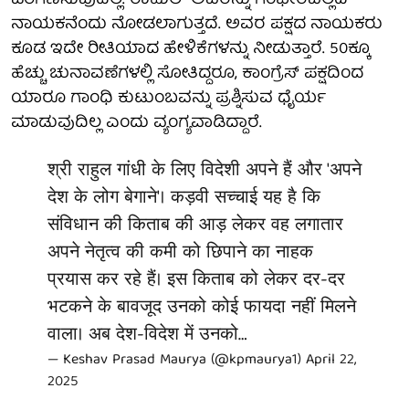
ಪರಿಗಣಿಸುವುದಿಲ್ಲ. ರಾಹುಲ್ ಅವರನ್ನು ಗಂಭೀರವಲ್ಲದ
ನಾಯಕನೆಂದು ನೋಡಲಾಗುತ್ತದೆ. ಅವರ ಪಕ್ಷದ ನಾಯಕರು
ಕೂಡ ಇದೇ ರೀತಿಯಾದ ಹೇಳಿಕೆಗಳನ್ನು ನೀಡುತ್ತಾರೆ. 50ಕ್ಕೂ
ಹೆಚ್ಚು ಚುನಾವಣೆಗಳಲ್ಲಿ ಸೋತಿದ್ದರೂ, ಕಾಂಗ್ರೆಸ್ ಪಕ್ಷದಿಂದ
ಯಾರೂ ಗಾಂಧಿ ಕುಟುಂಬವನ್ನು ಪ್ರಶ್ನಿಸುವ ಧೈರ್ಯ
ಮಾಡುವುದಿಲ್ಲ ಎಂದು ವ್ಯಂಗ್ಯವಾಡಿದ್ದಾರೆ.
श्री राहुल गांधी के लिए विदेशी अपने हैं और 'अपने
देश के लोग बेगाने'। कड़वी सच्चाई यह है कि
संविधान की किताब की आड़ लेकर वह लगातार
अपने नेतृत्व की कमी को छिपाने का नाहक
प्रयास कर रहे हैं। इस किताब को लेकर दर-दर
भटकने के बावजूद उनको कोई फायदा नहीं मिलने
वाला। अब देश-विदेश में उनको…
— Keshav Prasad Maurya (@kpmaurya1)
April 22,
2025