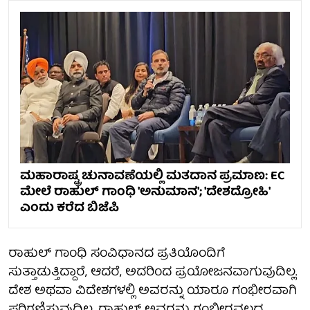
ಮಹಾರಾಷ್ಟ್ರ ಚುನಾವಣೆಯಲ್ಲಿ ಮತದಾನ ಪ್ರಮಾಣ: EC
ಮೇಲೆ ರಾಹುಲ್ ಗಾಂಧಿ 'ಅನುಮಾನ'; 'ದೇಶದ್ರೋಹಿ'
ಎಂದು ಕರೆದ ಬಿಜೆಪಿ
ರಾಹುಲ್ ಗಾಂಧಿ ಸಂವಿಧಾನದ ಪ್ರತಿಯೊಂದಿಗೆ
ಸುತ್ತಾಡುತ್ತಿದ್ದಾರೆ, ಆದರೆ, ಅದರಿಂದ ಪ್ರಯೋಜನವಾಗುವುದಿಲ್ಲ.
ದೇಶ ಅಥವಾ ವಿದೇಶಗಳಲ್ಲಿ ಅವರನ್ನು ಯಾರೂ ಗಂಭೀರವಾಗಿ