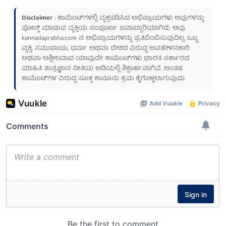
Disclaimer
: ಕಾಮೆಂಟ್‌ಗಳಲ್ಲಿ ವ್ಯಕ್ತಪಡಿಸಿದ ಅಭಿಪ್ರಾಯಗಳು ಅವುಗಳನ್ನು
ಪೋಸ್ಟ್ ಮಾಡುವ ವ್ಯಕ್ತಿಯ ಸಂಪೂರ್ಣ ಜವಾಬ್ದಾರಿಯಾಗಿದೆ; ಅವು
kannadaprabha.com
ನ ಅಭಿಪ್ರಾಯಗಳನ್ನು ಪ್ರತಿಬಿಂಬಿಸುವುದಿಲ್ಲ. ಒಬ್ಬ
ವ್ಯಕ್ತಿ, ಸಮುದಾಯ, ಧರ್ಮ ಅಥವಾ ದೇಶದ ವಿರುದ್ಧ ಅವಹೇಳನಕಾರಿ
ಅಥವಾ ಅಶ್ಲೀಲವಾದ ಯಾವುದೇ ಕಾಮೆಂಟ್‌ಗಳು ಭಾರತ ಸರ್ಕಾರದ
ಮಾಹಿತಿ ತಂತ್ರಜ್ಞಾನ ನೀತಿಯ ಅಡಿಯಲ್ಲಿ ಶಿಕ್ಷಾರ್ಹವಾಗಿವೆ. ಅಂತಹ
ಕಾಮೆಂಟ್‌ಗಳ ವಿರುದ್ಧ ಸೂಕ್ತ ಕಾನೂನು ಕ್ರಮ ಕೈಗೊಳ್ಳಲಾಗುವುದು.