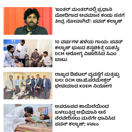
'ಜಂತರ್ ಮಂತರ್‌ನಲ್ಲಿ ಪ್ರಧಾನಿ
ಮೋದಿಗಾದ ಅವಮಾನ ಕಂಡು ನನಗೆ
ತೀವ್ರ ನೋವಾಗಿದೆ': ಪವನ್ ಕಲ್ಯಾಣ್
10 ವರ್ಷಗಳ ಹಳೆಯ ಗಾಯ: ಪವನ್
ಕಲ್ಯಾಣ್ ಭುಜದ ಶಸ್ತ್ರಚಿಕಿತ್ಸೆ ಯಶಸ್ವಿ;
DCM ಆರೋಗ್ಯ ವಿಚಾರಿಸಿದ ಸಿಎಂ
ಬಾಬು
ರಾಜ್ಯದ ಡಿಜಿಟಲ್ ವ್ಯವಸ್ಥೆಗೆ ಮತ್ತಷ್ಟು
ಬಲ: DCM ಡಾ.ಜಿ.ಪರಮೇಶ್ವರ್‌
ಭೇಟಿಯಾದ KDEM ನಿಯೋಗ!
ಅಪರೂಪದ ಕಾಯಿಲೆಯಿಂದ
ಬಳಲುತ್ತಿದ್ದ ಅಭಿಮಾನಿ ಆಸೆ
ನೆರವೇರಿಸಲು ಮನೆಗೇ ಧಾವಿಸಿದ
ಪವನ್ ಕಲ್ಯಾಣ್; Video