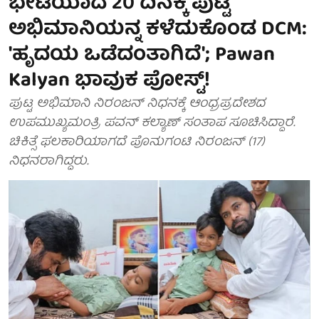
ಭೇಟಿಯಾದ 20 ದಿನಕ್ಕೆ ಪುಟ್ಟ
ಅಭಿಮಾನಿಯನ್ನ ಕಳೆದುಕೊಂಡ DCM:
'ಹೃದಯ ಒಡೆದಂತಾಗಿದೆ'; Pawan
Kalyan ಭಾವುಕ ಪೋಸ್ಟ್!
ಪುಟ್ಟ ಅಭಿಮಾನಿ ನಿರಂಜನ್ ನಿಧನಕ್ಕೆ ಆಂಧ್ರಪ್ರದೇಶದ
ಉಪಮುಖ್ಯಮಂತ್ರಿ ಪವನ್ ಕಲ್ಯಾಣ್ ಸಂತಾಪ ಸೂಚಿಸಿದ್ದಾರೆ.
ಚಿಕಿತ್ಸೆ ಫಲಕಾರಿಯಾಗದೆ ಪೊನುಗಂಟಿ ನಿರಂಜನ್ (17)
ನಿಧನರಾಗಿದ್ದರು.