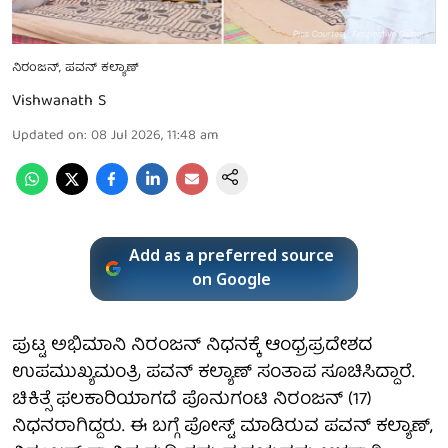
ನಿರಂಜನ್, ಪವನ್ ಕಲ್ಯಾಣ್
Vishwanath S
Updated on
:
08 Jul 2026, 11:48 am
Add as a preferred source
on Google
ಪುಟ್ಟ ಅಭಿಮಾನಿ ನಿರಂಜನ್ ನಿಧನಕ್ಕೆ ಆಂಧ್ರಪ್ರದೇಶದ
ಉಪಮುಖ್ಯಮಂತ್ರಿ ಪವನ್ ಕಲ್ಯಾಣ್ ಸಂತಾಪ ಸೂಚಿಸಿದ್ದಾರೆ.
ಚಿಕಿತ್ಸೆ ಫಲಕಾರಿಯಾಗದೆ ಪೊನುಗಂಟಿ ನಿರಂಜನ್ (17)
ನಿಧನರಾಗಿದ್ದರು. ಈ ಬಗ್ಗೆ ಪೋಸ್ಟ್ ಮಾಡಿರುವ ಪವನ್ ಕಲ್ಯಾಣ್,