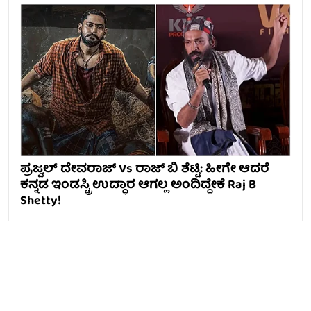
ಪ್ರಜ್ವಲ್ ದೇವರಾಜ್ Vs ರಾಜ್ ಬಿ ಶೆಟ್ಟಿ: ಹೀಗೇ ಆದರೆ
ಕನ್ನಡ ಇಂಡಸ್ಟ್ರಿ ಉದ್ಧಾರ ಆಗಲ್ಲ ಅಂದಿದ್ದೇಕೆ Raj B
Shetty!