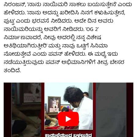
ನಿರಂಜನ್, 'ನಾನು ನಾಯಿಮರಿ ಸಾಕಲು ಬಯಸುತ್ತೇನೆ' ಎಂದು
ಹೇಳಿದರು. 'ನಾನು ಅದನ್ನು ಖರೀದಿಸಿ ನಿನಗೆ ಕಳುಹಿಸುತ್ತೇನೆ,
ಪುಟ್ಟ' ಎಂದು ಭರವಸೆ ನೀಡಿದರು. ಅದೇ ದಿನ ಅವರು
ನಾಯಿಮರಿಯನ್ನು ಅವರಿಗೆ ನೀಡಿದರು. 'OG 2'
ನಿರ್ಮಾಣವಾದರೆ, ನೀವು ಅದರಲ್ಲಿ ನನ್ನ ವಿಶೇಷ
ಅತಿಥಿಯಾಗಿರುತ್ತೀರಿ' ಮತ್ತು ನಾವು ಒಟ್ಟಿಗೆ ಸಿನಿಮಾ
ನೋಡುತ್ತೇವೆ ಎಂದು ಪವನ್ ಹೇಳಿದರು. ಈ ಮಧ್ಯೆ ಇದು
ನಡೆಯುತ್ತಿರುವುದು ಪವನ್ ಅಭಿಮಾನಿಗಳಿಗೆ ತೀವ್ರ ಬೇಸರ
ತಂದಿದೆ.