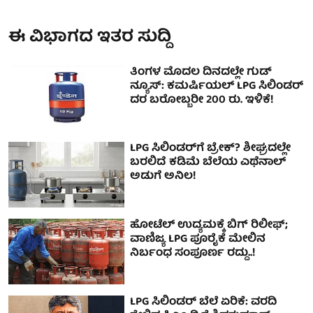
ಈ ವಿಭಾಗದ ಇತರ ಸುದ್ದಿ
ತಿಂಗಳ ಮೊದಲ ದಿನದಲ್ಲೇ ಗುಡ್
ನ್ಯೂಸ್: ಕಮರ್ಷಿಯಲ್ LPG ಸಿಲಿಂಡರ್
ದರ ಬರೋಬ್ಬರೀ 200 ರು. ಇಳಿಕೆ!
LPG ಸಿಲಿಂಡರ್‌ಗೆ ಬ್ರೇಕ್? ಶೀಘ್ರದಲ್ಲೇ
ಬರಲಿದೆ ಕಡಿಮೆ ಬೆಲೆಯ ಎಥೆನಾಲ್
ಅಡುಗೆ ಅನಿಲ!
ಹೋಟೆಲ್ ಉದ್ಯಮಕ್ಕೆ ಬಿಗ್ ರಿಲೀಫ್;
ವಾಣಿಜ್ಯ LPG ಪೂರೈಕೆ ಮೇಲಿನ
ನಿರ್ಬಂಧ ಸಂಪೂರ್ಣ ರದ್ದು..!
LPG ಸಿಲಿಂಡರ್ ಬೆಲೆ ಏರಿಕೆ: ವರದಿ