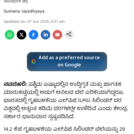
ಸಾಂದರ್ಭಿಕ ಚಿತ್ರ
Sumana Upadhyaya
Updated on
:
07 Jun 2026, 6:51 am
Add as a preferred source
on Google
ನವದೆಹಲಿ:
ಪಶ್ಚಿಮ ಏಷ್ಯಾದಲ್ಲಿನ ಉದ್ವಿಗ್ನತೆ ಮತ್ತು ಜಾಗತಿಕ
ಮಾರುಕಟ್ಟೆಯಲ್ಲಿ ಅಡುಗೆ ಅನಿಲದ ಬೆಲೆ ಏರಿಕೆಯಾಗಿದ್ದರೂ,
ಭಾರತದಲ್ಲಿ ಗೃಹಬಳಕೆಯ ಎಲ್‌ಪಿಜಿ (LPG) ಸಿಲಿಂಡರ್ ದರ
ವಿಶ್ವದಲ್ಲಿ ಅತ್ಯಂತ ಕಡಿಮೆ ದರಗಳಲ್ಲೇ ಉಳಿದಿವೆ ಎಂದು ಕೇಂದ್ರ
ಸರ್ಕಾರ ಭಾನುವಾರ ಸ್ಪಷ್ಟಪಡಿಸಿದೆ.
14.2 ಕೆಜಿ ಗೃಹಬಳಕೆಯ ಎಲ್‌ಪಿಜಿ ಸಿಲಿಂಡರ್ ಬೆಲೆಯನ್ನು 29