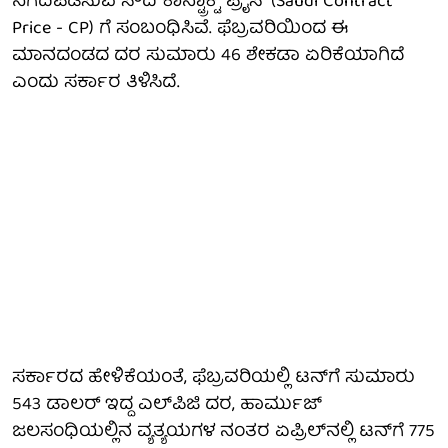
ನಿಗದಿಪಡಿಸುವ ಸೌದಿ ಕಾನ್ಟ್ರಾಕ್ಟ್ ಪ್ರೈಸ್ (Saudi Contract
Price - CP) ಗೆ ಸಂಬಂಧಿಸಿವೆ. ಫೆಬ್ರವರಿಯಿಂದ ಈ
ಮಾನದಂಡದ ದರ ಸುಮಾರು 46 ಶೇಕಡಾ ಏರಿಕೆಯಾಗಿದೆ
ಎಂದು ಸರ್ಕಾರ ತಿಳಿಸಿದೆ.
ಸರ್ಕಾರದ ಹೇಳಿಕೆಯಂತೆ, ಫೆಬ್ರವರಿಯಲ್ಲಿ ಟನ್‌ಗೆ ಸುಮಾರು
543 ಡಾಲರ್ ಇದ್ದ ಎಲ್‌ಪಿಜಿ ದರ, ಹಾರ್ಮುಜ್
ಜಲಸಂಧಿಯಲ್ಲಿನ ವ್ಯತ್ಯಯಗಳ ನಂತರ ಏಪ್ರಿಲ್‌ನಲ್ಲಿ ಟನ್‌ಗೆ 775