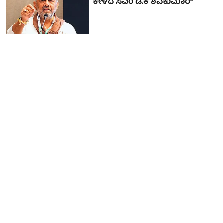
ಕೇಳಿದ ಸಿಎಂ ಡಿ.ಕೆ ಶಿವಕುಮಾರ್