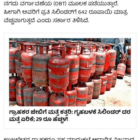
ನಗದು ವರ್ಗಾವಣೆಯ (DBT) ಮೂಲಕ ಪಡೆಯುತ್ತಾರೆ.
ಹೀಗಾಗಿ ಅವರಿಗೆ ಪ್ರತಿ ಸಿಲಿಂಡರ್‌ಗೆ 642 ರೂಪಾಯಿ ಮಾತ್ರ
ವೆಚ್ಚವಾಗುತ್ತದೆ ಎಂದು ಸರ್ಕಾರ ತಿಳಿಸಿದೆ.
ಗ್ರಾಹಕರ ಜೇಬಿಗೆ ಮತ್ತೆ ಕತ್ತರಿ: ಗೃಹಬಳಕೆ ಸಿಲಿಂಡರ್‌ ದರ
ಮತ್ತೆ ಏರಿಕೆ; 29 ರೂ ಹೆಚ್ಚಳ!