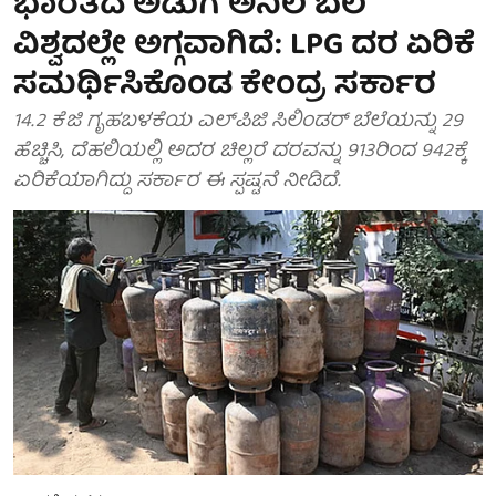
ಭಾರತದ ಅಡುಗೆ ಅನಿಲ ಬೆಲೆ
ವಿಶ್ವದಲ್ಲೇ ಅಗ್ಗವಾಗಿದೆ: LPG ದರ ಏರಿಕೆ
ಸಮರ್ಥಿಸಿಕೊಂಡ ಕೇಂದ್ರ ಸರ್ಕಾರ
14.2 ಕೆಜಿ ಗೃಹಬಳಕೆಯ ಎಲ್‌ಪಿಜಿ ಸಿಲಿಂಡರ್ ಬೆಲೆಯನ್ನು 29
ಹೆಚ್ಚಿಸಿ, ದೆಹಲಿಯಲ್ಲಿ ಅದರ ಚಿಲ್ಲರೆ ದರವನ್ನು 913ರಿಂದ 942ಕ್ಕೆ
ಏರಿಕೆಯಾಗಿದ್ದು ಸರ್ಕಾರ ಈ ಸ್ಪಷ್ಟನೆ ನೀಡಿದೆ.