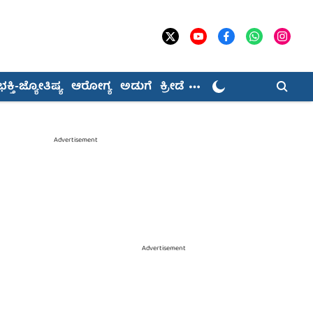
ಭಕ್ತಿ-ಜ್ಯೋತಿಷ್ಯ
ಆರೋಗ್ಯ
ಅಡುಗೆ
ಕ್ರೀಡೆ
Advertisement
Advertisement