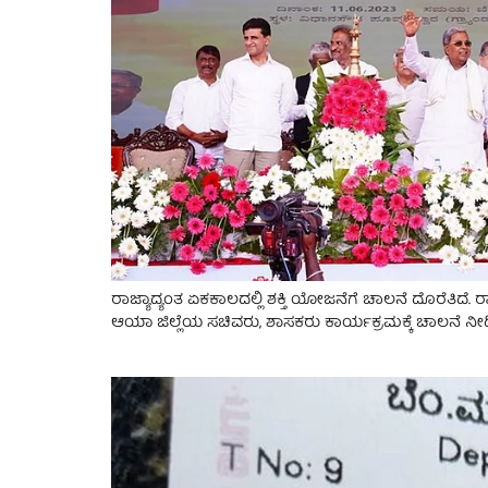
ರಾಜ್ಯಾದ್ಯಂತ ಏಕಕಾಲದಲ್ಲಿ ಶಕ್ತಿ ಯೋಜನೆಗೆ ಚಾಲನೆ ದೊರೆತಿದೆ. ರಾಜ
ಆಯಾ ಜಿಲ್ಲೆಯ ಸಚಿವರು, ಶಾಸಕರು ಕಾರ್ಯಕ್ರಮಕ್ಕೆ ಚಾಲನೆ ನೀಡಿದ