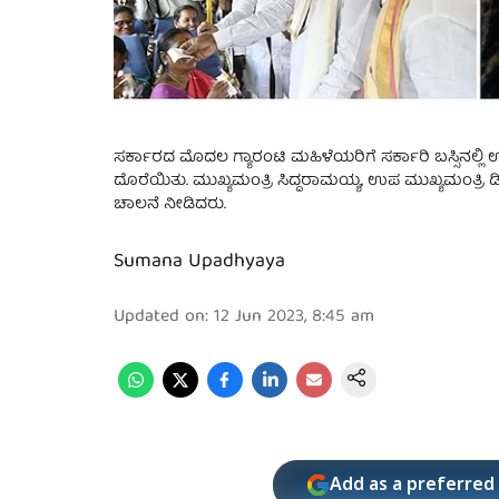
ಸರ್ಕಾರದ ಮೊದಲ ಗ್ಯಾರಂಟಿ ಮಹಿಳೆಯರಿಗೆ ಸರ್ಕಾರಿ ಬಸ್ಸಿನಲ್ಲಿ 
ದೊರೆಯಿತು. ಮುಖ್ಯಮಂತ್ರಿ ಸಿದ್ದರಾಮಯ್ಯ, ಉಪ ಮುಖ್ಯಮಂತ್ರಿ
ಚಾಲನೆ ನೀಡಿದರು.
Sumana Upadhyaya
Updated on
:
12 Jun 2023, 8:45 am
Add as a preferred