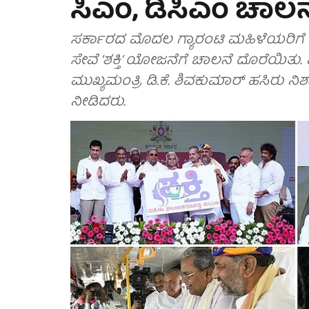
ಸಿಎಂ, ಡಿಸಿಎಂ ಚಾಲನ
ಸರ್ಕಾರದ ಮೊದಲ ಗ್ಯಾರಂಟಿ ಮಹಿಳೆಯರಿಗೆ ಸರ
ಸೇವೆ ‘ಶಕ್ತಿ’ ಯೋಜನೆಗೆ ಚಾಲನೆ ದೊರೆಯಿತು.
ಮುಖ್ಯಮಂತ್ರಿ ಡಿ.ಕೆ. ಶಿವಕುಮಾರ್ ಹಸಿರು
ನೀಡಿದರು.