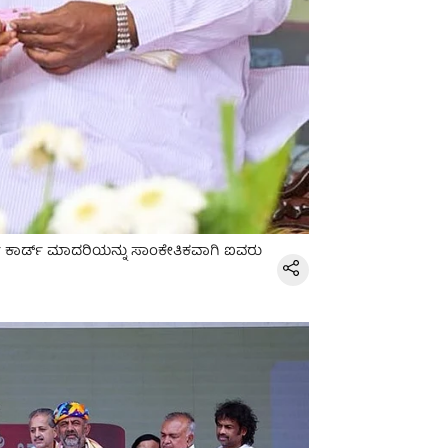
ಟ್ ಕಾರ್ಡ್ ಮಾದರಿಯನ್ನು ಸಾಂಕೇತಿಕವಾಗಿ ಐವರು