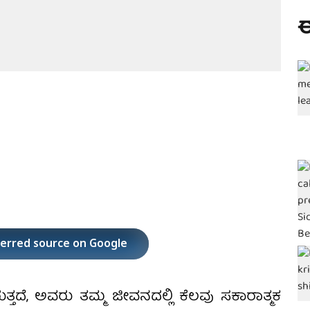
ಈ
ferred source on Google
್ತದೆ, ಅವರು ತಮ್ಮ ಜೀವನದಲ್ಲಿ ಕೆಲವು ಸಕಾರಾತ್ಮಕ