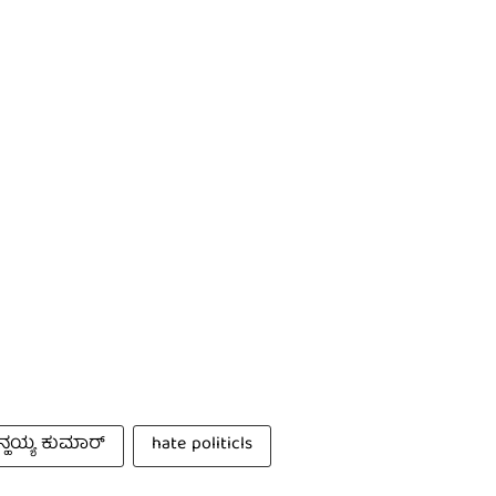
ನ್ಹಯ್ಯ ಕುಮಾರ್
hate politicls