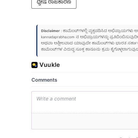
ಧ್ವೇಷ ರಾಜಕಾರಣ
Disclaimer
: ಕಾಮೆಂಟ್‌ಗಳಲ್ಲಿ ವ್ಯಕ್ತಪಡಿಸಿದ ಅಭಿಪ್ರಾಯಗಳು
kannadaprabha.com
ನ ಅಭಿಪ್ರಾಯಗಳನ್ನು ಪ್ರತಿಬಿಂಬಿಸುವುದಿ
ಅಥವಾ ಅಶ್ಲೀಲವಾದ ಯಾವುದೇ ಕಾಮೆಂಟ್‌ಗಳು ಭಾರತ ಸರ್ಕಾರದ ಮ
ಕಾಮೆಂಟ್‌ಗಳ ವಿರುದ್ಧ ಸೂಕ್ತ ಕಾನೂನು ಕ್ರಮ ಕೈಗೊಳ್ಳಲಾಗುವುದ