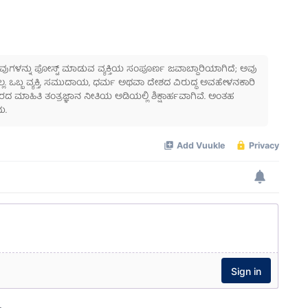
 ಅವುಗಳನ್ನು ಪೋಸ್ಟ್ ಮಾಡುವ ವ್ಯಕ್ತಿಯ ಸಂಪೂರ್ಣ ಜವಾಬ್ದಾರಿಯಾಗಿದೆ; ಅವು
ಲ್ಲ. ಒಬ್ಬ ವ್ಯಕ್ತಿ, ಸಮುದಾಯ, ಧರ್ಮ ಅಥವಾ ದೇಶದ ವಿರುದ್ಧ ಅವಹೇಳನಕಾರಿ
ಾಹಿತಿ ತಂತ್ರಜ್ಞಾನ ನೀತಿಯ ಅಡಿಯಲ್ಲಿ ಶಿಕ್ಷಾರ್ಹವಾಗಿವೆ. ಅಂತಹ
ು.