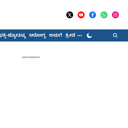
ಭಕ್ತಿ-ಜ್ಯೋತಿಷ್ಯ
ಆರೋಗ್ಯ
ಅಡುಗೆ
ಕ್ರೀಡೆ
Advertisement