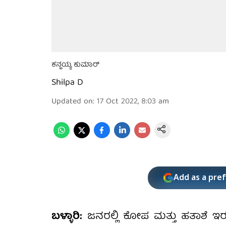
ಕನ್ಹಯ್ಯ ಕುಮಾರ್
Shilpa D
Updated on
:
17 Oct 2022, 8:03 am
Add as a pre
ಬಳ್ಳಾರಿ:
ಜನರಲ್ಲಿ ಕೋಪ ಮತ್ತು ಹತಾಶೆ ಇರುತ