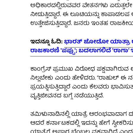
ಅಧಿಕಾರದಲ್ಲಿರುವವರ ವೇತನಗಳು ಏರುತ್ತಲೇ ಇರ
ನೀಡುತ್ತಿದ್ದಾರೆ. ಈ ಲೂಟಿಯನ್ನು ಕಾಪಾಡಲ
ಉತ್ತೇಜಿಸುತ್ತಿದ್ದಾರೆ. ಜನರು ಇಂತಹ ರಾಜಕ
ಇದನ್ನೂ ಓದಿ:
ಭಾರತ್ ಜೋಡೋ ಯಾತ್ರಾ ರಾ
ರಾಜಕಾರಣಿ 'ಪಪ್ಪು'; ಬದಲಾಗಲಿದೆ 'ರಾಗಾ'
ಕಾಂಗ್ರೆಸ್ ಪ್ರಮುಖ ವಿರೋಧ ಪಕ್ಷವಾಗಿರು
ನಿಲ್ಲಬೇಕು ಎಂದು ಹೇಳಿದರು. “ರಾಹುಲ್ ಈ ನಡ
ಪ್ರಯತ್ನಿಸುತ್ತಿದ್ದಾರೆ ಎಂದು ಕೆಲವರು ಭಾವಿ
ವೃತ್ತಿಜೀವನದ ಬಗ್ಗೆ ನಡೆಯುತ್ತಿದೆ.
ತಮಿಳುನಾಡಿನಲ್ಲಿ ಯಾತ್ರೆ ಆರಂಭವಾದಾಗ ದಕ್ಷಿಣ
ಆದರೆ ಕರ್ನಾಟಕದಲ್ಲಿ ಇದನ್ನು ಹೇಗೆ ಸ್ವೀಕರಿ
ಯಾತ್ರೆಗೆ ಅಪಾರ ಬೆಂಬಲ ವ್ಯಕ್ತವಾಗಿದೆ ಎಂದು 