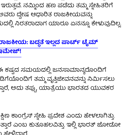
ುತ್ತವೆ. ನಮ್ಮಿಂದ ಹಣ ಪಡೆದು ತಮ್ಮ ಸ್ನೇಹಿತರಿಗೆ
ಪ ಅವರು ದ್ವೇಷ ಆಧಾರಿತ ರಾಜಕೀಯವನ್ನು
ೀಯದಲ್ಲಿ ನಿರತರಾದಾಗ ಯಾರೂ ಏನನ್ನೂ ಕೇಳುವುದಿಲ್ಲ.
ಜಕೀಯ: ಬದ್ಧತೆ ಇಲ್ಲದ ಪಾರ್ಟ್ ಟೈಮ್
 ಇಮೇಜ್!
ವ ಈ ಕಷ್ಟದ ಸಮಯದಲ್ಲಿ ಜನಸಾಮಾನ್ಯರೊಂದಿಗೆ
ಿಗೆಯೊಂದಿಗೆ ತಮ್ಮ ವೃತ್ತಿಜೀವನವನ್ನು ನಿರ್ಮಿಸಲು
ಸುತ್ತಾರೆ, ಅದು ತಪ್ಪು, ಯಾತ್ರೆಯು ಭಾರತದ ಯುವಕರ
 ಕಾಂಗ್ರೆಸ್ ಸ್ನೇಹಿ ಪ್ರದೇಶ ಎಂದು ಹೇಳಲಾಗಿತ್ತು.
ಸುತ್ತಾರೆ ಎಂಬ ಕುತೂಹಲವಿತ್ತು. ಇಲ್ಲಿ ಭಾರತ್ ಜೋಡೋ
ಹೇಳಿದ್ದಾರೆ.