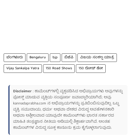
ಬೆಂಗಳೂರು
Bengaluru
bjp
ಬಿಜೆಪಿ
ವಿಜಯ ಸಂಕಲ್ಪ ಯಾತ್ರೆ
Vijay Sankalpa Yatra
150 Road Shows
150 ರೋಡ್ ಶೋ
Disclaimer
: ಕಾಮೆಂಟ್‌ಗಳಲ್ಲಿ ವ್ಯಕ್ತಪಡಿಸಿದ ಅಭಿಪ್ರಾಯಗಳು ಅವುಗಳನ್ನು
ಪೋಸ್ಟ್ ಮಾಡುವ ವ್ಯಕ್ತಿಯ ಸಂಪೂರ್ಣ ಜವಾಬ್ದಾರಿಯಾಗಿದೆ; ಅವು
kannadaprabha.com
ನ ಅಭಿಪ್ರಾಯಗಳನ್ನು ಪ್ರತಿಬಿಂಬಿಸುವುದಿಲ್ಲ. ಒಬ್ಬ
ವ್ಯಕ್ತಿ, ಸಮುದಾಯ, ಧರ್ಮ ಅಥವಾ ದೇಶದ ವಿರುದ್ಧ ಅವಹೇಳನಕಾರಿ
ಅಥವಾ ಅಶ್ಲೀಲವಾದ ಯಾವುದೇ ಕಾಮೆಂಟ್‌ಗಳು ಭಾರತ ಸರ್ಕಾರದ
ಮಾಹಿತಿ ತಂತ್ರಜ್ಞಾನ ನೀತಿಯ ಅಡಿಯಲ್ಲಿ ಶಿಕ್ಷಾರ್ಹವಾಗಿವೆ. ಅಂತಹ
ಕಾಮೆಂಟ್‌ಗಳ ವಿರುದ್ಧ ಸೂಕ್ತ ಕಾನೂನು ಕ್ರಮ ಕೈಗೊಳ್ಳಲಾಗುವುದು.