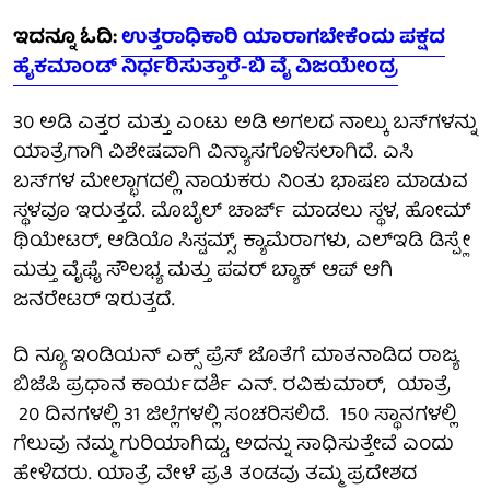
ಇದನ್ನೂ ಓದಿ:
ಉತ್ತರಾಧಿಕಾರಿ ಯಾರಾಗಬೇಕೆಂದು ಪಕ್ಷದ
ಹೈಕಮಾಂಡ್ ನಿರ್ಧರಿಸುತ್ತಾರೆ-ಬಿ ವೈ ವಿಜಯೇಂದ್ರ
30 ಅಡಿ ಎತ್ತರ ಮತ್ತು ಎಂಟು ಅಡಿ ಅಗಲದ ನಾಲ್ಕು ಬಸ್‌ಗಳನ್ನು
ಯಾತ್ರೆಗಾಗಿ ವಿಶೇಷವಾಗಿ ವಿನ್ಯಾಸಗೊಳಿಸಲಾಗಿದೆ. ಎಸಿ
ಬಸ್‌ಗಳ ಮೇಲ್ಭಾಗದಲ್ಲಿ ನಾಯಕರು ನಿಂತು ಭಾಷಣ ಮಾಡುವ
ಸ್ಥಳವೂ ಇರುತ್ತದೆ. ಮೊಬೈಲ್ ಚಾರ್ಜ್ ಮಾಡಲು ಸ್ಥಳ, ಹೋಮ್
ಥಿಯೇಟರ್, ಆಡಿಯೊ ಸಿಸ್ಟಮ್ಸ್, ಕ್ಯಾಮೆರಾಗಳು, ಎಲ್ಇಡಿ ಡಿಸ್ಪ್ಲೇ
ಮತ್ತು ವೈಫೈ ಸೌಲಭ್ಯ ಮತ್ತು ಪವರ್ ಬ್ಯಾಕ್ ಆಪ್ ಆಗಿ
ಜನರೇಟರ್ ಇರುತ್ತದೆ.
ದಿ ನ್ಯೂ ಇಂಡಿಯನ್ ಎಕ್ಸ್ ಪ್ರೆಸ್ ಜೊತೆಗೆ ಮಾತನಾಡಿದ ರಾಜ್ಯ
ಬಿಜೆಪಿ ಪ್ರಧಾನ ಕಾರ್ಯದರ್ಶಿ ಎನ್. ರವಿಕುಮಾರ್, ಯಾತ್ರೆ
20 ದಿನಗಳಲ್ಲಿ 31 ಜಿಲ್ಲೆಗಳಲ್ಲಿ ಸಂಚರಿಸಲಿದೆ. 150 ಸ್ಥಾನಗಳಲ್ಲಿ
ಗೆಲುವು ನಮ್ಮ ಗುರಿಯಾಗಿದ್ದು, ಅದನ್ನು ಸಾಧಿಸುತ್ತೇವೆ ಎಂದು
ಹೇಳಿದರು. ಯಾತ್ರೆ ವೇಳೆ ಪ್ರತಿ ತಂಡವು ತಮ್ಮ ಪ್ರದೇಶದ