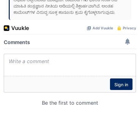
ಅಥವಾ ಅಶ್ಲೀಲವಾದ ಯಾವುದೇ ಕಾಮೆಂಟ್‌ಗಳು ಭಾರತ ಸರ್ಕಾರದ
ಮಾಹಿತಿ ತಂತ್ರಜ್ಞಾನ ನೀತಿಯ ಅಡಿಯಲ್ಲಿ ಶಿಕ್ಷಾರ್ಹವಾಗಿವೆ. ಅಂತಹ
ಕಾಮೆಂಟ್‌ಗಳ ವಿರುದ್ಧ ಸೂಕ್ತ ಕಾನೂನು ಕ್ರಮ ಕೈಗೊಳ್ಳಲಾಗುವುದು.