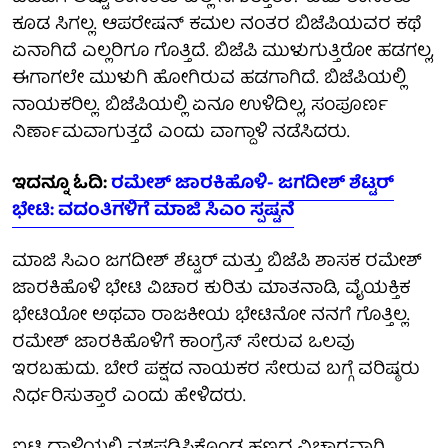
ಕೂಡ ಸಿಗಲ್ಲ. ಆಪರೇಷನ್ ಕಮಲ ನಂತರ ಬಿಜೆಪಿಯವರ ಕಥೆ
ಏನಾಗಿದೆ ಎಲ್ಲರಿಗೂ ಗೊತ್ತಿದೆ. ಬಿಜೆಪಿ ಮುಳುಗುತ್ತಿರೋ ಹಡಗಲ್ಲ,
ಈಗಾಗಲೇ ಮುಳುಗಿ ಹೋಗಿರುವ ಹಡಗಾಗಿದೆ. ಬಿಜೆಪಿಯಲ್ಲಿ
ನಾಯಕರಿಲ್ಲ. ಬಿಜೆಪಿಯಲ್ಲಿ ಏನೂ ಉಳಿದಿಲ್ಲ, ಸಂಪೂರ್ಣ
ನಿರ್ಣಾಮವಾಗುತ್ತದೆ ಎಂದು ವಾಗ್ದಾಳಿ ನಡೆಸಿದರು.
ಇದನ್ನೂ ಓದಿ:
ರಮೇಶ್ ಜಾರಕಿಹೊಳಿ- ಜಗದೀಶ್ ಶೆಟ್ಟರ್
ಭೇಟಿ: ವದಂತಿಗಳಿಗೆ ಮಾಜಿ ಸಿಎಂ ಸ್ಪಷ್ಟನೆ
ಮಾಜಿ ಸಿಎಂ ಜಗದೀಶ್ ಶೆಟ್ಟರ್​ ಮತ್ತು ಬಿಜೆಪಿ ಶಾಸಕ ರಮೇಶ್
ಜಾರಕಿಹೊಳಿ ಭೇಟಿ ವಿಚಾರ ಕುರಿತು ಮಾತನಾಡಿ, ವೈಯಕ್ತಿಕ
ಭೇಟಿಯೋ ಅಥವಾ ರಾಜಕೀಯ ಭೇಟಿನೋ ನನಗೆ ಗೊತ್ತಿಲ್ಲ.
ರಮೇಶ್​ ಜಾರಕಿಹೊಳಿಗೆ ಕಾಂಗ್ರೆಸ್ ಸೇರುವ ಒಲವು
ಇರಬಹುದು. ಬೇರೆ ಪಕ್ಷದ ನಾಯಕರ ಸೇರುವ ಬಗ್ಗೆ ವರಿಷ್ಠರು
ನಿರ್ಧರಿಸುತ್ತಾರೆ ಎಂದು ಹೇಳಿದರು.