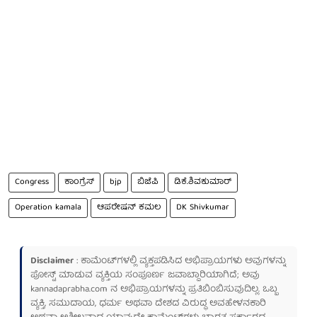
Congress
ಕಾಂಗ್ರೆಸ್
bjp
ಬಿಜೆಪಿ
ಡಿಕೆ.ಶಿವಕುಮಾರ್
Operation kamala
ಆಪರೇಷನ್ ಕಮಲ
DK Shivkumar
Disclaimer
: ಕಾಮೆಂಟ್‌ಗಳಲ್ಲಿ ವ್ಯಕ್ತಪಡಿಸಿದ ಅಭಿಪ್ರಾಯಗಳು ಅವುಗಳನ್ನು
ಪೋಸ್ಟ್ ಮಾಡುವ ವ್ಯಕ್ತಿಯ ಸಂಪೂರ್ಣ ಜವಾಬ್ದಾರಿಯಾಗಿದೆ; ಅವು
kannadaprabha.com
ನ ಅಭಿಪ್ರಾಯಗಳನ್ನು ಪ್ರತಿಬಿಂಬಿಸುವುದಿಲ್ಲ. ಒಬ್ಬ
ವ್ಯಕ್ತಿ, ಸಮುದಾಯ, ಧರ್ಮ ಅಥವಾ ದೇಶದ ವಿರುದ್ಧ ಅವಹೇಳನಕಾರಿ