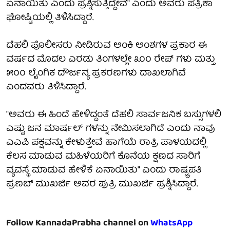
ಏನಾಯಿತು ಎಂದು ಪ್ರಶ್ನಿಸುತ್ತಿದ್ದೇವೆ" ಎಂದು ಅವರು ಪತ್ರಿಕಾ
ಘೋಷ್ಟಿಯಲ್ಲಿ ತಿಳಿಸಿದ್ದಾರೆ.
ದೆಹಲಿ ಪೊಲೀಸರು ನೀಡಿರುವ ಅಂಕಿ ಅಂಶಗಳ ಪ್ರಕಾರ ಈ
ವರ್ಷದ ಮೊದಲ ಎರಡು ತಿಂಗಳಲ್ಲೇ ೩೦೦ ರೇಪ್ ಗಳು ಮತ್ತು
೫೦೦ ಲೈಂಗಿಕ ದೌರ್ಜನ್ಯ ಪ್ರಕರಣಗಳು ದಾಖಲಾಗಿವೆ
ಎಂದವರು ತಿಳಿಸಿದ್ದಾರೆ.
"ಅವರು ಈ ಹಿಂದೆ ಹೇಳಿದ್ದಂತೆ ದೆಹಲಿ ಸಾರ್ವಜನಿಕ ಬಸ್ಸುಗಳಲಿ
ಎಷ್ಟು ಜನ ಮಾರ್ಷಲ್ ಗಳನ್ನು ನೇಮಿಸಲಾಗಿದೆ ಎಂದು ನಾವು
ಎಎಪಿ ಪಕ್ಷವನ್ನು ಕೇಳುತ್ತೇವೆ ಹಾಗೆಯೆ ರಾತ್ರಿ ಪಾಳಯದಲ್ಲಿ
ಕೆಲಸ ಮಾಡುವ ಮಹಿಳೆಯರಿಗೆ ಕೊನೆಯ ಕ್ಷಣದ ಸಾರಿಗೆ
ವ್ಯವಸ್ಥೆ ಮಾಡುವ ಹೇಳಿಕೆ ಏನಾಯಿತು" ಎಂದು ರಾಷ್ಟ್ರಪತಿ
ಪ್ರಣಬ್ ಮುಖರ್ಜಿ ಅವರ ಪುತ್ರಿ ಮುಖರ್ಜಿ ಪ್ರಶ್ನಿಸಿದ್ದಾರೆ.
Follow KannadaPrabha channel on
WhatsApp