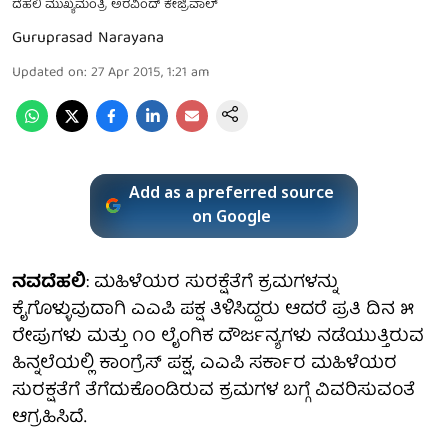
ದೆಹಲಿ ಮುಖ್ಯಮಂತ್ರಿ ಅರವಿಂದ್ ಕೇಜ್ರಿವಾಲ್
Guruprasad Narayana
Updated on
:
27 Apr 2015, 1:21 am
Add as a preferred source
on Google
ನವದೆಹಲಿ
: ಮಹಿಳೆಯರ ಸುರಕ್ಷೆತೆಗೆ ಕ್ರಮಗಳನ್ನು
ಕೈಗೊಳ್ಳುವುದಾಗಿ ಎಎಪಿ ಪಕ್ಷ ತಿಳಿಸಿದ್ದರು ಆದರೆ ಪ್ರತಿ ದಿನ ೫
ರೇಪುಗಳು ಮತ್ತು ೧೦ ಲೈಂಗಿಕ ದೌರ್ಜನ್ಯಗಳು ನಡೆಯುತ್ತಿರುವ
ಹಿನ್ನಲೆಯಲ್ಲಿ ಕಾಂಗ್ರೆಸ್ ಪಕ್ಷ, ಎಎಪಿ ಸರ್ಕಾರ ಮಹಿಳೆಯರ
ಸುರಕ್ಷತೆಗೆ ತೆಗೆದುಕೊಂಡಿರುವ ಕ್ರಮಗಳ ಬಗ್ಗೆ ವಿವರಿಸುವಂತೆ
ಆಗ್ರಹಿಸಿದೆ.