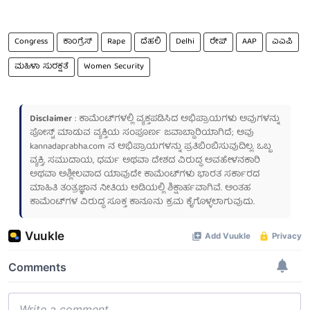
Congress
ಕಾಂಗ್ರೆಸ್
Rape
ದೆಹಲಿ
Delhi
ರೇಪ್
AAP
ಎಎಪಿ
ಮಹಿಳಾ ಸುರಕ್ಷತೆ
Women Security
Disclaimer
: ಕಾಮೆಂಟ್‌ಗಳಲ್ಲಿ ವ್ಯಕ್ತಪಡಿಸಿದ ಅಭಿಪ್ರಾಯಗಳು ಅವುಗಳನ್ನು
ಪೋಸ್ಟ್ ಮಾಡುವ ವ್ಯಕ್ತಿಯ ಸಂಪೂರ್ಣ ಜವಾಬ್ದಾರಿಯಾಗಿದೆ; ಅವು
kannadaprabha.com
ನ ಅಭಿಪ್ರಾಯಗಳನ್ನು ಪ್ರತಿಬಿಂಬಿಸುವುದಿಲ್ಲ. ಒಬ್ಬ
ವ್ಯಕ್ತಿ, ಸಮುದಾಯ, ಧರ್ಮ ಅಥವಾ ದೇಶದ ವಿರುದ್ಧ ಅವಹೇಳನಕಾರಿ
ಅಥವಾ ಅಶ್ಲೀಲವಾದ ಯಾವುದೇ ಕಾಮೆಂಟ್‌ಗಳು ಭಾರತ ಸರ್ಕಾರದ
ಮಾಹಿತಿ ತಂತ್ರಜ್ಞಾನ ನೀತಿಯ ಅಡಿಯಲ್ಲಿ ಶಿಕ್ಷಾರ್ಹವಾಗಿವೆ. ಅಂತಹ
ಕಾಮೆಂಟ್‌ಗಳ ವಿರುದ್ಧ ಸೂಕ್ತ ಕಾನೂನು ಕ್ರಮ ಕೈಗೊಳ್ಳಲಾಗುವುದು.