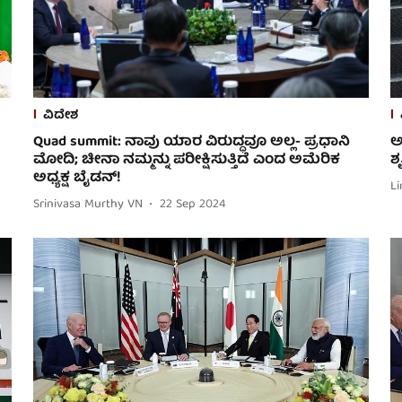
ವಿದೇಶ
Quad summit: ನಾವು ಯಾರ ವಿರುದ್ಧವೂ ಅಲ್ಲ- ಪ್ರಧಾನಿ
ಅ
ಮೋದಿ; ಚೀನಾ ನಮ್ಮನ್ನು ಪರೀಕ್ಷಿಸುತ್ತಿದೆ ಎಂದ ಅಮೆರಿಕ
ಶ
ಅಧ್ಯಕ್ಷ ಬೈಡನ್!
Li
Srinivasa Murthy VN
22 Sep 2024