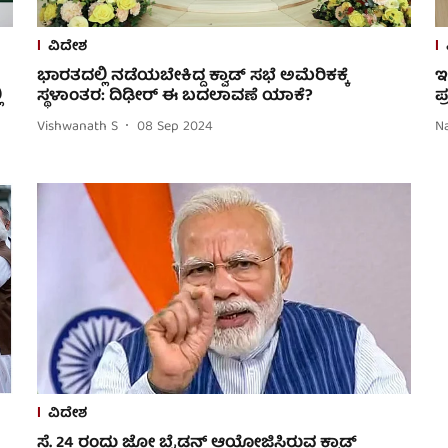
ವಿದೇಶ
ಭಾರತದಲ್ಲಿ ನಡೆಯಬೇಕಿದ್ದ ಕ್ವಾಡ್ ಸಭೆ ಅಮೆರಿಕಕ್ಕೆ
ಇ
ಿ
ಸ್ಥಳಾಂತರ: ದಿಢೀರ್ ಈ ಬದಲಾವಣೆ ಯಾಕೆ?
ಪ
Vishwanath S
08 Sep 2024
N
ವಿದೇಶ
ಸೆ. 24 ರಂದು ಜೋ ಬೈಡನ್ ಆಯೋಜಿಸಿರುವ ಕ್ವಾಡ್