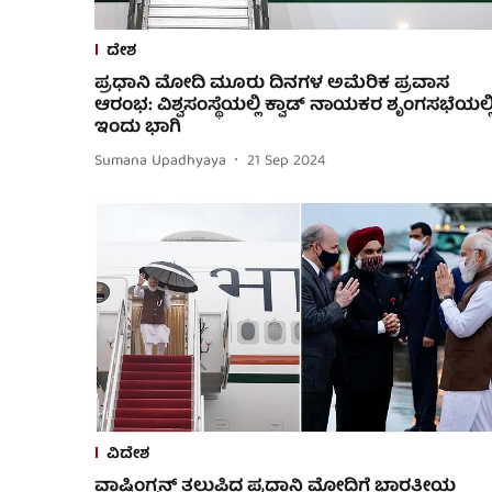
ದೇಶ
ಪ್ರಧಾನಿ ಮೋದಿ ಮೂರು ದಿನಗಳ ಅಮೆರಿಕ ಪ್ರವಾಸ
ಆರಂಭ: ವಿಶ್ವಸಂಸ್ಥೆಯಲ್ಲಿ ಕ್ವಾಡ್ ನಾಯಕರ ಶೃಂಗಸಭೆಯಲ್ಲ
ಇಂದು ಭಾಗಿ
Sumana Upadhyaya
21 Sep 2024
ವಿದೇಶ
ವಾಷಿಂಗ್ಟನ್ ತಲುಪಿದ ಪ್ರಧಾನಿ ಮೋದಿಗೆ ಭಾರತೀಯ