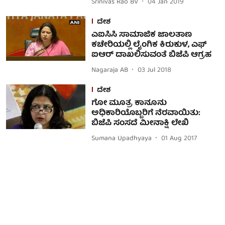
Srinivas Rao BV
04 Jan 2019
ದೇಶ
ಎಐಸಿಸಿ ಸಾಮಾಜಿಕ ಜಾಲತಾಣ
ಕಚೇರಿಯಲ್ಲಿ ಲೈಂಗಿಕ ಕಿರುಕುಳ, ಎಫ್
ಐಆರ್ ದಾಖಲಿಸುವಂತೆ ಬಿಜೆಪಿ ಆಗ್ರಹ
Nagaraja AB
03 Jul 2018
ದೇಶ
ಗೋ ಮೂತ್ರ ಕಾನೂನು
ಅಧಿಕಾರಿಯೊಬ್ಬರಿಗೆ ನೆರವಾಯಿತು:
ಬಿಜೆಪಿ ಸಂಸದೆ ಮೀನಾಕ್ಷಿ ಲೇಖಿ
Sumana Upadhyaya
01 Aug 2017