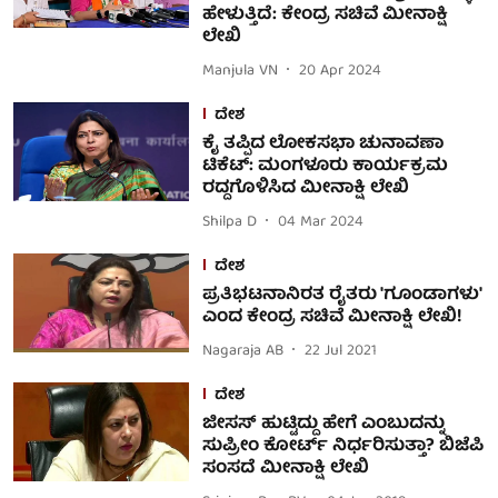
ಹೇಳುತ್ತಿದೆ: ಕೇಂದ್ರ ಸಚಿವೆ ಮೀನಾಕ್ಷಿ
ಲೇಖಿ
Manjula VN
20 Apr 2024
ದೇಶ
ಕೈ ತಪ್ಪಿದ ಲೋಕಸಭಾ ಚುನಾವಣಾ
ಟಿಕೆಟ್: ಮಂಗಳೂರು ಕಾರ್ಯಕ್ರಮ
ರದ್ದಗೊಳಿಸಿದ ಮೀನಾಕ್ಷಿ ಲೇಖಿ
Shilpa D
04 Mar 2024
ದೇಶ
ಪ್ರತಿಭಟನಾನಿರತ ರೈತರು 'ಗೂಂಡಾಗಳು'
ಎಂದ ಕೇಂದ್ರ ಸಚಿವೆ ಮೀನಾಕ್ಷಿ ಲೇಖಿ!
Nagaraja AB
22 Jul 2021
ದೇಶ
ಜೀಸಸ್ ಹುಟ್ಟಿದ್ದು ಹೇಗೆ ಎಂಬುದನ್ನು
ಸುಪ್ರೀಂ ಕೋರ್ಟ್ ನಿರ್ಧರಿಸುತ್ತಾ? ಬಿಜೆಪಿ
ಸಂಸದೆ ಮೀನಾಕ್ಷಿ ಲೇಖಿ