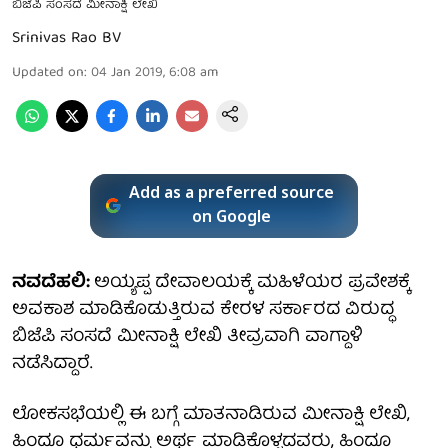
ಬಿಜೆಪಿ ಸಂಸದೆ ಮೀನಾಕ್ಷಿ ಲೇಖಿ
Srinivas Rao BV
Updated on
:
04 Jan 2019, 6:08 am
Add as a preferred source
on Google
ನವದೆಹಲಿ:
ಅಯ್ಯಪ್ಪ ದೇವಾಲಯಕ್ಕೆ ಮಹಿಳೆಯರ ಪ್ರವೇಶಕ್ಕೆ
ಅವಕಾಶ ಮಾಡಿಕೊಡುತ್ತಿರುವ ಕೇರಳ ಸರ್ಕಾರದ ವಿರುದ್ಧ
ಬಿಜೆಪಿ ಸಂಸದೆ ಮೀನಾಕ್ಷಿ ಲೇಖಿ ತೀವ್ರವಾಗಿ ವಾಗ್ದಾಳಿ
ನಡೆಸಿದ್ದಾರೆ.
ಲೋಕಸಭೆಯಲ್ಲಿ ಈ ಬಗ್ಗೆ ಮಾತನಾಡಿರುವ ಮೀನಾಕ್ಷಿ ಲೇಖಿ,
ಹಿಂದೂ ಧರ್ಮವನ್ನು ಅರ್ಥ ಮಾಡಿಕೊಳ್ಳದವರು, ಹಿಂದೂ