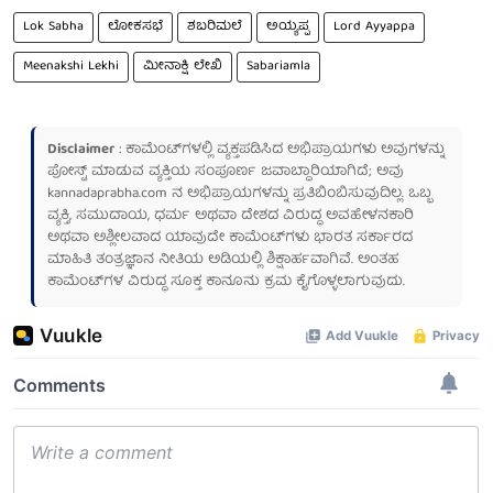
Lok Sabha
ಲೋಕಸಭೆ
ಶಬರಿಮಲೆ
ಅಯ್ಯಪ್ಪ
Lord Ayyappa
Meenakshi Lekhi
ಮೀನಾಕ್ಷಿ ಲೇಖಿ
Sabariamla
Disclaimer
: ಕಾಮೆಂಟ್‌ಗಳಲ್ಲಿ ವ್ಯಕ್ತಪಡಿಸಿದ ಅಭಿಪ್ರಾಯಗಳು ಅವುಗಳನ್ನು
ಪೋಸ್ಟ್ ಮಾಡುವ ವ್ಯಕ್ತಿಯ ಸಂಪೂರ್ಣ ಜವಾಬ್ದಾರಿಯಾಗಿದೆ; ಅವು
kannadaprabha.com
ನ ಅಭಿಪ್ರಾಯಗಳನ್ನು ಪ್ರತಿಬಿಂಬಿಸುವುದಿಲ್ಲ. ಒಬ್ಬ
ವ್ಯಕ್ತಿ, ಸಮುದಾಯ, ಧರ್ಮ ಅಥವಾ ದೇಶದ ವಿರುದ್ಧ ಅವಹೇಳನಕಾರಿ
ಅಥವಾ ಅಶ್ಲೀಲವಾದ ಯಾವುದೇ ಕಾಮೆಂಟ್‌ಗಳು ಭಾರತ ಸರ್ಕಾರದ
ಮಾಹಿತಿ ತಂತ್ರಜ್ಞಾನ ನೀತಿಯ ಅಡಿಯಲ್ಲಿ ಶಿಕ್ಷಾರ್ಹವಾಗಿವೆ. ಅಂತಹ
ಕಾಮೆಂಟ್‌ಗಳ ವಿರುದ್ಧ ಸೂಕ್ತ ಕಾನೂನು ಕ್ರಮ ಕೈಗೊಳ್ಳಲಾಗುವುದು.