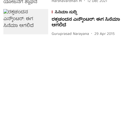
Harshavardhan M
12 Dec 2021
ಸಿನಿಮಾ ಸುದ್ದಿ
ರಕ್ತಚಂದನ ಎನ್ಕೌಂಟರ್: ಈಗ ಸಿನೆಮಾ
ಆಗಲಿದೆ
Guruprasad Narayana
29 Apr 2015