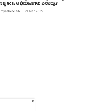
ೊಟ್ಟ RCB; ಅಭಿಮಾನಿಗಳು ಏನಂದ್ರು?
amyashree GN
21 Mar 2025
X