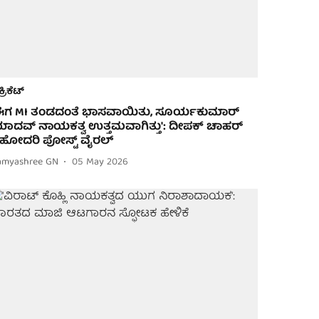
ಕ್ರಿಕೆಟ್
ಈಗ MI ತಂಡದಂತೆ ಭಾಸವಾಯಿತು, ಸೂರ್ಯಕುಮಾರ್
ಾದವ್ ನಾಯಕತ್ವ ಉತ್ತಮವಾಗಿತ್ತು': ದೀಪಕ್ ಚಾಹರ್
ಹೋದರಿ ಪೋಸ್ಟ್ ವೈರಲ್
amyashree GN
05 May 2026