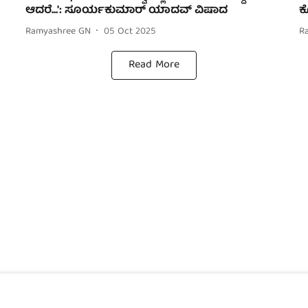
ಆದರೆ...': ಸೂರ್ಯಕುಮಾರ್ ಯಾದವ್ ವಿಷಾದ
ಕ
Ramyashree GN
05 Oct 2025
R
Read More