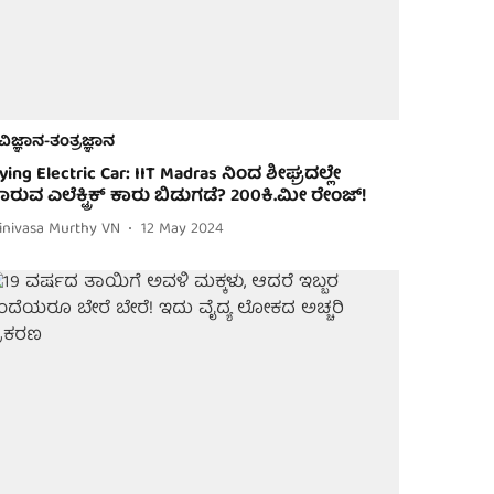
ವಿಜ್ಞಾನ-ತಂತ್ರಜ್ಞಾನ
lying Electric Car: IIT Madras ನಿಂದ ಶೀಘ್ರದಲ್ಲೇ
ಾರುವ ಎಲೆಕ್ಟ್ರಿಕ್ ಕಾರು ಬಿಡುಗಡೆ? 200ಕಿ.ಮೀ ರೇಂಜ್!
rinivasa Murthy VN
12 May 2024