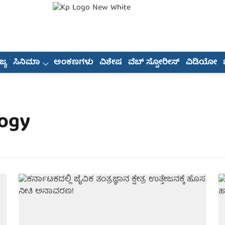
್ಯ
ಸಿನಿಮಾ
ಅಂಕಣಗಳು
ವಿಶೇಷ
ವೆಬ್ ಸ್ಟೋರೀಸ್
ವಿಡಿಯೋ
logy