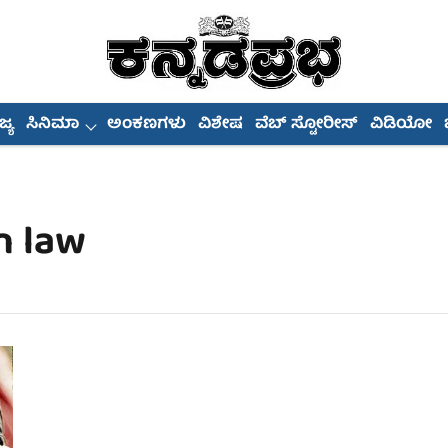
್ಯ
ಸಿನಿಮಾ
ಅಂಕಣಗಳು
ವಿಶೇಷ
ವೆಬ್ ಸ್ಟೋರೀಸ್
ವಿಡಿಯೋ
n law