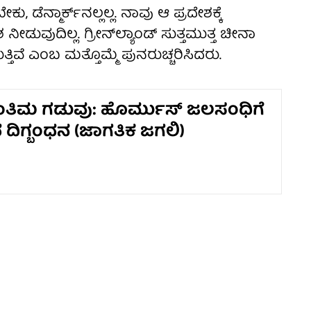
, ಡೆನ್ಮಾರ್ಕ್‌ನಲ್ಲಲ್ಲ. ನಾವು ಆ ಪ್ರದೇಶಕ್ಕೆ
ವುದಿಲ್ಲ. ಗ್ರೀನ್‌ಲ್ಯಾಂಡ್ ಸುತ್ತಮುತ್ತ ಚೀನಾ
್ತಿವೆ ಎಂಬ ಮತ್ತೊಮ್ಮೆ ಪುನರುಚ್ಚರಿಸಿದರು.
ಅಂತಿಮ ಗಡುವು: ಹೊರ್ಮುಸ್ ಜಲಸಂಧಿಗೆ
ದಿಗ್ಬಂಧನ (ಜಾಗತಿಕ ಜಗಲಿ)