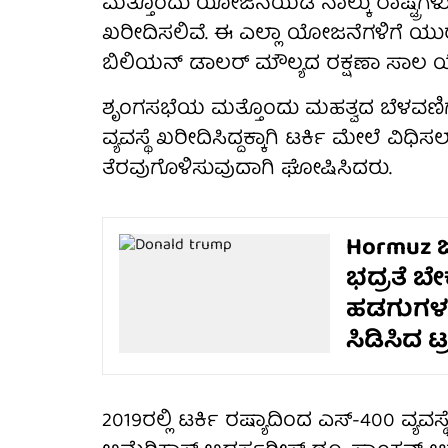
ಮತ್ತೊಂದು ಯೋಜನೆಯಡಿ ನಾಲ್ಕು ರಾಷ್ಟ್ರಗಳು
ಖರೀದಿಸಲಿವೆ. ಈ ಎಲ್ಲಾ ಯೋಜನೆಗಳಿಗೆ ಯ
ಬಿಲಿಯನ್ ಡಾಲರ್ ಮೌಲ್ಯದ ರಕ್ಷಣಾ ಸಾಲ
ಶೃಂಗಸಭೆಯ ಮತ್ತೊಂದು ಮಹತ್ವದ ಬೆಳವಣಿಗೆಯಾ
ವ್ಯವಸ್ಥೆ ಖರೀದಿಸಿದ್ದಕ್ಕಾಗಿ ಟರ್ಕಿ ಮೇಲೆ ವಿಧ
ತೆರವುಗೊಳಿಸುವುದಾಗಿ ಘೋಷಿಸಿದರು.
Hormuz ಜ
ಭದ್ರತೆ ಬೇಕ
ಹಡಗುಗಳ ನೀ
ಸಿಡಿಸಿದ ಟ
2019ರಲ್ಲಿ ಟರ್ಕಿ ರಷ್ಯಾದಿಂದ ಎಸ್-400 ವ್ಯ