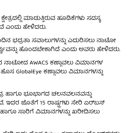
ಷೇತ್ರದಲ್ಲಿ ಮಾಡುತ್ತಿರುವ ಹೂಡಿಕೆಗಳು ಸದಸ್ಯ
ಲಿವೆ ಎಂದು ಹೇಳಿದರು.
ಇಂದಿನ ಭದ್ರತಾ ಸವಾಲುಗಳನ್ನು ಎದುರಿಸಲು ನಾಟೋ
ರ್ಥ್ಯವನ್ನು ಹೊಂದಬೇಕಾಗಿದೆ ಎಂದು ಅವರು ಹೇಳಿದರು.
ುವ ನಾಟೋದ AWACS ಕಣ್ಗಾವಲು ವಿಮಾನಗಳ
 ಹೊಸ GlobalEye ಕಣ್ಗಾವಲು ವಿಮಾನಗಳನ್ನು
ದ್ರ ಹಾಗೂ ಭೂಭಾಗದ ಚಲನವಲನವನ್ನು
ೆ. ಇದರ ಜೊತೆಗೆ 15 ರಾಷ್ಟ್ರಗಳು ಸೇರಿ ಏರ್‌ಬಸ್
ಹಾಗೂ ಸಾರಿಗೆ ವಿಮಾನಗಳನ್ನು ಖರೀದಿಸಲು