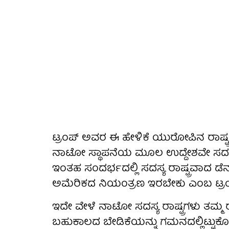
ಟ್ರಂಪ್ ಅವರ ಈ ಹೇಳಿಕೆ ಯುರೋಪಿನ ರಾಷ್ಟ್ರಗ
ನಾಟೋ ಸ್ಥಾಪನೆಯ ಮೂಲ ಉದ್ದೇಶವೇ ಸದಸ್ಯ ರ
ಇಂತಹ ಸಂದರ್ಭದಲ್ಲಿ ಸದಸ್ಯ ರಾಷ್ಟ್ರವಾದ ಡೆನ್
ಅಮೆರಿಕದ ನಿಯಂತ್ರಣ ಇರಬೇಕು ಎಂಬ ಟ್ರಂಪ್ 
ಇದೇ ವೇಳೆ ನಾಟೋ ಸದಸ್ಯ ರಾಷ್ಟ್ರಗಳು ತಮ್ಮ ರಕ
ಬಹುಕಾಲದ ಬೇಡಿಕೆಯನ್ನು ಗಮನದಲ್ಲಿಟ್ಟು