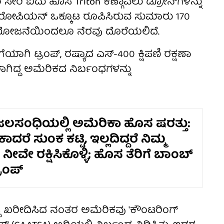
 ಸೇರಿ ಐದು ಹೊಸ Triton ಕಣ್ಗಾವಲು ಡ್ರೋನ್‌ಗಳನ್ನು
ುರೋಪಿಯನ್ ಒಕ್ಕೂಟ ರೂಪಿಸಿರುವ ಸುಮಾರು 170
 ಯೋಜನೆಯಿಂದಲೂ ನೆರವು ದೊರೆಯಲಿದೆ.
ಗಿ ಟ್ರಂಪ್, ರಷ್ಯಾದ ಎಸ್-400 ಕ್ಷಿಪಣಿ ರಕ್ಷಣಾ
ಿಸಲಾಗಿದ್ದ ಅಮೆರಿಕದ ನಿರ್ಬಂಧಗಳನ್ನು
ಲಸಂಧಿಯಲ್ಲಿ ಅಮೆರಿಕಾ ಹೊಸ ಷರತ್ತು:
ಾದರೆ ಸುಂಕ ಕಟ್ಟಿ, ಇಲ್ಲದಿದ್ದರೆ ನಿಮ್ಮ
ವೇ ರಕ್ಷಿಸಿಕೊಳ್ಳಿ; ಹೊಸ ತೆರಿಗೆ ಬಾಂಬ್
್ರಂಪ್
ವಸ್ಥೆ ಖರೀದಿಸಿದ ನಂತರ ಅಮೆರಿಕವು 'ಕೌಂಟರಿಂಗ್