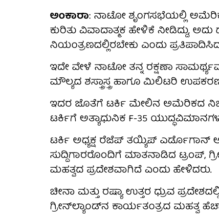
ಅಂಕಾರಾ
: ನಾಟೋ ಶೃಂಗಸಭೆಯಲ್ಲಿ ಅಮೆರಿಕ ಅಧ್
ಕುರಿತು ವಿವಾದಾತ್ಮಕ ಹೇಳಿಕೆ ನೀಡಿದ್ದು, ಅದು
ನಿಯಂತ್ರಣದಲ್ಲಿರಬೇಕು ಎಂದು ಪ್ರತಿಪಾದಿಸಿದ್ದ
ಇದೇ ವೇಳೆ ನಾಟೋ ತನ್ನ ರಕ್ಷಣಾ ಸಾಮರ್ಥ್
ಮೌಲ್ಯದ ಶಸ್ತ್ರಾಸ್ತ್ರ ಹಾಗೂ ಮಿಲಿಟರಿ ಉಪ
ಇದರ ಜೊತೆಗೆ ಟರ್ಕಿ ಮೇಲಿನ ಅಮೆರಿಕದ ನಿರ್
ಟರ್ಕಿಗೆ ಅತ್ಯಾಧುನಿಕ F-35 ಯುದ್ಧವಿಮಾನಗಳ 
ಟರ್ಕಿ ಅಧ್ಯಕ್ಷ ರೆಜೆಪ್ ತಯ್ಯಿಪ್ ಎರ್ಡೊಗಾ
ಸುದ್ದಿಗಾರರೊಂದಿಗೆ ಮಾತನಾಡಿದ ಟ್ರಂಪ್, ಗ್ರೀ
ಮಹತ್ವದ ಪ್ರದೇಶವಾಗಿದೆ ಎಂದು ಹೇಳಿದರು.
ಚೀನಾ ಮತ್ತು ರಷ್ಯಾ ಉತ್ತರ ಧ್ರುವ ಪ್ರದೇಶದಲ್ಲಿ ತ
ಗ್ರೀನ್‌ಲ್ಯಾಂಡ್‌ನ ಕಾರ್ಯತಂತ್ರದ ಮಹತ್ವ ಹೆಚ