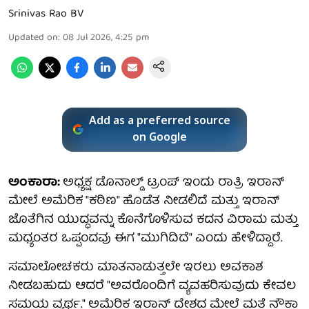
Srinivas Rao BV
Updated on
:
08 Jul 2026, 4:25 pm
Add as a preferred source
on Google
ಅಂಕಾರಾ:
ಅಧ್ಯಕ್ಷ ಡೊನಾಲ್ಡ್ ಟ್ರಂಪ್ ಇಂದು ರಾತ್ರಿ ಇರಾನ್
ಮೇಲೆ ಅಮೆರಿಕ "ಕಠಿಣ" ಹೊಡೆತ ನೀಡಲಿದೆ ಮತ್ತು ಇರಾನ್
ಜೊತೆಗಿನ ಯುದ್ಧವನ್ನು ಕೊನೆಗೊಳಿಸುವ ಕದನ ವಿರಾಮ ಮತ್ತು
ಮಧ್ಯಂತರ ಒಪ್ಪಂದವು ಈಗ "ಮುಗಿದಿದೆ" ಎಂದು ಹೇಳಿದ್ದಾರೆ.
ಸಮಾಲೋಚಕರು ಮಾತನಾಡುತ್ತಲೇ ಇರಲು ಅವಕಾಶ
ನೀಡಬಹುದು ಆದರೆ "ಅವರೊಂದಿಗೆ ವ್ಯವಹರಿಸುವುದು ಕೇವಲ
ಸಮಯ ವ್ಯರ್ಥ." ಅಮೆರಿಕ ಇರಾನ್ ದೇಶದ ಮೇಲೆ ಮತ್ತೆ ನೌಕಾ