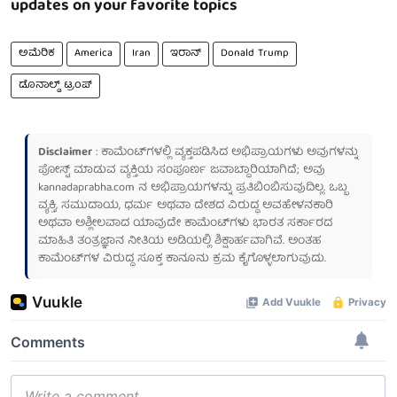
updates on your favorite topics
ಅಮೆರಿಕ
America
Iran
ಇರಾನ್
Donald Trump
ಡೊನಾಲ್ಡ್ ಟ್ರಂಪ್
Disclaimer
: ಕಾಮೆಂಟ್‌ಗಳಲ್ಲಿ ವ್ಯಕ್ತಪಡಿಸಿದ ಅಭಿಪ್ರಾಯಗಳು ಅವುಗಳನ್ನು
ಪೋಸ್ಟ್ ಮಾಡುವ ವ್ಯಕ್ತಿಯ ಸಂಪೂರ್ಣ ಜವಾಬ್ದಾರಿಯಾಗಿದೆ; ಅವು
kannadaprabha.com
ನ ಅಭಿಪ್ರಾಯಗಳನ್ನು ಪ್ರತಿಬಿಂಬಿಸುವುದಿಲ್ಲ. ಒಬ್ಬ
ವ್ಯಕ್ತಿ, ಸಮುದಾಯ, ಧರ್ಮ ಅಥವಾ ದೇಶದ ವಿರುದ್ಧ ಅವಹೇಳನಕಾರಿ
ಅಥವಾ ಅಶ್ಲೀಲವಾದ ಯಾವುದೇ ಕಾಮೆಂಟ್‌ಗಳು ಭಾರತ ಸರ್ಕಾರದ
ಮಾಹಿತಿ ತಂತ್ರಜ್ಞಾನ ನೀತಿಯ ಅಡಿಯಲ್ಲಿ ಶಿಕ್ಷಾರ್ಹವಾಗಿವೆ. ಅಂತಹ
ಕಾಮೆಂಟ್‌ಗಳ ವಿರುದ್ಧ ಸೂಕ್ತ ಕಾನೂನು ಕ್ರಮ ಕೈಗೊಳ್ಳಲಾಗುವುದು.