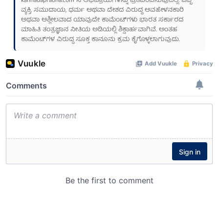
kannadaprabha.com
ನ ಅಭಿಪ್ರಾಯಗಳನ್ನು ಪ್ರತಿಬಿಂಬಿಸುವುದಿಲ್ಲ. ಒಬ್ಬ
ವ್ಯಕ್ತಿ, ಸಮುದಾಯ, ಧರ್ಮ ಅಥವಾ ದೇಶದ ವಿರುದ್ಧ ಅವಹೇಳನಕಾರಿ
ಅಥವಾ ಅಶ್ಲೀಲವಾದ ಯಾವುದೇ ಕಾಮೆಂಟ್‌ಗಳು ಭಾರತ ಸರ್ಕಾರದ
ಮಾಹಿತಿ ತಂತ್ರಜ್ಞಾನ ನೀತಿಯ ಅಡಿಯಲ್ಲಿ ಶಿಕ್ಷಾರ್ಹವಾಗಿವೆ. ಅಂತಹ
ಕಾಮೆಂಟ್‌ಗಳ ವಿರುದ್ಧ ಸೂಕ್ತ ಕಾನೂನು ಕ್ರಮ ಕೈಗೊಳ್ಳಲಾಗುವುದು.