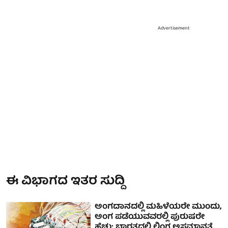
Advertisement
ಈ ವಿಭಾಗದ ಇತರ ಸುದ್ದಿ
ಅಂಗದಾನದಲ್ಲಿ ಮಹಿಳೆಯರೇ ಮುಂದು,
ಅಂಗ ಪಡೆಯುವವರಲ್ಲಿ ಪುರುಷರೇ
ಹೆಚ್ಚು: ಭಾರತದಲ್ಲಿ ಲಿಂಗ ಅಸಮಾನತೆ