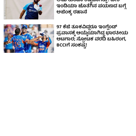
ಅದು ತುಂಬಾ ಕಷ್ಟವಾಗಿತ್ತು': ಟೀಂ
ಇಂಡಿಯಾ ಜೊತೆಗಿನ ಪಯಣದ ಬಗ್ಗೆ
ಅಜಿಂಕ್ಯ ರಹಾನೆ
97 ಕೆಜಿ ತೂಕವಿದ್ದರೂ ಇಂಗ್ಲೆಂಡ್
ಪ್ರವಾಸಕ್ಕೆ ಆಯ್ಕೆಯಾಗಿದ್ದ ಭಾರತೀಯ
ಆಟಗಾರ; ಸ್ಫೋಟಕ ವರದಿ ಬಹಿರಂಗ,
BCCIಗೆ ಸಂಕಷ್ಟ!