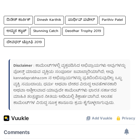
ದಿನೇಶ್ ಕಾರ್ತಿಕ್
Dinesh Karthik
ಪಾರ್ಥಿವ್ ಪಟೇಲ್
Parthiv Patel
ಅದ್ಭುತ ಕ್ಯಾಚ್
Stunning Catch
Deodhar Trophy 2019
ದೇವಧರ್ ಟ್ರೋಫಿ 2019
Disclaimer
: ಕಾಮೆಂಟ್‌ಗಳಲ್ಲಿ ವ್ಯಕ್ತಪಡಿಸಿದ ಅಭಿಪ್ರಾಯಗಳು ಅವುಗಳನ್ನು
ಪೋಸ್ಟ್ ಮಾಡುವ ವ್ಯಕ್ತಿಯ ಸಂಪೂರ್ಣ ಜವಾಬ್ದಾರಿಯಾಗಿದೆ; ಅವು
kannadaprabha.com
ನ ಅಭಿಪ್ರಾಯಗಳನ್ನು ಪ್ರತಿಬಿಂಬಿಸುವುದಿಲ್ಲ. ಒಬ್ಬ
ವ್ಯಕ್ತಿ, ಸಮುದಾಯ, ಧರ್ಮ ಅಥವಾ ದೇಶದ ವಿರುದ್ಧ ಅವಹೇಳನಕಾರಿ
ಅಥವಾ ಅಶ್ಲೀಲವಾದ ಯಾವುದೇ ಕಾಮೆಂಟ್‌ಗಳು ಭಾರತ ಸರ್ಕಾರದ
ಮಾಹಿತಿ ತಂತ್ರಜ್ಞಾನ ನೀತಿಯ ಅಡಿಯಲ್ಲಿ ಶಿಕ್ಷಾರ್ಹವಾಗಿವೆ. ಅಂತಹ
ಕಾಮೆಂಟ್‌ಗಳ ವಿರುದ್ಧ ಸೂಕ್ತ ಕಾನೂನು ಕ್ರಮ ಕೈಗೊಳ್ಳಲಾಗುವುದು.