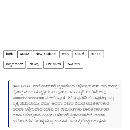
india
ಭಾರತ
New Zealand
won
ರಾಂಚಿ
Ranchi
ನ್ಯೂಜಿಲೆಂಡ್
ಗೆಲುವು
2ನೇ ಟಿ-20
2nd T20:
Disclaimer
: ಕಾಮೆಂಟ್‌ಗಳಲ್ಲಿ ವ್ಯಕ್ತಪಡಿಸಿದ ಅಭಿಪ್ರಾಯಗಳು ಅವುಗಳನ್ನು
ಪೋಸ್ಟ್ ಮಾಡುವ ವ್ಯಕ್ತಿಯ ಸಂಪೂರ್ಣ ಜವಾಬ್ದಾರಿಯಾಗಿದೆ; ಅವು
kannadaprabha.com
ನ ಅಭಿಪ್ರಾಯಗಳನ್ನು ಪ್ರತಿಬಿಂಬಿಸುವುದಿಲ್ಲ. ಒಬ್ಬ
ವ್ಯಕ್ತಿ, ಸಮುದಾಯ, ಧರ್ಮ ಅಥವಾ ದೇಶದ ವಿರುದ್ಧ ಅವಹೇಳನಕಾರಿ
ಅಥವಾ ಅಶ್ಲೀಲವಾದ ಯಾವುದೇ ಕಾಮೆಂಟ್‌ಗಳು ಭಾರತ ಸರ್ಕಾರದ
ಮಾಹಿತಿ ತಂತ್ರಜ್ಞಾನ ನೀತಿಯ ಅಡಿಯಲ್ಲಿ ಶಿಕ್ಷಾರ್ಹವಾಗಿವೆ. ಅಂತಹ
ಕಾಮೆಂಟ್‌ಗಳ ವಿರುದ್ಧ ಸೂಕ್ತ ಕಾನೂನು ಕ್ರಮ ಕೈಗೊಳ್ಳಲಾಗುವುದು.