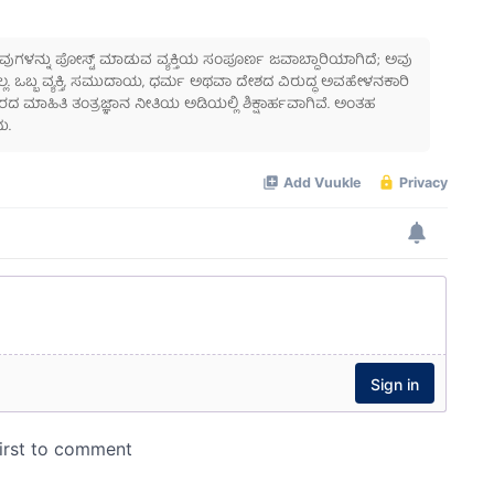
 ಅವುಗಳನ್ನು ಪೋಸ್ಟ್ ಮಾಡುವ ವ್ಯಕ್ತಿಯ ಸಂಪೂರ್ಣ ಜವಾಬ್ದಾರಿಯಾಗಿದೆ; ಅವು
ಲ್ಲ. ಒಬ್ಬ ವ್ಯಕ್ತಿ, ಸಮುದಾಯ, ಧರ್ಮ ಅಥವಾ ದೇಶದ ವಿರುದ್ಧ ಅವಹೇಳನಕಾರಿ
ಾಹಿತಿ ತಂತ್ರಜ್ಞಾನ ನೀತಿಯ ಅಡಿಯಲ್ಲಿ ಶಿಕ್ಷಾರ್ಹವಾಗಿವೆ. ಅಂತಹ
ು.