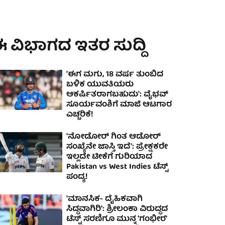
 ವಿಭಾಗದ ಇತರ ಸುದ್ದಿ
'ಈಗ ಮಗು, 18 ವರ್ಷ ತುಂಬಿದ
ಬಳಿಕ ಯುವತಿಯರು
ಆಕರ್ಷಿತರಾಗಬಹುದು': ವೈಭವ್
ಸೂರ್ಯವಂಶಿಗೆ ಮಾಜಿ ಆಟಗಾರ
ಎಚ್ಚರಿಕೆ!
'ನೋಡೋರ್ ಗಿಂತ ಆಡೋರ್
ಸಂಖ್ಯೆನೇ ಜಾಸ್ತಿ ಇದೆ': ಪ್ರೇಕ್ಷಕರೇ
ಇಲ್ಲದೇ ಟೀಕೆಗೆ ಗುರಿಯಾದ
Pakistan vs West Indies ಟೆಸ್ಟ್
ಪಂದ್ಯ!
'ಮಾನಸಿಕ- ದೈಹಿಕವಾಗಿ
ಸಿದ್ಧವಾಗಿರಿ': ಶ್ರೀಲಂಕಾ ವಿರುದ್ಧದ
ಟೆಸ್ಟ್ ಸರಣಿಗೂ ಮುನ್ನ 'ಗಂಭೀರ'