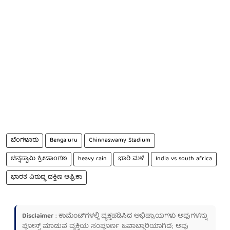
ಬೆಂಗಳೂರು
Bengaluru
Chinnaswamy Stadium
ಚಿನ್ನಸ್ವಾಮಿ ಕ್ರೀಡಾಂಗಣ
heavy rain
ಭಾರಿ ಮಳೆ
India vs south africa
ಭಾರತ ವಿರುದ್ಧ ದಕ್ಷಿಣ ಆಫ್ರಿಕಾ
Disclaimer
: ಕಾಮೆಂಟ್‌ಗಳಲ್ಲಿ ವ್ಯಕ್ತಪಡಿಸಿದ ಅಭಿಪ್ರಾಯಗಳು ಅವುಗಳನ್ನು
ಪೋಸ್ಟ್ ಮಾಡುವ ವ್ಯಕ್ತಿಯ ಸಂಪೂರ್ಣ ಜವಾಬ್ದಾರಿಯಾಗಿದೆ; ಅವು