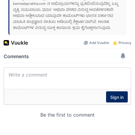
kannadaprabha.com
ನ ಅಭಿಪ್ರಾಯಗಳನ್ನು ಪ್ರತಿಬಿಂಬಿಸುವುದಿಲ್ಲ. ಒಬ್ಬ
ವ್ಯಕ್ತಿ, ಸಮುದಾಯ, ಧರ್ಮ ಅಥವಾ ದೇಶದ ವಿರುದ್ಧ ಅವಹೇಳನಕಾರಿ
ಅಥವಾ ಅಶ್ಲೀಲವಾದ ಯಾವುದೇ ಕಾಮೆಂಟ್‌ಗಳು ಭಾರತ ಸರ್ಕಾರದ
ಮಾಹಿತಿ ತಂತ್ರಜ್ಞಾನ ನೀತಿಯ ಅಡಿಯಲ್ಲಿ ಶಿಕ್ಷಾರ್ಹವಾಗಿವೆ. ಅಂತಹ
ಕಾಮೆಂಟ್‌ಗಳ ವಿರುದ್ಧ ಸೂಕ್ತ ಕಾನೂನು ಕ್ರಮ ಕೈಗೊಳ್ಳಲಾಗುವುದು.