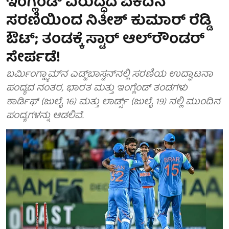
ಇಂಗ್ಲೆಂಡ್ ವಿರುದ್ಧದ ಏಕದಿನ
ಸರಣಿಯಿಂದ ನಿತೀಶ್ ಕುಮಾರ್ ರೆಡ್ಡಿ
ಔಟ್; ತಂಡಕ್ಕೆ ಸ್ಟಾರ್ ಆಲ್‌ರೌಂಡರ್
ಸೇರ್ಪಡೆ!
ಬರ್ಮಿಂಗ್ಹ್ಯಾಮ್‌ನ ಎಡ್ಜ್‌ಬಾಸ್ಟನ್‌ನಲ್ಲಿ ಸರಣಿಯ ಉದ್ಘಾಟನಾ
ಪಂದ್ಯದ ನಂತರ, ಭಾರತ ಮತ್ತು ಇಂಗ್ಲೆಂಡ್ ತಂಡಗಳು
ಕಾರ್ಡಿಫ್ (ಜುಲೈ 16) ಮತ್ತು ಲಾರ್ಡ್ಸ್ (ಜುಲೈ 19) ನಲ್ಲಿ ಮುಂದಿನ
ಪಂದ್ಯಗಳನ್ನು ಆಡಲಿವೆ.