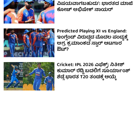
ವಿಷಯವಾಗಬಹುದು': ಭಾರತದ ಮಾಜಿ
ಕೋಚ್ ಅಭಿಷೇಕ್ ನಾಯರ್
Predicted Playing XI vs England:
ಇಂಗ್ಲೆಂಡ್ ವಿರುದ್ಧದ ಮೊದಲ ಪಂದ್ಯಕ್ಕೆ
ಅಗ್ರ ಕ್ರಮಾಂಕದ ಸ್ಟಾರ್ ಆಟಗಾರ
ಔಟ್?
Cricket: IPL 2026 ಎಫೆಕ್ಟ್; ನಿತೀಶ್
ಕುಮಾರ್ ರೆಡ್ಡಿ ಬದಲಿಗೆ ಸೂರ್ಯಾಂಶ್
ಶೆಡ್ಗೆ ಭಾರತ T20 ತಂಡಕ್ಕೆ ಆಯ್ಕೆ