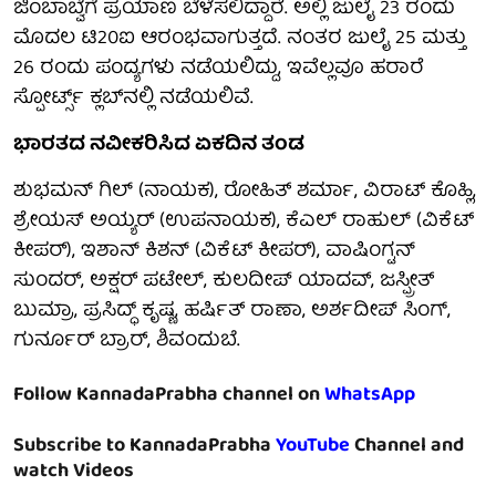
ಜಿಂಬಾಬ್ವೆಗೆ ಪ್ರಯಾಣ ಬೆಳೆಸಲಿದ್ದಾರೆ. ಅಲ್ಲಿ ಜುಲೈ 23 ರಂದು
ಮೊದಲ ಟಿ20ಐ ಆರಂಭವಾಗುತ್ತದೆ. ನಂತರ ಜುಲೈ 25 ಮತ್ತು
26 ರಂದು ಪಂದ್ಯಗಳು ನಡೆಯಲಿದ್ದು, ಇವೆಲ್ಲವೂ ಹರಾರೆ
ಸ್ಪೋರ್ಟ್ಸ್ ಕ್ಲಬ್‌ನಲ್ಲಿ ನಡೆಯಲಿವೆ.
ಭಾರತದ ನವೀಕರಿಸಿದ ಏಕದಿನ ತಂಡ
ಶುಭಮನ್ ಗಿಲ್ (ನಾಯಕ), ರೋಹಿತ್ ಶರ್ಮಾ, ವಿರಾಟ್ ಕೊಹ್ಲಿ,
ಶ್ರೇಯಸ್ ಅಯ್ಯರ್ (ಉಪನಾಯಕ), ಕೆಎಲ್ ರಾಹುಲ್ (ವಿಕೆಟ್
ಕೀಪರ್), ಇಶಾನ್ ಕಿಶನ್ (ವಿಕೆಟ್ ಕೀಪರ್), ವಾಷಿಂಗ್ಟನ್
ಸುಂದರ್, ಅಕ್ಷರ್ ಪಟೇಲ್, ಕುಲದೀಪ್ ಯಾದವ್, ಜಸ್ಪ್ರೀತ್
ಬುಮ್ರಾ, ಪ್ರಸಿದ್ಧ್ ಕೃಷ್ಣ, ಹರ್ಷಿತ್ ರಾಣಾ, ಅರ್ಶದೀಪ್ ಸಿಂಗ್,
ಗುರ್ನೂರ್ ಬ್ರಾರ್, ಶಿವಂದುಬೆ.
Follow KannadaPrabha channel on
WhatsApp
Subscribe to KannadaPrabha
YouTube
Channel and
watch Videos