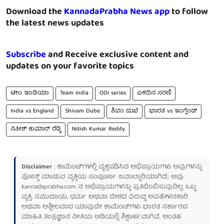
Download the
KannadaPrabha News app
to follow
the latest news updates
Subscribe
and Receive exclusive content and
updates on your favorite topics
ಟೀಂ ಇಂಡಿಯಾ
Team India
ODI series
ಏಕದಿನ ಸರಣಿ
India vs England
Shivam Dube
ಶಿವಂ ದುಬೆ
ಭಾರತ vs ಇಂಗ್ಲೆಂಡ್
ನಿತೀಶ್ ಕುಮಾರ್ ರೆಡ್ಡಿ
Nitish Kumar Reddy
Disclaimer
: ಕಾಮೆಂಟ್‌ಗಳಲ್ಲಿ ವ್ಯಕ್ತಪಡಿಸಿದ ಅಭಿಪ್ರಾಯಗಳು ಅವುಗಳನ್ನು
ಪೋಸ್ಟ್ ಮಾಡುವ ವ್ಯಕ್ತಿಯ ಸಂಪೂರ್ಣ ಜವಾಬ್ದಾರಿಯಾಗಿದೆ; ಅವು
kannadaprabha.com
ನ ಅಭಿಪ್ರಾಯಗಳನ್ನು ಪ್ರತಿಬಿಂಬಿಸುವುದಿಲ್ಲ. ಒಬ್ಬ
ವ್ಯಕ್ತಿ, ಸಮುದಾಯ, ಧರ್ಮ ಅಥವಾ ದೇಶದ ವಿರುದ್ಧ ಅವಹೇಳನಕಾರಿ
ಅಥವಾ ಅಶ್ಲೀಲವಾದ ಯಾವುದೇ ಕಾಮೆಂಟ್‌ಗಳು ಭಾರತ ಸರ್ಕಾರದ
ಮಾಹಿತಿ ತಂತ್ರಜ್ಞಾನ ನೀತಿಯ ಅಡಿಯಲ್ಲಿ ಶಿಕ್ಷಾರ್ಹವಾಗಿವೆ. ಅಂತಹ