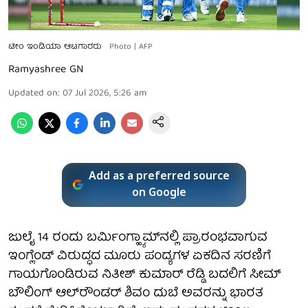
ಟೀಂ ಇಂಡಿಯಾ ಆಟಗಾರರು
Photo | AFP
Ramyashree GN
Updated on
:
07 Jul 2026, 5:26 am
Add as a preferred source
on Google
ಜುಲೈ 14 ರಂದು ಬರ್ಮಿಂಗ್ಹ್ಯಾಮ್‌ನಲ್ಲಿ ಪ್ರಾರಂಭವಾಗುವ
ಇಂಗ್ಲೆಂಡ್ ವಿರುದ್ಧದ ಮೂರು ಪಂದ್ಯಗಳ ಏಕದಿನ ಸರಣಿಗೆ
ಗಾಯಗೊಂಡಿರುವ ನಿತೀಶ್ ಕುಮಾರ್ ರೆಡ್ಡಿ ಬದಲಿಗೆ ಸೀಮ್
ಬೌಲಿಂಗ್ ಆಲ್‌ರೌಂಡರ್ ಶಿವಂ ದುಬೆ ಅವರನ್ನು ಭಾರತ